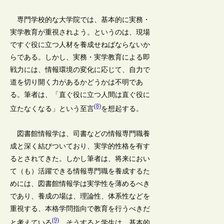
専門学校的な大学院では、基本的に実務・
実学教育が重視されよう。というのは、現場
ですぐ役に立つ人材を養成せねばならないか
らである。しかし、実務・実学教育による即
戦力には、情報環境の変化に応じて、自力で
道を切り開く力があるかどうかは不明であ
る。筆者は、「直ぐ役に立つ人間は直ぐ役に
(8)
立たなくなる」という至言
を想起する。
図書館情報学は、司書などの情報専門職養
成と深く結びついており、実学的性格を有す
るとされてきた。しかし筆者は、将来におい
て（も）活躍できる情報専門職を養成するた
めには、図書館情報学は実学性を薄めるべき
であり、養成の場は、理論性、体系性などを
重視する、本格学問指向で教育を行うべきだ
(9)
と考えている
。そうすると学生は、基本的