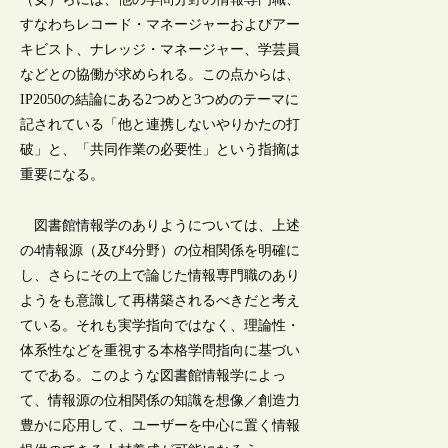
すなわちレコード・マネージャーおよびアー
キビスト、ナレッジ・マネージャー、学芸員
などとの協働が求められる。この点からは、
IP2050の結論にある2つめと3つめのテーマに
記されている「他と連携しないやりかたの打
破」と、「共同作業の必要性」という指摘は
重要になる。
図書館情報学のありようについては、上述
の4情報源（及び4分野）の位相関係を明確に
し、さらにその上で論じた情報専門職のあり
ようをも意識して再構築されるべきだと考え
ている。それも実学指向ではなく、理論性・
体系性などを重視する本格学問指向に基づい
てである。このような図書館情報学によっ
て、情報源の位相関係の知識を想像／創造力
豊かに応用して、ユーザーを中心に置く情報