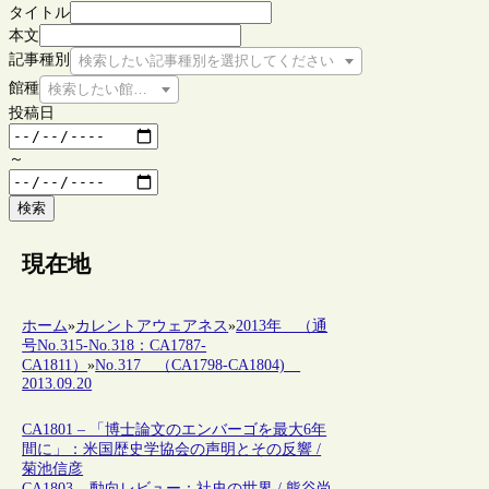
タイトル
本文
記事種別
検索したい記事種別を選択してください
館種
検索したい館種を選択してください
投稿日
～
検索
現在地
ホーム
»
カレントアウェアネス
»
2013年 （通
号No.315-No.318：CA1787-
CA1811）
»
No.317 （CA1798-CA1804)
2013.09.20
CA1801 – 「博士論文のエンバーゴを最大6年
間に」：米国歴史学協会の声明とその反響 /
菊池信彦
CA1803 – 動向レビュー：社史の世界 / 熊谷尚