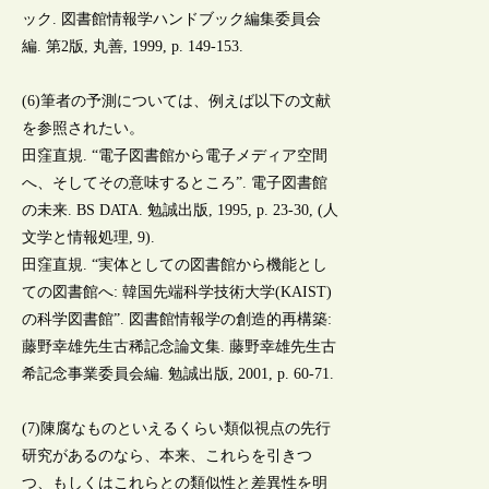
ック. 図書館情報学ハンドブック編集委員会
編. 第2版, 丸善, 1999, p. 149-153.
(6)筆者の予測については、例えば以下の文献
を参照されたい。
田窪直規. “電子図書館から電子メディア空間
へ、そしてその意味するところ”. 電子図書館
の未来. BS DATA. 勉誠出版, 1995, p. 23-30, (人
文学と情報処理, 9).
田窪直規. “実体としての図書館から機能とし
ての図書館へ: 韓国先端科学技術大学(KAIST)
の科学図書館”. 図書館情報学の創造的再構築:
藤野幸雄先生古稀記念論文集. 藤野幸雄先生古
希記念事業委員会編. 勉誠出版, 2001, p. 60-71.
(7)陳腐なものといえるくらい類似視点の先行
研究があるのなら、本来、これらを引きつ
つ、もしくはこれらとの類似性と差異性を明