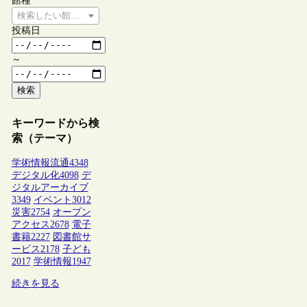
館種
検索したい館種を選択してください
投稿日
～
検索
キーワードから検
索（テーマ）
学術情報流通
4348
デジタル化
4098
デ
ジタルアーカイブ
3349
イベント
3012
災害
2754
オープン
アクセス
2678
電子
書籍
2227
図書館サ
ービス
2178
子ども
2017
学術情報
1947
続きを見る