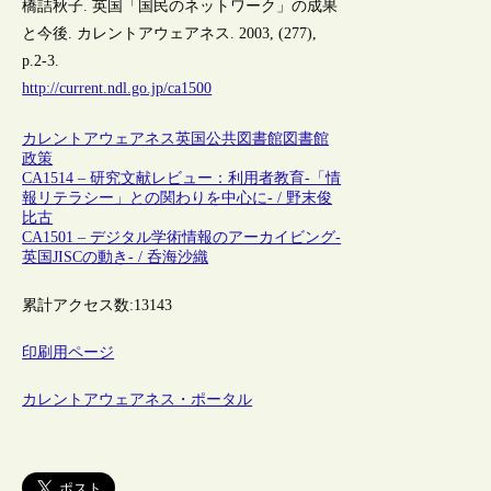
橋詰秋子. 英国「国民のネットワーク」の成果
と今後. カレントアウェアネス. 2003, (277),
p.2-3.
http://current.ndl.go.jp/ca1500
カレントアウェアネス
英国
公共図書館
図書館
政策
CA1514 – 研究文献レビュー：利用者教育-「情
報リテラシー」との関わりを中心に- / 野末俊
比古
CA1501 – デジタル学術情報のアーカイビング-
英国JISCの動き- / 呑海沙織
累計アクセス数:
13143
印刷用ページ
カレントアウェアネス・ポータル