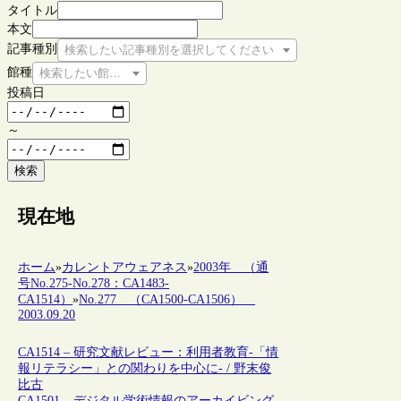
タイトル
本文
記事種別
検索したい記事種別を選択してください
館種
検索したい館種を選択してください
投稿日
～
検索
現在地
ホーム
»
カレントアウェアネス
»
2003年 （通
号No.275-No.278：CA1483-
CA1514）
»
No.277 （CA1500-CA1506）
2003.09.20
CA1514 – 研究文献レビュー：利用者教育-「情
報リテラシー」との関わりを中心に- / 野末俊
比古
CA1501 – デジタル学術情報のアーカイビング-