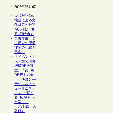
2026年08月07
日
令和8年熊本
地震による文
化財等の被害
が83件に（8
月6日時点）
名古屋市、名
古屋城の現天
守閣の記録を
募集中
【イベント】
人間文化研究
機構DH推進
室、「第5回
DH若手の会
（2026夏）―
デジタル・ヒ
ューマニティ
ーズで“繋が
る×広がる”人
文学―」
（8/24-25・大
阪府）