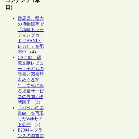
コンテンツ（本
日）
群馬県、県内
の博物館等で
「埴輪トレー
ディングカー
ド（HANIト
レカ）」を配
布中
（4）
CA2103 – 研
究文献レビュ
ー：子どもの
読書と図書館
をめぐる20
年：文献にみ
る児童サービ
スの展開 / 汐
﨑順子
（3）
「バベルの図
書館」を再現
したWebサイ
ト公開
（3）
E2904 – フラ
ンスの図書館