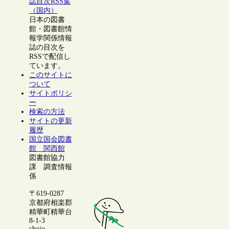
誌目次RSS集
（国内）
日本の図書
館・図書館情
報学関係情報
誌の目次を
RSSで配信し
ています。
このサイトに
ついて
サイトポリシ
ー
検索の方法
サイトの更新
履歴
国立国会図書
館 関西館
図書館協力
課 調査情報
係
〒619-0287
京都府相楽郡
精華町精華台
8-1-3
chojo