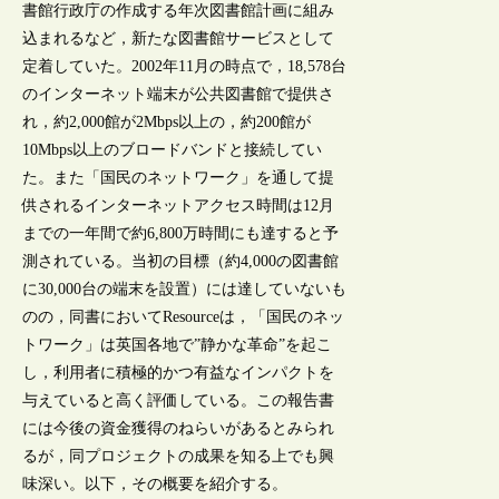
書館行政庁の作成する年次図書館計画に組み
込まれるなど，新たな図書館サービスとして
定着していた。2002年11月の時点で，18,578台
のインターネット端末が公共図書館で提供さ
れ，約2,000館が2Mbps以上の，約200館が
10Mbps以上のブロードバンドと接続してい
た。また「国民のネットワーク」を通して提
供されるインターネットアクセス時間は12月
までの一年間で約6,800万時間にも達すると予
測されている。当初の目標（約4,000の図書館
に30,000台の端末を設置）には達していないも
のの，同書においてResourceは，「国民のネッ
トワーク」は英国各地で”静かな革命”を起こ
し，利用者に積極的かつ有益なインパクトを
与えていると高く評価している。この報告書
には今後の資金獲得のねらいがあるとみられ
るが，同プロジェクトの成果を知る上でも興
味深い。以下，その概要を紹介する。