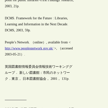
point for public libraries -First Findings. resource,
2003, 21p.
DCMS. Framework for the Future : Libraries,
Learning and Information in the Next Decade.
DCMS, 2003, 59p.
People’s Network. （online）, available from <
http://www.peoplesnetwork.gov.uk/
>, （accessed
2003-05-21）.
英国図書館情報委員会情報技術ワーキンググ
ループ． 新しい図書館：市民のネットワー
ク．東京， 日本図書館協会， 2001， 131p.