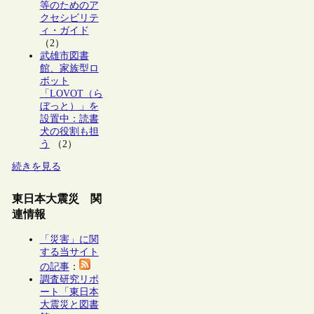
等のためのア
クセシビリテ
ィ・ガイド
（2）
武雄市図書
館、家族型ロ
ボット
「LOVOT（ら
ぼっと）」を
設置中：読書
犬の役割も担
う
（2）
続きを見る
東日本大震災 関
連情報
「災害」に関
する当サイト
の記事
：
調査研究リポ
ート「東日本
大震災と図書