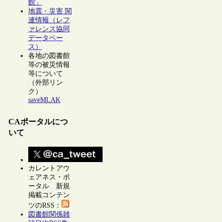
館」
地震・災害 関
連情報（レフ
ァレンス協同
データベー
ス）
各地の図書館
等の被災情報
等について
（外部リン
ク）
saveMLAK
CAポータルにつ
いて
カレントアウ
ェアネス・ポ
ータル 新規
掲載コンテン
ツのRSS：
図書館関係雑