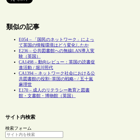
類似の記事
E054 – 「国民のネットワーク」によっ
て英国の情報環境はどう変化したか
E236 – 公共図書館への無線LAN導入実
験（英国）
CA1498 – 動向レビュー：英国の読書促
進活動 / 堀川照代
CA1394 – ネットワーク社会における公
共図書館の役割−英国の戦略− / 五十嵐
麻理世
E170 – 成人のリテラシー教育と図書
館・文書館・博物館（英国）
サイト内検索
検索フォーム