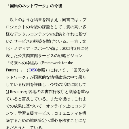
「国民のネットワーク」の今後
以上のような結果を踏まえ，同書では，プ
ロジェクトの今後の課題として，質の高い多
様なデジタルコンテンツの提供とそれに基づ
いたサービスの構築を挙げている。一方，文
化・メディア・スポーツ省は，2003年2月に発
表した公共図書館サービスの戦略ビジョン
『将来への枠組み（Framework for the
Future）』（
E056
参照）において，「国民のネ
ットワーク」が国家的な情報政策の中で果た
している役割を評価し，今後の活動に関して
はResourceが各地の図書館行政庁と議論を重ね
ていると言及している。また今後は，これま
での成果に基づいて，オンライン上にコンテ
ンツ，学習支援サービス，コミュニティを構
築するための戦略策定へ重心を移すことにな
るだろうとしている。