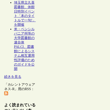
埼玉県立久喜
図書館、休館
日特別イベン
ト「本のタイ
トルで一句!」
を開催
米・ペンシル
バニア州等の
大学図書館の
連合体
PALCI、図書
館によるシス
テム相互運用
性評価のため
のガイドを公
開
続きを見る
「カレントアウェア
ネス-R」用のRSS：
よく読まれている