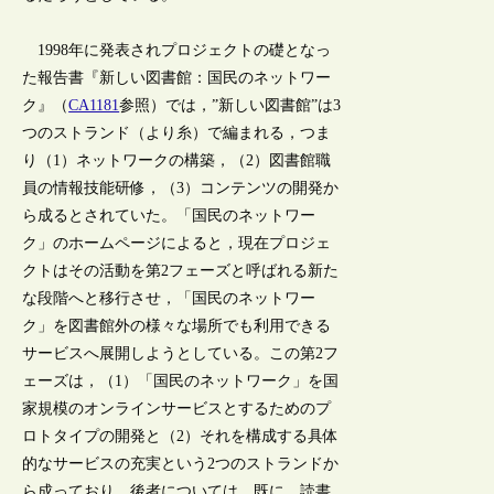
1998年に発表されプロジェクトの礎となっ
た報告書『新しい図書館：国民のネットワー
ク』（
CA1181
参照）では，”新しい図書館”は3
つのストランド（より糸）で編まれる，つま
り（1）ネットワークの構築，（2）図書館職
員の情報技能研修，（3）コンテンツの開発か
ら成るとされていた。「国民のネットワー
ク」のホームページによると，現在プロジェ
クトはその活動を第2フェーズと呼ばれる新た
な段階へと移行させ，「国民のネットワー
ク」を図書館外の様々な場所でも利用できる
サービスへ展開しようとしている。この第2フ
ェーズは，（1）「国民のネットワーク」を国
家規模のオンラインサービスとするためのプ
ロトタイプの開発と（2）それを構成する具体
的なサービスの充実という2つのストランドか
ら成っており，後者については，既に，読書