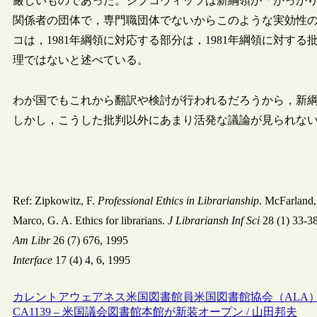
厳しいものであった。ジプコウィッツは新綱領が「がっかりさせる
関係者の団体で，専門職団体でないからこのような実効性
コは，1981年綱領に対応する部分は，1981年綱領に対す
理ではないと述べている。
わが国でもこれから翻訳や検討が行われるだろうから，新
しかし，こうした批判以外にあまり活発な議論が見られな
Ref: Zipkowitz, F.
Professional Ethics in Librarianship
. McFarland,
Marco, G. A. Ethics for librarians.
J Librariansh Inf Sci
28 (1) 33-3
Am Libr
26 (7) 676, 1995
Interface
17 (4) 4, 6, 1995
カレントアウェアネス
米国
図書館員
米国図書館協会（ALA
CA1139 – 米国議会図書館本館が新装オープン / 山田邦夫