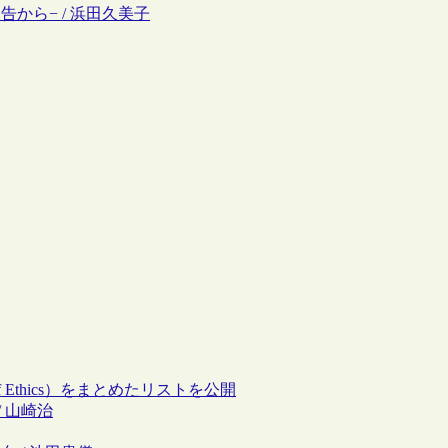
告から− / 浜田久美子
 Ethics）をまとめたリストを公開
/ 山崎治