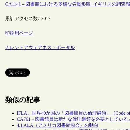
CA1141 – 図書館における多様な労働形態−イギリスの調査報
累計アクセス数:
13017
印刷用ページ
カレントアウェアネス・ポータル
類似の記事
IFLA、世界40か国の「図書館員の倫理綱領」（Code of
CA761 – 図書館員は新たな倫理綱領を必要としている 
4.1 ALA（アメリカ図書館協会）の動向