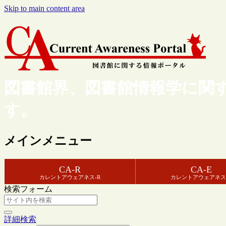
Skip to main content area
図書館界、図書館情報学に関
す。
メインメニュー
CA-R
CA-E
カレントアウェアネス-R
カレントアウェアネス
検索フォーム
詳細検索