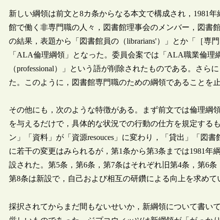
新しい綱領は前文と8カ条からなる本文で構成され，1981
館で働く非専門職の人々，図書館理事会のメンバー，図書館
の結果，表題から「図書館員の（librarians'）」とか「［専門
「ALA倫理綱領」となった。委員会案では「ALA職業倫
（professional）」という語が削除されたものである。さらに，3
た。このように，図書館専門職のための綱領であることを
その他にも，次のような特徴がある。まず前文では倫理綱
を与えるだけで，具体的な状況での行動の仕方を規定する
ン」「資料」が「資源resouces」に変わり，「貸出」「
に若干の変更はみられるが，第1条から第3条までは1981
設された。第5条，第6条，第7条はそれぞれ旧第4条，第6
第8条は新設で，自己および相互の研鑽による向上を求めて
採択されてからまだ間もないせいか，新綱領について書いて