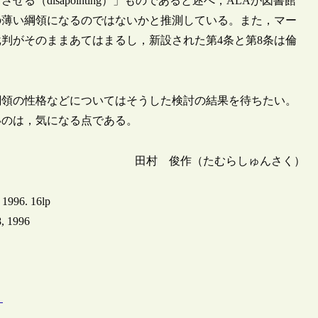
（disapointing）」ものであると述べ，ALAが図書館
の薄い綱領になるのではないかと推測している。また，マー
る批判がそのままあてはまるし，新設された第4条と第8条は倫
綱領の性格などについてはそうした検討の結果を待ちたい。
いのは，気になる点である。
田村 俊作（たむらしゅんさく）
 1996. 16lp
8, 1996
）