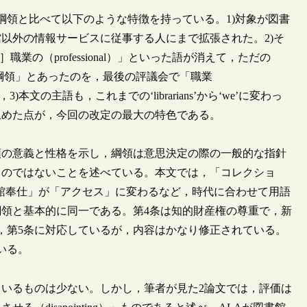
年綱領と比べて以下のような特徴を持っている。1)対象が図書
以外の情報サービスに従事する人にまで拡張された。2)そ
］職業の（professional）」といった語が消えて，ただの
理綱領」とあったのを，最後の評議会で「職業
)本文の主語も，これまでの‘librarians’から‘we’に変わっ
止めた点が，今回の改定の最大の特色である。
領の意義と性格を示し，綱領は意思決定の際の一般的な指針
ものではないことを述べている。本文では，「コレクショ
図書館奉仕」が「アクセス」に変わるなど，時代に合わせて用語
年綱領と基本的に同一である。第4条は知的財産権の尊重で，新
条，第5条に対応しているが，内容はかなり修正されている。
いる。
いるものは少ない。しかし，筆者が見た2論文では，評価は