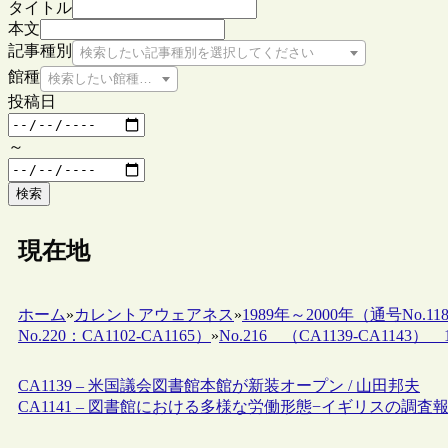
タイトル
本文
記事種別
検索したい記事種別を選択してください
館種
検索したい館種を選択してください
投稿日
～
検索
現在地
ホーム
»
カレントアウェアネス
»
1989年～2000年（通号No.118
No.220：CA1102-CA1165）
»
No.216 （CA1139-CA1143） 19
CA1139 – 米国議会図書館本館が新装オープン / 山田邦夫
CA1141 – 図書館における多様な労働形態−イギリスの調査報