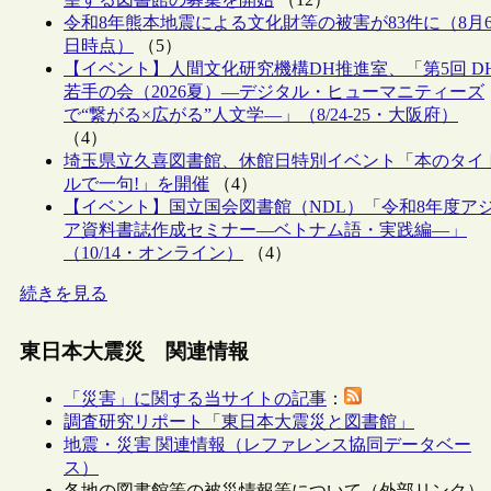
令和8年熊本地震による文化財等の被害が83件に（8月
日時点）
（5）
【イベント】人間文化研究機構DH推進室、「第5回 D
若手の会（2026夏）―デジタル・ヒューマニティーズ
で“繋がる×広がる”人文学―」（8/24-25・大阪府）
（4）
埼玉県立久喜図書館、休館日特別イベント「本のタイ
ルで一句!」を開催
（4）
【イベント】国立国会図書館（NDL）「令和8年度ア
ア資料書誌作成セミナー―ベトナム語・実践編―」
（10/14・オンライン）
（4）
続きを見る
東日本大震災 関連情報
「災害」に関する当サイトの記事
：
調査研究リポート「東日本大震災と図書館」
地震・災害 関連情報（レファレンス協同データベー
ス）
各地の図書館等の被災情報等について（外部リンク）