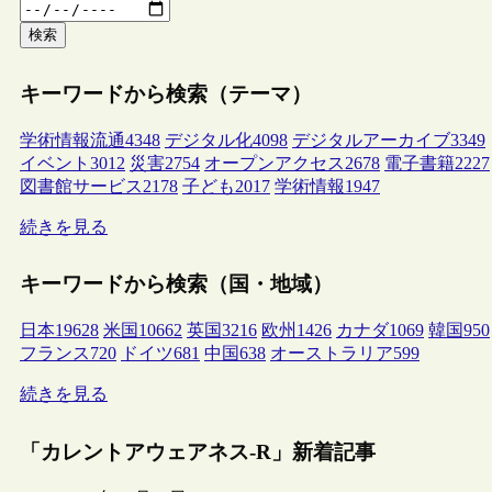
検索
キーワードから検索（テーマ）
学術情報流通
4348
デジタル化
4098
デジタルアーカイブ
3349
イベント
3012
災害
2754
オープンアクセス
2678
電子書籍
2227
図書館サービス
2178
子ども
2017
学術情報
1947
続きを見る
キーワードから検索（国・地域）
日本
19628
米国
10662
英国
3216
欧州
1426
カナダ
1069
韓国
950
フランス
720
ドイツ
681
中国
638
オーストラリア
599
続きを見る
「カレントアウェアネス-R」新着記事