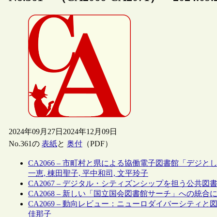
2024年09月27日
2024年12月09日
No.361の
表紙
と
奥付
（PDF）
CA2066 – 市町村と県による協働電子図書館「デジとし
一恵, 棟田聖子, 平中和司, 文平玲子
CA2067 – デジタル・シティズンシップを担う公共図書
CA2068 – 新しい「国立国会図書館サーチ」への統合に
CA2069 – 動向レビュー：ニューロダイバーシティ
佳那子