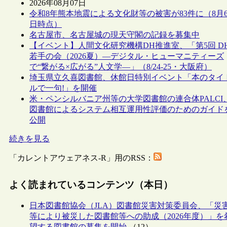
2026年08月07日
令和8年熊本地震による文化財等の被害が83件に（8月
日時点）
名古屋市、名古屋城の現天守閣の記録を募集中
【イベント】人間文化研究機構DH推進室、「第5回 D
若手の会（2026夏）―デジタル・ヒューマニティーズ
で“繋がる×広がる”人文学―」（8/24-25・大阪府）
埼玉県立久喜図書館、休館日特別イベント「本のタイ
ルで一句!」を開催
米・ペンシルバニア州等の大学図書館の連合体PALCI
図書館によるシステム相互運用性評価のためのガイド
公開
続きを見る
「カレントアウェアネス-R」用のRSS：
よく読まれているコンテンツ（本日）
日本図書館協会（JLA）図書館災害対策委員会、「災
等により被災した図書館等への助成（2026年度）」を
望する図書館の募集を開始
（12）