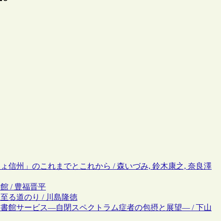
ょ信州」のこれまでとこれから / 森いづみ, 鈴木康之, 奈良澤
館 / 豊福晋平
至る道のり / 川島隆徳
と図書館サービス―自閉スペクトラム症者の包摂と展望― / 下山