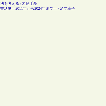
法を考える / 岩﨑千晶
活動―2011年から2024年まで― / 足立幸子