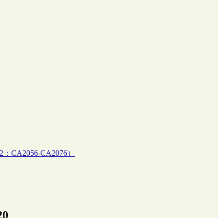
2：CA2056-CA2076）
20