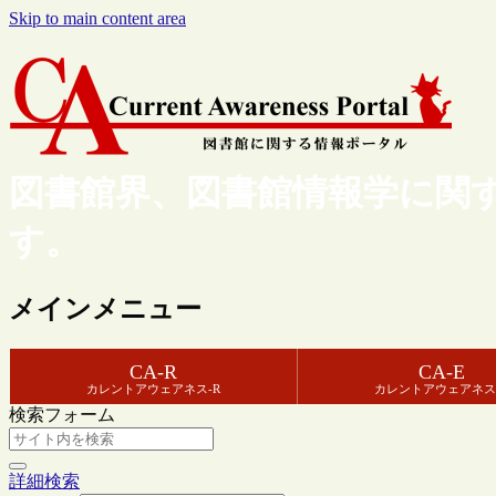
Skip to main content area
図書館界、図書館情報学に関
す。
メインメニュー
CA-R
CA-E
カレントアウェアネス-R
カレントアウェアネス
検索フォーム
詳細検索