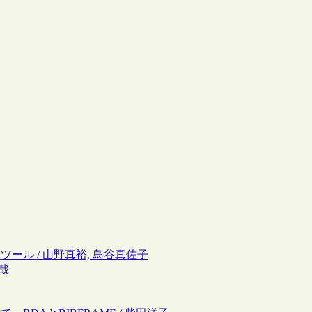
ツール / 山野真裕, 鳥谷真佐子
芳哉