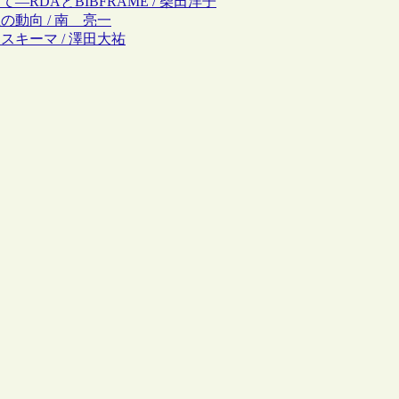
―RDAとBIBFRAME / 柴田洋子
の動向 / 南 亮一
MLスキーマ / 澤田大祐