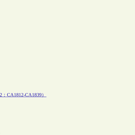
2：CA1812-CA1839）
0