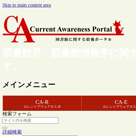
Skip to main content area
図書館界、図書館情報学に関
す。
メインメニュー
CA-R
CA-E
カレントアウェアネス-R
カレントアウェアネス
検索フォーム
詳細検索