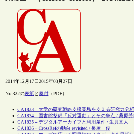
2014年12月17日
2015年03月27日
No.322の
表紙
と
奥付
（PDF）
CA1833 – 大学の研究戦略支援業務を支える研究力分析
CA1834 – 図書館整備「反対運動」とその争点 / 桑原
CA1835 – デジタルアーカイブと利用条件 / 生貝直人
CA1836 – CrossRefの動向 revisited / 長屋 俊