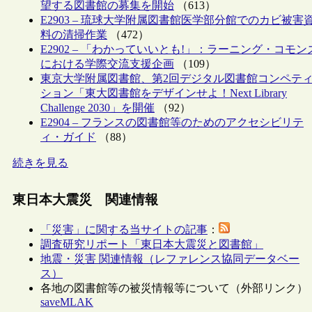
望する図書館の募集を開始
（613）
E2903 – 琉球大学附属図書館医学部分館でのカビ被害
料の清掃作業
（472）
E2902 – 「わかっていいとも!」：ラーニング・コモン
における学際交流支援企画
（109）
東京大学附属図書館、第2回デジタル図書館コンペテ
ション「東大図書館をデザインせよ！Next Library
Challenge 2030」を開催
（92）
E2904 – フランスの図書館等のためのアクセシビリテ
ィ・ガイド
（88）
続きを見る
東日本大震災 関連情報
「災害」に関する当サイトの記事
：
調査研究リポート「東日本大震災と図書館」
地震・災害 関連情報（レファレンス協同データベー
ス）
各地の図書館等の被災情報等について（外部リンク）
saveMLAK