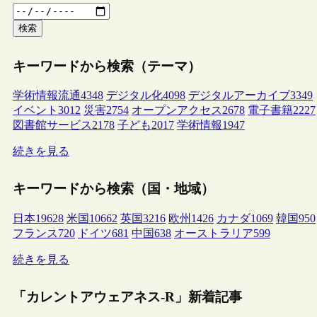
検索
キーワードから検索（テーマ）
学術情報流通
4348
デジタル化
4098
デジタルアーカイブ
3349
イベント
3012
災害
2754
オープンアクセス
2678
電子書籍
2227
図書館サービス
2178
子ども
2017
学術情報
1947
続きを見る
キーワードから検索（国・地域）
日本
19628
米国
10662
英国
3216
欧州
1426
カナダ
1069
韓国
950
フランス
720
ドイツ
681
中国
638
オーストラリア
599
続きを見る
「カレントアウェアネス-R」新着記事