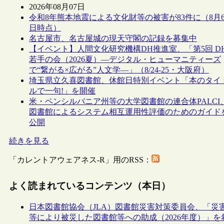
2026年08月07日
令和8年熊本地震による文化財等の被害が83件に（8月
日時点）
名古屋市、名古屋城の現天守閣の記録を募集中
【イベント】人間文化研究機構DH推進室、「第5回 D
若手の会（2026夏）―デジタル・ヒューマニティーズ
で“繋がる×広がる”人文学―」（8/24-25・大阪府）
埼玉県立久喜図書館、休館日特別イベント「本のタイ
ルで一句!」を開催
米・ペンシルバニア州等の大学図書館の連合体PALCI
図書館によるシステム相互運用性評価のためのガイド
公開
続きを見る
「カレントアウェアネス-R」用のRSS：
よく読まれているコンテンツ（本日）
日本図書館協会（JLA）図書館災害対策委員会、「災
等により被災した図書館等への助成（2026年度）」を