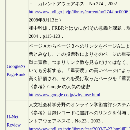
－．カレントアウェアネス．No.274，2002．
http://www.ndl.go.jp/jp/library/current/no274/doc0006
2008年8月13日）
和中幹雄．FRBRとはなにか?その意義と課題．現代
2004，p115-123．
ページＡからページＢへのリンクをページAによ
票とみなし、この投票数によりそのページの重
単に票数、つまりリンク数を見るだけではなく
Googleの
いても分析する。「重要度」の高いページによ
PageRank
高く評価され、それを受け取ったページを「重
《参考》Google の人気の秘密
http://www.google.co.jp/why_use.html
人文社会科学分野のオンライン学術書評システ
《参考》目録レコードに書評へのリンクを付与，L
H-Net
ントアウェアネス-E．No.23，2003．
Review
http://www.ndl.go.jp/jp/library/cae/2003/E-23.html#E1