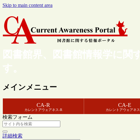
Skip to main content area
図書館界、図書館情報学に関
す。
メインメニュー
CA-R
CA-E
カレントアウェアネス-R
カレントアウェアネス
検索フォーム
詳細検索