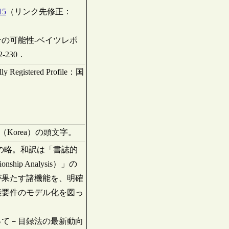
15
（リンク先修正：
の可能性‐ベイツレポ
-230．
egistered Profile：国
語（Korea）の頭文字。
scriptionの略。和訳は「書誌的
hip Analysis）」の
が果たす諸機能を、明確
能要件のモデル化を図っ
ぐって－目録法の最新動向