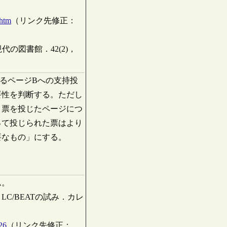
.htm
（リンク先修正：
の図書館．42(2)，
るページBへの支持投
要性を判断する。ただし
、票を投じたページにつ
って投じられた票はより
要なもの」にする。
ム。
C/BEATの試み．カレ
26
（リンク先修正：