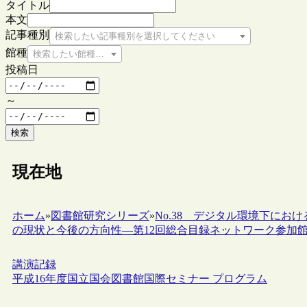
タイトル
本文
記事種別
検索したい記事種別を選択してください
館種
検索したい館種を選択してください
投稿日
～
検索
現在地
ホーム
»
図書館研究シリーズ
»
No.38 デジタル環境下にお
の現状と今後の方向性―第12回総合目録ネットワーク参加
講演記録
平成16年度国立国会図書館国際セミナー プログラム