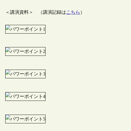
＜講演資料＞ （講演記録は
こちら
）