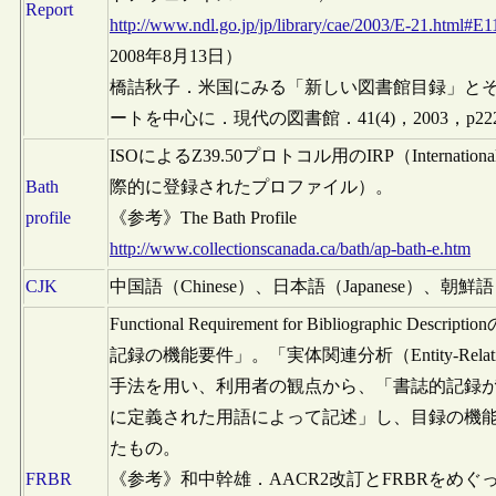
Report
http://www.ndl.go.jp/jp/library/cae/2003/E-21.html#E1
2008年8月13日）
橋詰秋子．米国にみる「新しい図書館目録」とそ
ートを中心に．現代の図書館．41(4)，2003，p222
ISOによるZ39.50プロトコル用のIRP（Internationally R
Bath
際的に登録されたプロファイル）。
profile
《参考》The Bath Profile
http://www.collectionscanada.ca/bath/ap-bath-e.htm
CJK
中国語（Chinese）、日本語（Japanese）、朝鮮
Functional Requirement for Bibliographic De
記録の機能要件」。「実体関連分析（Entity-Relations
手法を用い、利用者の観点から、「書誌的記録
に定義された用語によって記述」し、目録の機
たもの。
FRBR
《参考》和中幹雄．AACR2改訂とFRBRをめ