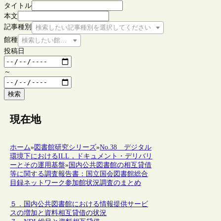
タイトル
本文
記事種別
検索したい記事種別を選択してください
館種
検索したい館種を選択してください
投稿日
～
検索
現在地
ホーム
»
図書館研究シリーズ
»
No.38 デジタル
環境下におけるILL，ドキュメント・デリバリ
ーとその運用基盤
»
国内公共図書館の相互貸借
等に関する調査報告書：国立国会図書館総合
目録ネットワーク参加館状況調査のまとめ
５．国内公共図書館における情報提供サービ
スの増加と資料相互貸借の状況