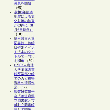
募集を開始
（65）
令和8年熊本
地震による文
化財等の被害
が83件に（8
月6日時点）
（50）
埼玉県立久喜
図書館、休館
日特別イベン
ト「本のタイ
トルで一句!」
を開催
（50）
E2903 – 琉球
大学附属図書
館医学部分館
でのカビ被害
資料の清掃作
業
（47）
調査研究報告
会「都道府県
立図書館と市
町村立図書館
等との関係：