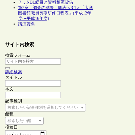
７．NDL総目と資料相互貸借
第2章 調査の結果 図表＜3.1＞「大学
図書館職員長期研修日程表」(平成12年
度〜平成16年度)
講演資料
サイト内検索
検索フォーム
詳細検索
タイトル
本文
記事種別
検索したい記事種別を選択してください
館種
検索したい館種を選択してください
投稿日