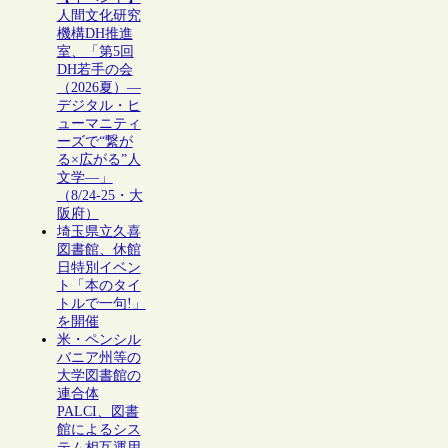
人間文化研究
機構DH推進
室、「第5回
DH若手の会
（2026夏）―
デジタル・ヒ
ューマニティ
ーズで“繋が
る×広がる”人
文学―」
（8/24-25・大
阪府）
埼玉県立久喜
図書館、休館
日特別イベン
ト「本のタイ
トルで一句!」
を開催
米・ペンシル
バニア州等の
大学図書館の
連合体
PALCI、図書
館によるシス
テム相互運用