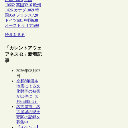
10662
英国
3216
欧州
1426
カナダ
1069
韓
国
950
フランス
720
ドイツ
681
中国
638
オーストラリア
599
続きを見る
「カレントアウェ
アネス-R」新着記
事
2026年08月07
日
令和8年熊本
地震による文
化財等の被害
が83件に（8
月6日時点）
名古屋市、名
古屋城の現天
守閣の記録を
募集中
【イベント】