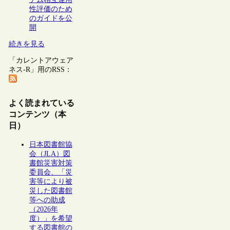
性評価のため
のガイドを公
開
続きを見る
「カレントアウェア
ネス-R」用のRSS：
よく読まれている
コンテンツ（本
日）
日本図書館協
会（JLA）図
書館災害対策
委員会、「災
害等により被
災した図書館
等への助成
（2026年
度）」を希望
する図書館の