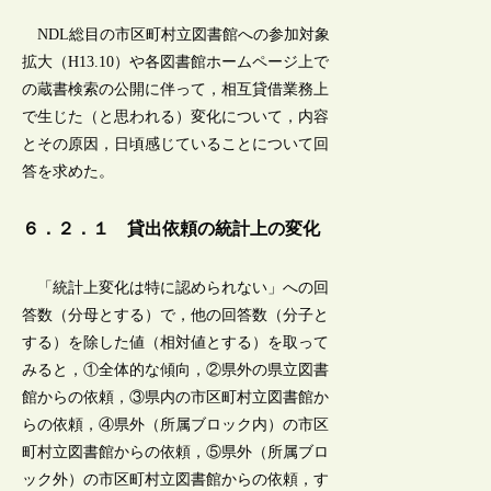
NDL総目の市区町村立図書館への参加対象
拡大（H13.10）や各図書館ホームページ上で
の蔵書検索の公開に伴って，相互貸借業務上
で生じた（と思われる）変化について，内容
とその原因，日頃感じていることについて回
答を求めた。
６．２．１ 貸出依頼の統計上の変化
「統計上変化は特に認められない」への回
答数（分母とする）で，他の回答数（分子と
する）を除した値（相対値とする）を取って
みると，①全体的な傾向，②県外の県立図書
館からの依頼，③県内の市区町村立図書館か
らの依頼，④県外（所属ブロック内）の市区
町村立図書館からの依頼，⑤県外（所属ブロ
ック外）の市区町村立図書館からの依頼，す