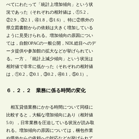
べてにわたって「統計上増加傾向」という状
況であった（それぞれの相対値は，①5.2，
②2.9，③2.1，④1.8，⑤1.6）。特に②県外の
県立図書館からの依頼は大きく増加している
ように見受けられる。増加傾向の原因につい
ては，自館OPACの一般公開，NDL総目へのデ
ータ提供や参加館の拡大などが挙げられてい
る。一方，「統計上減少傾向」という状況は
相対値で非常に低かった（それぞれの相対値
は，①0.2，②0.1，③0.2，④0.1，⑤0.1）。
６．２．２ 業務に係る時間の変化
相互貸借業務にかかる時間について同様に
比較すると，大幅な増加傾向にあり（相対値
5.0），日常業務を圧迫している状況が読み取
れる。増加傾向の原因については，梱包作業
や県外からの依頼への対応などが挙げられて