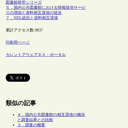
図書館研究シリーズ
５．国内公共図書館における情報提供サービ
スの増加と資料相互貸借の状況
７．NDL総目と資料相互貸借
累計アクセス数:
9837
印刷用ページ
カレントアウェアネス・ポータル
類似の記事
４．国内公共図書館の相互貸借の概況
と調査結果との比較
３．調査の概要