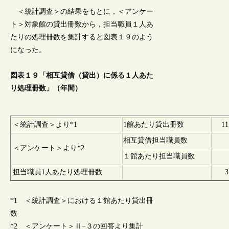
＜統計調査＞の結果をもとに，＜アンケー
ト＞対象館の貸出冊数から，担当職員１人あ
たりの処理冊数を集計すると図表１９のよう
になった。
図表１９「相互貸借（貸出）に係る１人あた
り処理冊数」（年間）
＜統計調査＞より*1
1館あたり貸出冊数
1
相互貸借担当職員数
＜アンケート＞より*2
１館あたり担当職員数
担当職員1人あたり処理冊数
3
*1 ＜統計調査＞における１館あたり貸出冊
数
*2 ＜アンケート＞Ⅱ−３の回答より集計