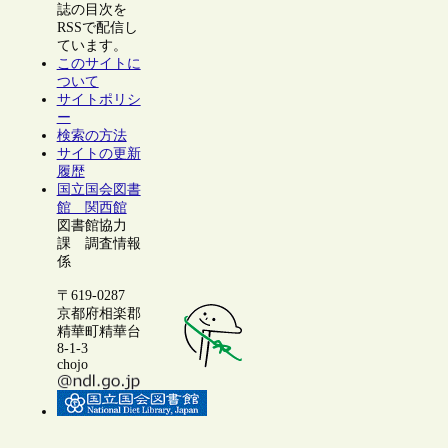
誌の目次を
RSSで配信し
ています。
このサイトに
ついて
サイトポリシ
ー
検索の方法
サイトの更新
履歴
国立国会図書
館 関西館
図書館協力
課 調査情報
係
〒619-0287
京都府相楽郡
精華町精華台
8-1-3
chojo