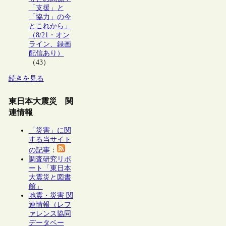
「支援」と
「協力」の今
とこれから」
（8/21・オン
ライン、録画
配信あり）
（43）
続きを見る
東日本大震災 関
連情報
「災害」に関
する当サイト
の記事
：
調査研究リポ
ート「東日本
大震災と図書
館」
地震・災害 関
連情報（レフ
ァレンス協同
データベー