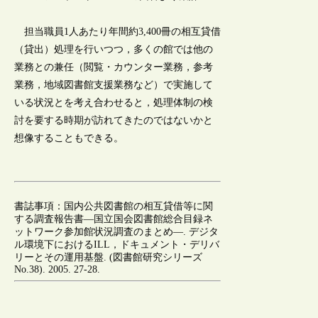
担当職員1人あたり年間約3,400冊の相互貸借
（貸出）処理を行いつつ，多くの館では他の
業務との兼任（閲覧・カウンター業務，参考
業務，地域図書館支援業務など）で実施して
いる状況とを考え合わせると，処理体制の検
討を要する時期が訪れてきたのではないかと
想像することもできる。
書誌事項：国内公共図書館の相互貸借等に関
する調査報告書―国立国会図書館総合目録ネ
ットワーク参加館状況調査のまとめ―. デジタ
ル環境下におけるILL，ドキュメント・デリバ
リーとその運用基盤. (図書館研究シリーズ
No.38). 2005. 27-28.