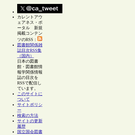
カレントアウ
ェアネス・ポ
ータル 新規
掲載コンテン
ツのRSS：
図書館関係雑
誌目次RSS集
（国内）
日本の図書
館・図書館情
報学関係情報
誌の目次を
RSSで配信し
ています。
このサイトに
ついて
サイトポリシ
ー
検索の方法
サイトの更新
履歴
国立国会図書