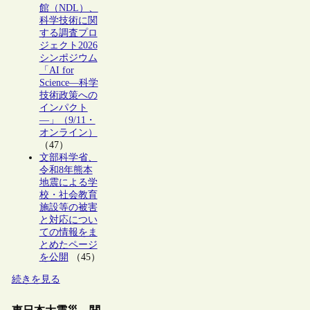
館（NDL）、
科学技術に関
する調査プロ
ジェクト2026
シンポジウム
「AI for
Science―科学
技術政策への
インパクト
―」（9/11・
オンライン）
（47）
文部科学省、
令和8年熊本
地震による学
校・社会教育
施設等の被害
と対応につい
ての情報をま
とめたページ
を公開
（45）
続きを見る