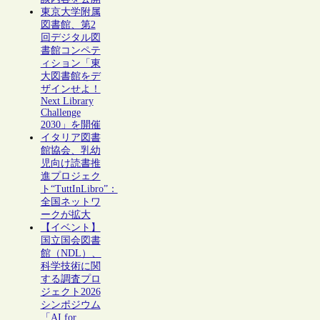
東京大学附属
図書館、第2
回デジタル図
書館コンペテ
ィション「東
大図書館をデ
ザインせよ！
Next Library
Challenge
2030」を開催
イタリア図書
館協会、乳幼
児向け読書推
進プロジェク
ト“TuttInLibro”：
全国ネットワ
ークが拡大
【イベント】
国立国会図書
館（NDL）、
科学技術に関
する調査プロ
ジェクト2026
シンポジウム
「AI for