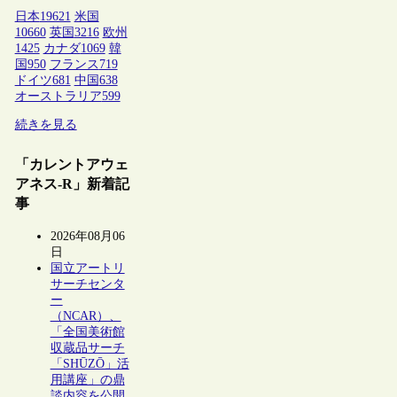
日本
19621
米国
10660
英国
3216
欧州
1425
カナダ
1069
韓
国
950
フランス
719
ドイツ
681
中国
638
オーストラリア
599
続きを見る
「カレントアウェ
アネス-R」新着記
事
2026年08月06
日
国立アートリ
サーチセンタ
ー
（NCAR）、
「全国美術館
収蔵品サーチ
「SHŪZŌ」活
用講座」の鼎
談内容を公開