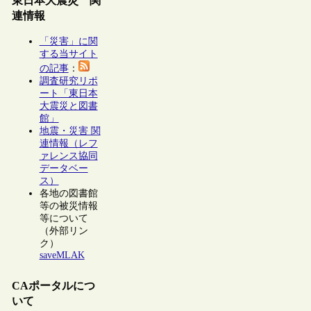
東日本大震災 関
連情報
「災害」に関
する当サイト
の記事
：
調査研究リポ
ート「東日本
大震災と図書
館」
地震・災害 関
連情報（レフ
ァレンス協同
データベー
ス）
各地の図書館
等の被災情報
等について
（外部リン
ク）
saveMLAK
CAポータルにつ
いて