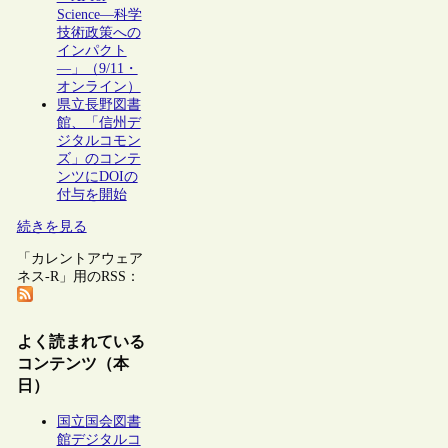
Science―科学
技術政策への
インパクト
―」（9/11・
オンライン）
県立長野図書
館、「信州デ
ジタルコモン
ズ」のコンテ
ンツにDOIの
付与を開始
続きを見る
「カレントアウェア
ネス-R」用のRSS：
よく読まれている
コンテンツ（本
日）
国立国会図書
館デジタルコ