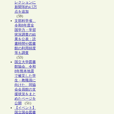
レクションに
新聞等約4.5万
点を追加
（59）
文部科学省、
令和8年度全
国学力・学習
状況調査の結
果を公表：読
書時間や図書
館の利用頻度
等も調査
（53）
国立大学図書
館協会、令和
8年熊本地震
で被災した学
生・教職員に
向けた、同協
会会員館の支
援状況をまと
めたページを
公開
（51）
【イベント】
国立国会図書