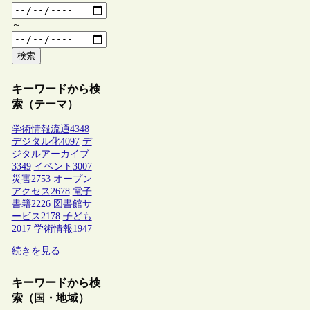
～
検索
キーワードから検
索（テーマ）
学術情報流通
4348
デジタル化
4097
デ
ジタルアーカイブ
3349
イベント
3007
災害
2753
オープン
アクセス
2678
電子
書籍
2226
図書館サ
ービス
2178
子ども
2017
学術情報
1947
続きを見る
キーワードから検
索（国・地域）