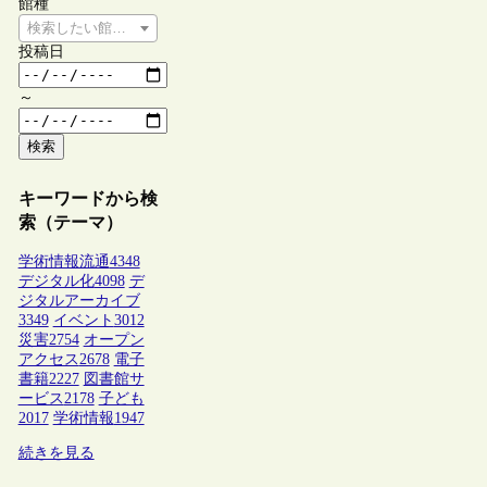
館種
検索したい館種を選択してください
投稿日
～
検索
キーワードから検
索（テーマ）
学術情報流通
4348
デジタル化
4098
デ
ジタルアーカイブ
3349
イベント
3012
災害
2754
オープン
アクセス
2678
電子
書籍
2227
図書館サ
ービス
2178
子ども
2017
学術情報
1947
続きを見る