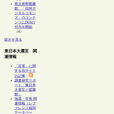
県立長野図書
館、「信州デ
ジタルコモン
ズ」のコンテ
ンツにDOIの
付与を開始
（4）
続きを見る
東日本大震災 関
連情報
「災害」に関
する当サイト
の記事
：
調査研究リポ
ート「東日本
大震災と図書
館」
地震・災害 関
連情報（レフ
ァレンス協同
データベー