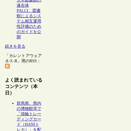
大学図書館の
連合体
PALCI、図書
館によるシス
テム相互運用
性評価のため
のガイドを公
開
続きを見る
「カレントアウェア
ネス-R」用のRSS：
よく読まれている
コンテンツ（本
日）
群馬県、県内
の博物館等で
「埴輪トレー
ディングカー
ド（HANIト
レカ）」を配