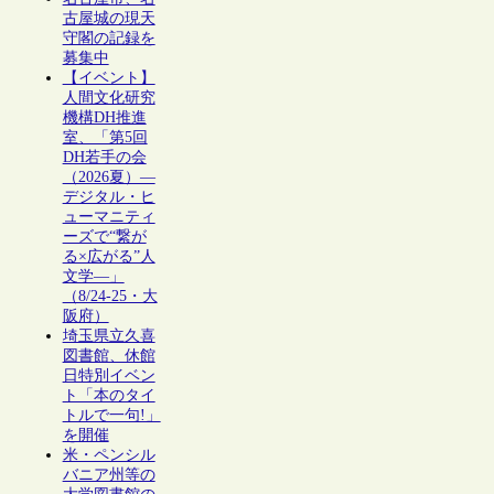
古屋城の現天
守閣の記録を
募集中
【イベント】
人間文化研究
機構DH推進
室、「第5回
DH若手の会
（2026夏）―
デジタル・ヒ
ューマニティ
ーズで“繋が
る×広がる”人
文学―」
（8/24-25・大
阪府）
埼玉県立久喜
図書館、休館
日特別イベン
ト「本のタイ
トルで一句!」
を開催
米・ペンシル
バニア州等の