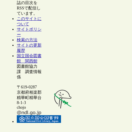
誌の目次を
RSSで配信し
ています。
このサイトに
ついて
サイトポリシ
ー
検索の方法
サイトの更新
履歴
国立国会図書
館 関西館
図書館協力
課 調査情報
係
〒619-0287
京都府相楽郡
精華町精華台
8-1-3
chojo