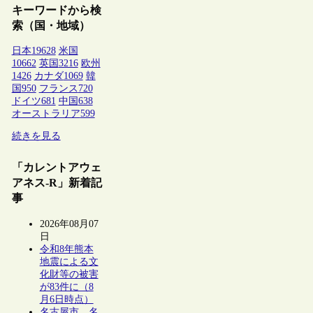
キーワードから検
索（国・地域）
日本
19628
米国
10662
英国
3216
欧州
1426
カナダ
1069
韓
国
950
フランス
720
ドイツ
681
中国
638
オーストラリア
599
続きを見る
「カレントアウェ
アネス-R」新着記
事
2026年08月07
日
令和8年熊本
地震による文
化財等の被害
が83件に（8
月6日時点）
名古屋市、名