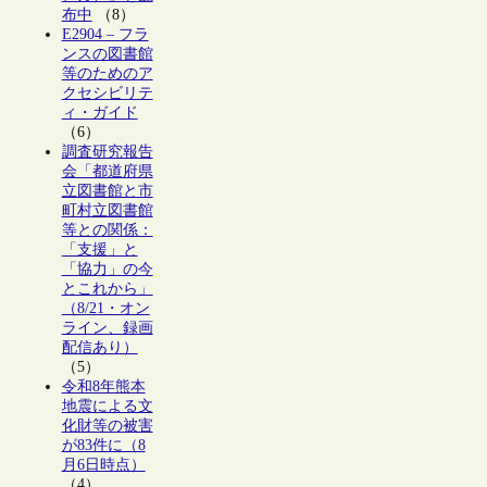
布中
（8）
E2904 – フラ
ンスの図書館
等のためのア
クセシビリテ
ィ・ガイド
（6）
調査研究報告
会「都道府県
立図書館と市
町村立図書館
等との関係：
「支援」と
「協力」の今
とこれから」
（8/21・オン
ライン、録画
配信あり）
（5）
令和8年熊本
地震による文
化財等の被害
が83件に（8
月6日時点）
（4）