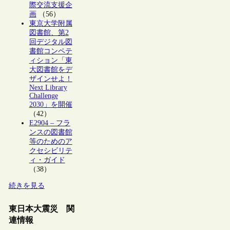
際交流支援企
画
（56）
東京大学附属
図書館、第2
回デジタル図
書館コンペテ
ィション「東
大図書館をデ
ザインせよ！
Next Library
Challenge
2030」を開催
（42）
E2904 – フラ
ンスの図書館
等のためのア
クセシビリテ
ィ・ガイド
（38）
続きを見る
東日本大震災 関
連情報