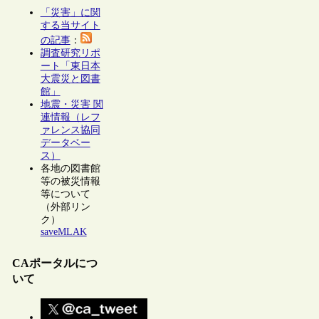
「災害」に関
する当サイト
の記事
：
調査研究リポ
ート「東日本
大震災と図書
館」
地震・災害 関
連情報（レフ
ァレンス協同
データベー
ス）
各地の図書館
等の被災情報
等について
（外部リン
ク）
saveMLAK
CAポータルにつ
いて