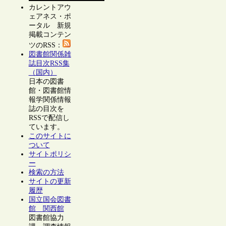
カレントアウ
ェアネス・ポ
ータル 新規
掲載コンテン
ツのRSS：
図書館関係雑
誌目次RSS集
（国内）
日本の図書
館・図書館情
報学関係情報
誌の目次を
RSSで配信し
ています。
このサイトに
ついて
サイトポリシ
ー
検索の方法
サイトの更新
履歴
国立国会図書
館 関西館
図書館協力