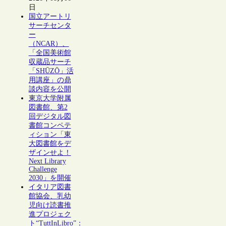
日
国立アートリ
サーチセンタ
ー
（NCAR）、
「全国美術館
収蔵品サーチ
「SHŪZŌ」活
用講座」の鼎
談内容を公開
東京大学附属
図書館、第2
回デジタル図
書館コンペテ
ィション「東
大図書館をデ
ザインせよ！
Next Library
Challenge
2030」を開催
イタリア図書
館協会、乳幼
児向け読書推
進プロジェク
ト“TuttInLibro”：