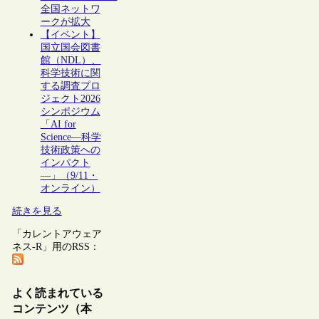
全国ネットワ
ークが拡大
【イベント】
国立国会図書
館（NDL）、
科学技術に関
する調査プロ
ジェクト2026
シンポジウム
「AI for
Science―科学
技術政策への
インパクト
―」（9/11・
オンライン）
続きを見る
「カレントアウェア
ネス-R」用のRSS：
よく読まれている
コンテンツ（本