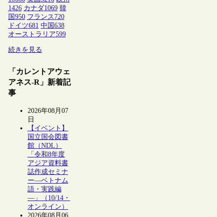
1426
カナダ
1069
韓
国
950
フランス
720
ドイツ
681
中国
638
オーストラリア
599
続きを見る
「カレントアウェ
アネス-R」新着記
事
2026年08月07
日
【イベント】
国立国会図書
館（NDL）
「令和8年度
アジア資料書
誌作成セミナ
ー―ベトナム
語・実践編
―」（10/14・
オンライン）
2026年08月06