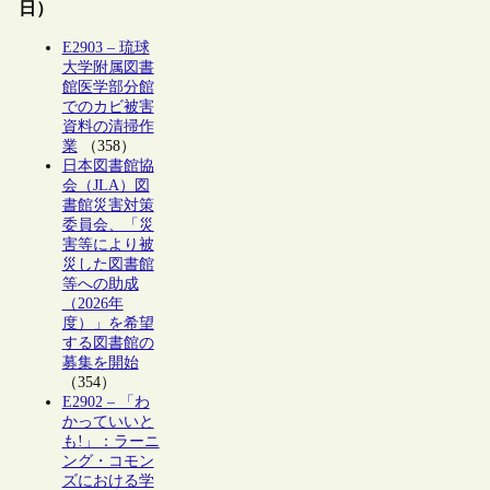
日）
E2903 – 琉球
大学附属図書
館医学部分館
でのカビ被害
資料の清掃作
業
（358）
日本図書館協
会（JLA）図
書館災害対策
委員会、「災
害等により被
災した図書館
等への助成
（2026年
度）」を希望
する図書館の
募集を開始
（354）
E2902 – 「わ
かっていいと
も!」：ラーニ
ング・コモン
ズにおける学