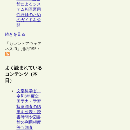
館によるシス
テム相互運用
性評価のため
のガイドを公
開
続きを見る
「カレントアウェア
ネス-R」用のRSS：
よく読まれている
コンテンツ（本
日）
文部科学省、
令和8年度全
国学力・学習
状況調査の結
果を公表：読
書時間や図書
館の利用頻度
等も調査