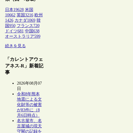
日本
19628
米国
10662
英国
3216
欧州
1426
カナダ
1069
韓
国
950
フランス
720
ドイツ
681
中国
638
オーストラリア
599
続きを見る
「カレントアウェ
アネス-R」新着記
事
2026年08月07
日
令和8年熊本
地震による文
化財等の被害
が83件に（8
月6日時点）
名古屋市、名
古屋城の現天
守閣の記録を