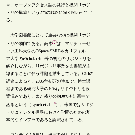
や、オープンアクセス誌の発行と機関リポジ
トリの構築という2つの戦略に深く関わってい
る。
大学図書館にとって重要なのは機関リポジ
(8)
トリの動向である。高木
は、マサチューセ
ッツ工科大学のDSpace@MITやカリフォルニ
ア大学のeScholarship等の初期のリポジトリを
紹介しながら、リポジトリ事業を図書館が主
導することに伴う課題を描出している。CNIの
調査によると、2005年初頭の時点で、博士課
程まである研究大学の40%はリポジトリを設
置済みであり、また残りの約90%も計画中で
(9)
あるという（Lynch et al.
）。米国ではリポジ
トリはデジタル世界における学問のための基
本的なインフラであると認識されている。
コンテンツ収集は、研究者がリポジトリを