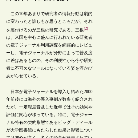
この10年あまりで研究者の情報行動は劇的
に変わったと誰しもが思うところだが、それ
(2)
を裏付けるのが三根の研究である。三根
は、米国を中心に盛んに行われている研究者
の電子ジャーナル利用調査を網羅的にレビュ
ーし、電子ジャーナルが分野によって普及度
に差はあるものの、その利便性から今や研究
者に不可欠なツールになっている姿を浮かび
あがらせている。
日本が電子ジャーナルを導入し始めた2000
年前後には海外の導入事例が数多く紹介され
たが、一定程度普及した近年ではその効果や
評価に関心が移っている。特に、電子ジャー
ナル特有の契約形態であるビッグ・ディール
が大学図書館にもたらした効果と影響につい
ては関心が高く、多くの論考が発表されてい