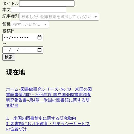
タイトル
本文
記事種別
検索したい記事種別を選択してください
館種
検索したい館種を選択してください
投稿日
～
検索
現在地
ホーム
»
図書館研究シリーズ
»
No.40 米国の図
書館事情2007－2006年度 国立国会図書館調査
研究報告書
»
第4章 米国の図書館に関する研
究動向
1. 米国の図書館史に関する研究動向
3. 図書館における教育・リテラシーサービス
の位置づけ