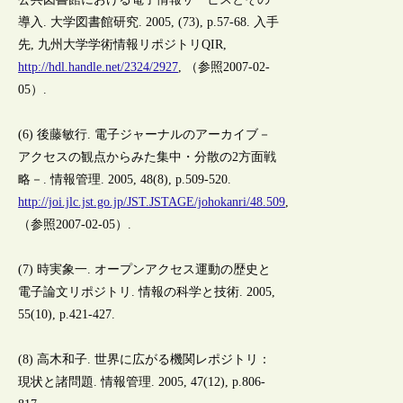
導入. 大学図書館研究. 2005, (73), p.57-68. 入手
先, 九州大学学術情報リポジトリQIR,
http://hdl.handle.net/2324/2927
, （参照2007-02-
05）.
(6) 後藤敏行. 電子ジャーナルのアーカイブ－
アクセスの観点からみた集中・分散の2方面戦
略－. 情報管理. 2005, 48(8), p.509-520.
http://joi.jlc.jst.go.jp/JST.JSTAGE/johokanri/48.509
,
（参照2007-02-05）.
(7) 時実象一. オープンアクセス運動の歴史と
電子論文リポジトリ. 情報の科学と技術. 2005,
55(10), p.421-427.
(8) 高木和子. 世界に広がる機関レポジトリ：
現状と諸問題. 情報管理. 2005, 47(12), p.806-