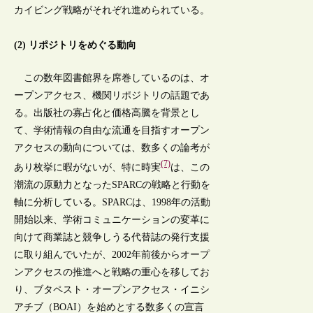
カイビング戦略がそれぞれ進められている。
(2) リポジトリをめぐる動向
この数年図書館界を席巻しているのは、オ
ープンアクセス、機関リポジトリの話題であ
る。出版社の寡占化と価格高騰を背景とし
て、学術情報の自由な流通を目指すオープン
アクセスの動向については、数多くの論考が
(7)
あり枚挙に暇がないが、特に時実
は、この
潮流の原動力となったSPARCの戦略と行動を
軸に分析している。SPARCは、1998年の活動
開始以来、学術コミュニケーションの変革に
向けて商業誌と競争しうる代替誌の発行支援
に取り組んでいたが、2002年前後からオープ
ンアクセスの推進へと戦略の重心を移してお
り、ブタペスト・オープンアクセス・イニシ
アチブ（BOAI）を始めとする数多くの宣言