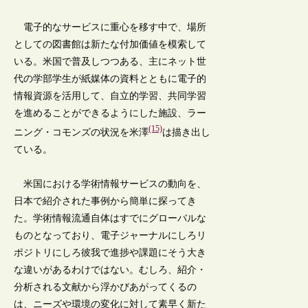
電子的なサービスに重心を移す中で、場所
としての図書館は新たな付加価値を模索して
いる。米国で普及しつつある、主にネット世
代の学部学生が紙媒体の資料とともに電子的
情報資源を活用して、自立的学習、共同学習
を進めることができるようにした施設、ラー
(15)
ニング・コモンズの状況を米澤
は描き出し
ている。
米国における学術情報サービスの動向を、
日本で紹介された事例から簡単に探ってき
た。学術情報流通自体はすでにグローバルな
ものとなっており、電子ジャーナルにしろリ
ポジトリにしろ彼我で進捗や課題にそう大き
な違いがあるわけではない。むしろ、紹介・
分析される文献から浮かびあがってくるの
は、ニーズや環境の変化に対して素早く新た