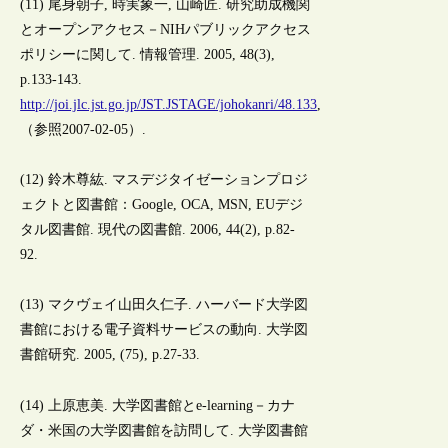
(11) 尾身朝子, 時実象一, 山崎匠. 研究助成機関
とオープンアクセス－NIHパブリックアクセス
ポリシーに関して. 情報管理. 2005, 48(3),
p.133-143.
http://joi.jlc.jst.go.jp/JST.JSTAGE/johokanri/48.133
,
（参照2007-02-05）.
(12) 鈴木尊紘. マスデジタイゼーションプロジ
ェクトと図書館：Google, OCA, MSN, EUデジ
タル図書館. 現代の図書館. 2006, 44(2), p.82-
92.
(13) マクヴェイ山田久仁子. ハーバード大学図
書館における電子資料サービスの動向. 大学図
書館研究. 2005, (75), p.27-33.
(14) 上原恵美. 大学図書館とe-learning－カナ
ダ・米国の大学図書館を訪問して. 大学図書館