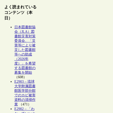
よく読まれている
コンテンツ（本
日）
日本図書館協
会（JLA）図
書館災害対策
委員会、「災
害等により被
災した図書館
等への助成
（2026年
度）」を希望
する図書館の
募集を開始
（608）
E2903 – 琉球
大学附属図書
館医学部分館
でのカビ被害
資料の清掃作
業
（471）
E2902 – 「わ