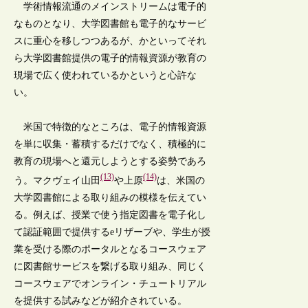
学術情報流通のメインストリームは電子的
なものとなり、大学図書館も電子的なサービ
スに重心を移しつつあるが、かといってそれ
ら大学図書館提供の電子的情報資源が教育の
現場で広く使われているかというと心許な
い。
米国で特徴的なところは、電子的情報資源
を単に収集・蓄積するだけでなく、積極的に
教育の現場へと還元しようとする姿勢であろ
(13)
(14)
う。マクヴェイ山田
や上原
は、米国の
大学図書館による取り組みの模様を伝えてい
る。例えば、授業で使う指定図書を電子化し
て認証範囲で提供するeリザーブや、学生が授
業を受ける際のポータルとなるコースウェア
に図書館サービスを繋げる取り組み、同じく
コースウェアでオンライン・チュートリアル
を提供する試みなどが紹介されている。