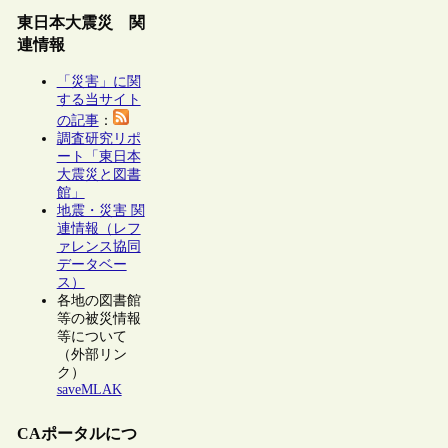
東日本大震災 関
連情報
「災害」に関
する当サイト
の記事
：
調査研究リポ
ート「東日本
大震災と図書
館」
地震・災害 関
連情報（レフ
ァレンス協同
データベー
ス）
各地の図書館
等の被災情報
等について
（外部リン
ク）
saveMLAK
CAポータルにつ