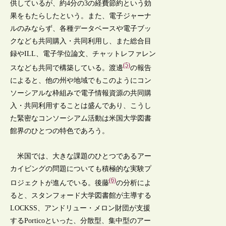
供しているが、約4分の3の経費節約という効
果をもたらしたという。また、電子ジャーナ
ルのみならず、各種データベースや電子ブッ
クなども共同購入・共同利用し、また総合目
録やILL、電子学位論文、チャットレファレン
(5)
スなども共同で構築している。渡邊
の報告
によると、他の州や地域でもこのようにコン
ソーシアルな枠組みで電子情報資源の共同購
入・共同利用することは盛んであり、こうし
た緊密なコンソーシアム活動は米国大学図書
館界のひとつの特色であろう。
米国では、大きな課題のひとつであるアー
カイビングの問題についても積極的な実験プ
(6)
ロジェクトが進んでいる。後藤
の分析によ
ると、スタンフォード大学図書館が主導する
LOCKSS、アンドリュー・メロン財団が支援
するPorticoといった、分散型、集中型のアー