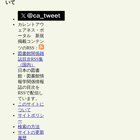
いて
カレントアウ
ェアネス・ポ
ータル 新規
掲載コンテン
ツのRSS：
図書館関係雑
誌目次RSS集
（国内）
日本の図書
館・図書館情
報学関係情報
誌の目次を
RSSで配信し
ています。
このサイトに
ついて
サイトポリシ
ー
検索の方法
サイトの更新
履歴