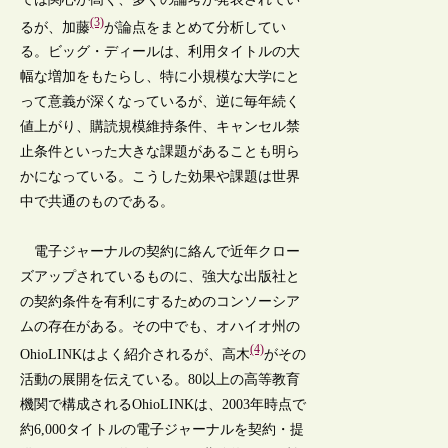
(3)
るが、加藤
が論点をまとめて分析してい
る。ビッグ・ディールは、利用タイトルの大
幅な増加をもたらし、特に小規模な大学にと
って意義が深くなっているが、逆に毎年続く
値上がり、購読規模維持条件、キャンセル禁
止条件といった大きな課題があることも明ら
かになっている。こうした効果や課題は世界
中で共通のものである。
電子ジャーナルの契約に絡んで近年クロー
ズアップされているものに、強大な出版社と
の契約条件を有利にするためのコンソーシア
ムの存在がある。その中でも、オハイオ州の
(4)
OhioLINKはよく紹介されるが、高木
がその
活動の展開を伝えている。80以上の高等教育
機関で構成されるOhioLINKは、2003年時点で
約6,000タイトルの電子ジャーナルを契約・提