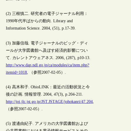
(2) 三根慎二. 研究者の電子ジャーナル利用：
1990年代半ばからの動向. Library and
Information Science. 2004, (51), p.17-39.
(3) 加藤信哉. 電子ジャーナルのビッグ・ディ
ールが大学図書館へ及ぼす経済的影響につい
て. カレントアウェアネス. 2006, (287), p10-13.
http://www.dap.ndl.go.jp/ca/modules/ca/item.php?
itemid=1018
, （参照2007-02-05）.
(4) 高木和子. OhioLINK：最近の活動状況と今
後の計画. 情報管理. 2004, 47(3), p.204-211.
http://joi.jlc.jst.go.jp/JST.JSTAGE/johokanri/47.204
,
（参照2007-02-05）.
(5) 渡邊由紀子. アメリカの大学図書館および
公共図書館における電子情報サービスとその