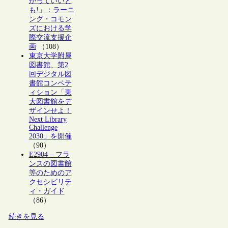
かっていいと
も!」：ラーニ
ング・コモン
ズにおける学
際交流支援企
画
（108）
東京大学附属
図書館、第2
回デジタル図
書館コンペテ
ィション「東
大図書館をデ
ザインせよ！
Next Library
Challenge
2030」を開催
（90）
E2904 – フラ
ンスの図書館
等のためのア
クセシビリテ
ィ・ガイド
（86）
続きを見る