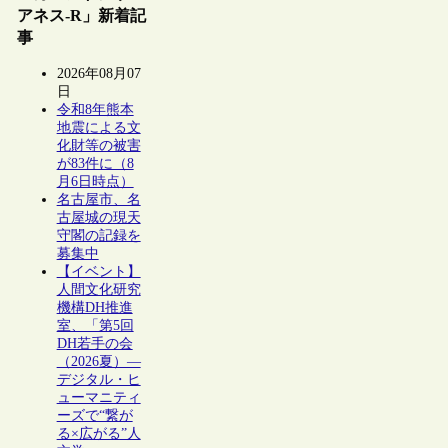
アネス-R」新着記
事
2026年08月07
日
令和8年熊本
地震による文
化財等の被害
が83件に（8
月6日時点）
名古屋市、名
古屋城の現天
守閣の記録を
募集中
【イベント】
人間文化研究
機構DH推進
室、「第5回
DH若手の会
（2026夏）―
デジタル・ヒ
ューマニティ
ーズで“繋が
る×広がる”人