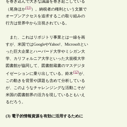
を巻き込んで大きな議論を巻き起こしている
(11)
（尾身ほか
）。納税者の権利という文脈で
オープンアクセスを追求するこの取り組みの
行方は世界中から注視されている。
また、これはリポジトリ事業とは一線を画
すが、米国ではGoogleやYahoo!、Microsoftとい
った巨大企業とハーバード大学やミシガン大
学、カリフォルニア大学といった大規模大学
図書館が協同して、図書館蔵書のマスデジタ
(12)
イゼーションに乗り出している。鈴木
が、
この動きを背景や課題も含めて分析している
が、このようなチャレンジングな活動こそが
米国の図書館界の活力を現しているともいえ
るだろう。
(3) 電子的情報資源を有効に活用するために