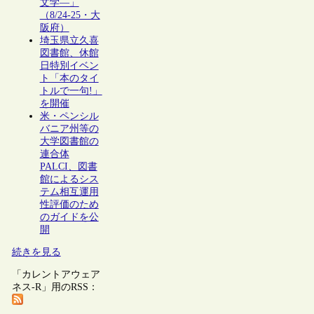
文学―」
（8/24-25・大
阪府）
埼玉県立久喜
図書館、休館
日特別イベン
ト「本のタイ
トルで一句!」
を開催
米・ペンシル
バニア州等の
大学図書館の
連合体
PALCI、図書
館によるシス
テム相互運用
性評価のため
のガイドを公
開
続きを見る
「カレントアウェア
ネス-R」用のRSS：