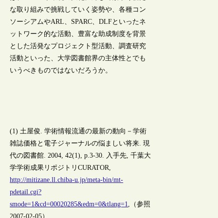
な取り組みで挑戦していく姿勢や、各種コン
ソーシアムやARL、SPARC、DLFといったネ
ットワーク的な活動、豊富な助成制度を背景
とした活発なプロジェクト型活動、調査研究
活動といった、大学図書館界の主体性とでも
いうべきものではないだろうか。
(1) 土屋俊. 学術情報流通の最新の動向－学術
雑誌価格と電子ジャーナルの悩ましい将来. 現
代の図書館. 2004, 42(1), p.3-30. 入手先, 千葉大
学学術成果リポジトリCURATOR,
http://mitizane.ll.chiba-u.jp/meta-bin/mt-
pdetail.cgi?
smode=1&cd=00020285&edm=0&tlang=1
,（参照
2007-02-05）.