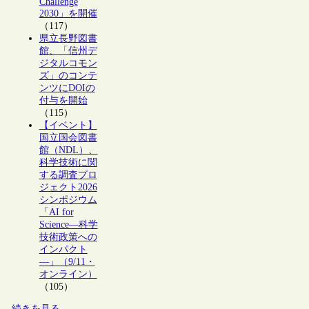
Challenge
2030」を開催
（117）
県立長野図書
館、「信州デ
ジタルコモン
ズ」のコンテ
ンツにDOIの
付与を開始
（115）
【イベント】
国立国会図書
館（NDL）、
科学技術に関
する調査プロ
ジェクト2026
シンポジウム
「AI for
Science―科学
技術政策への
インパクト
―」（9/11・
オンライン）
（105）
続きを見る