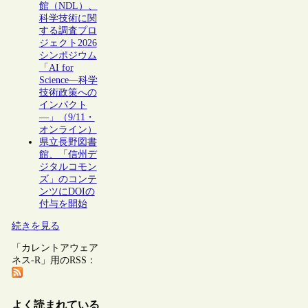
館（NDL）、
科学技術に関
する調査プロ
ジェクト2026
シンポジウム
「AI for
Science―科学
技術政策への
インパクト
―」（9/11・
オンライン）
県立長野図書
館、「信州デ
ジタルコモン
ズ」のコンテ
ンツにDOIの
付与を開始
続きを見る
「カレントアウェア
ネス-R」用のRSS：
よく読まれている