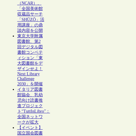
（NCAR）、
「全国美術館
収蔵品サーチ
「SHŪZŌ」活
用講座」の鼎
談内容を公開
東京大学附属
図書館、第2
回デジタル図
書館コンペテ
ィション「東
大図書館をデ
ザインせよ！
Next Library
Challenge
2030」を開催
イタリア図書
館協会、乳幼
児向け読書推
進プロジェク
ト“TuttInLibro”：
全国ネットワ
ークが拡大
【イベント】
国立国会図書