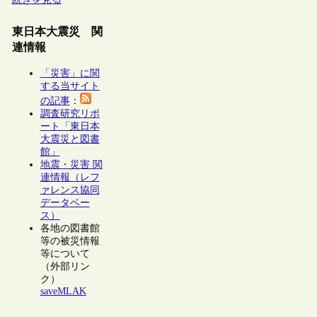
東日本大震災 関
連情報
「災害」に関
する当サイト
の記事
：
調査研究リポ
ート「東日本
大震災と図書
館」
地震・災害 関
連情報（レフ
ァレンス協同
データベー
ス）
各地の図書館
等の被災情報
等について
（外部リン
ク）
saveMLAK