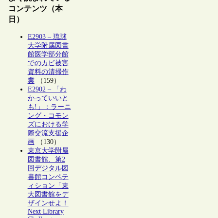
コンテンツ（本
日）
E2903 – 琉球
大学附属図書
館医学部分館
でのカビ被害
資料の清掃作
業
（159）
E2902 – 「わ
かっていいと
も!」：ラーニ
ング・コモン
ズにおける学
際交流支援企
画
（130）
東京大学附属
図書館、第2
回デジタル図
書館コンペテ
ィション「東
大図書館をデ
ザインせよ！
Next Library