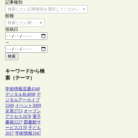
記事種別
検索したい記事種別を選択してください
館種
検索したい館種を選択してください
投稿日
～
検索
キーワードから検
索（テーマ）
学術情報流通
4348
デジタル化
4098
デ
ジタルアーカイブ
3349
イベント
3009
災害
2753
オープン
アクセス
2678
電子
書籍
2227
図書館サ
ービス
2178
子ども
2017
学術情報
1947