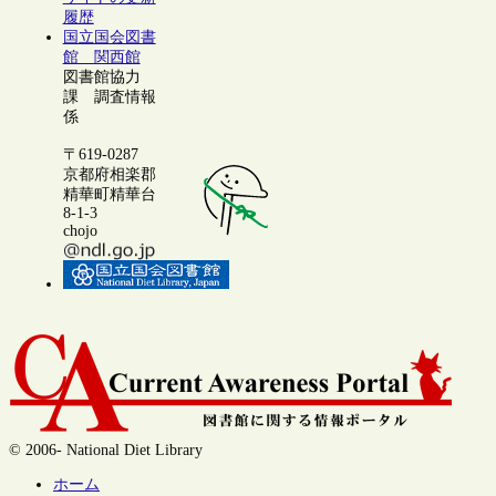
履歴
国立国会図書
館 関西館
図書館協力
課 調査情報
係
〒619-0287
京都府相楽郡
精華町精華台
8-1-3
chojo
© 2006- National Diet Library
ホーム