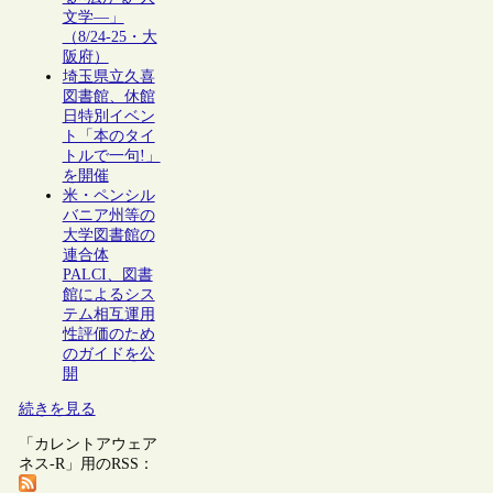
文学―」
（8/24-25・大
阪府）
埼玉県立久喜
図書館、休館
日特別イベン
ト「本のタイ
トルで一句!」
を開催
米・ペンシル
バニア州等の
大学図書館の
連合体
PALCI、図書
館によるシス
テム相互運用
性評価のため
のガイドを公
開
続きを見る
「カレントアウェア
ネス-R」用のRSS：