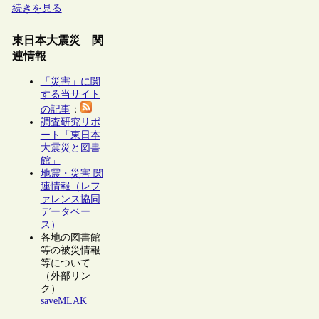
続きを見る
東日本大震災 関
連情報
「災害」に関
する当サイト
の記事
：
調査研究リポ
ート「東日本
大震災と図書
館」
地震・災害 関
連情報（レフ
ァレンス協同
データベー
ス）
各地の図書館
等の被災情報
等について
（外部リン
ク）
saveMLAK