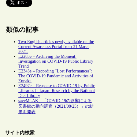
類似の記事
Two English articles newly available on the
Current Awareness Portal from 31 March,
2021.
E2283e – Archiving the Moment:
Investigation on COVID-19 Public Library
Trend
E2343e – Recording “Lost Performances”:
The COVID-19 Pandemic and Activities of
Enpaku
E2497e – Response to COVID-19 by Public
Libraries in Japan: Research by the National
Diet Library
saveMLAK、「COVID-19の影響による
図書館の動向調査（2021/08/25）」の結
果を発表
サイト内検索