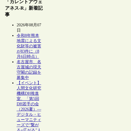
「カレントアウェ
アネス-R」新着記
事
2026年08月07
日
令和8年熊本
地震による文
化財等の被害
が83件に（8
月6日時点）
名古屋市、名
古屋城の現天
守閣の記録を
募集中
【イベント】
人間文化研究
機構DH推進
室、「第5回
DH若手の会
（2026夏）―
デジタル・ヒ
ューマニティ
ーズで“繋が
る×広がる”人