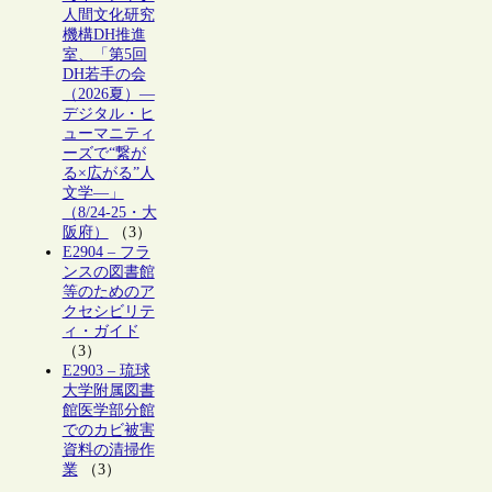
人間文化研究
機構DH推進
室、「第5回
DH若手の会
（2026夏）―
デジタル・ヒ
ューマニティ
ーズで“繋が
る×広がる”人
文学―」
（8/24-25・大
阪府）
（3）
E2904 – フラ
ンスの図書館
等のためのア
クセシビリテ
ィ・ガイド
（3）
E2903 – 琉球
大学附属図書
館医学部分館
でのカビ被害
資料の清掃作
業
（3）