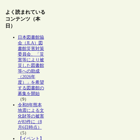
よく読まれている
コンテンツ（本
日）
日本図書館協
会（JLA）図
書館災害対策
委員会、「災
害等により被
災した図書館
等への助成
（2026年
度）」を希望
する図書館の
募集を開始
（9）
令和8年熊本
地震による文
化財等の被害
が83件に（8
月6日時点）
（5）
【イベント】