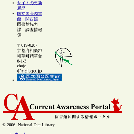
サイトの更新
履歴
国立国会図書
館 関西館
図書館協力
課 調査情報
係
〒619-0287
京都府相楽郡
精華町精華台
8-1-3
chojo
© 2006- National Diet Library