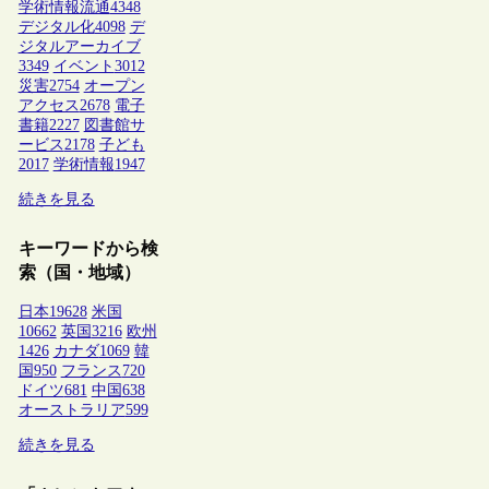
学術情報流通
4348
デジタル化
4098
デ
ジタルアーカイブ
3349
イベント
3012
災害
2754
オープン
アクセス
2678
電子
書籍
2227
図書館サ
ービス
2178
子ども
2017
学術情報
1947
続きを見る
キーワードから検
索（国・地域）
日本
19628
米国
10662
英国
3216
欧州
1426
カナダ
1069
韓
国
950
フランス
720
ドイツ
681
中国
638
オーストラリア
599
続きを見る