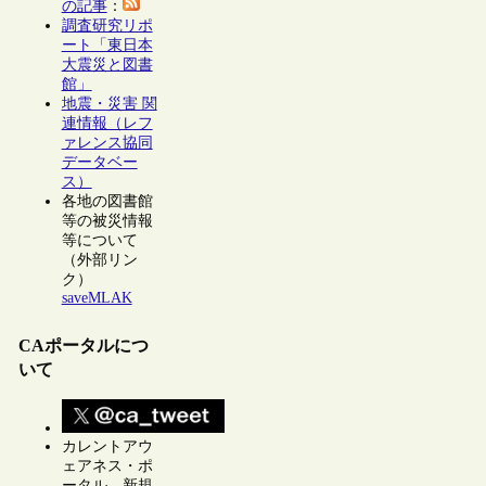
の記事
：
調査研究リポ
ート「東日本
大震災と図書
館」
地震・災害 関
連情報（レフ
ァレンス協同
データベー
ス）
各地の図書館
等の被災情報
等について
（外部リン
ク）
saveMLAK
CAポータルにつ
いて
カレントアウ
ェアネス・ポ
ータル 新規