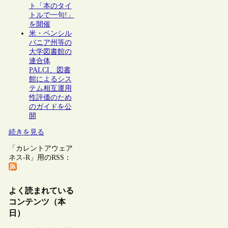
ト「本のタイ
トルで一句!」
を開催
米・ペンシル
バニア州等の
大学図書館の
連合体
PALCI、図書
館によるシス
テム相互運用
性評価のため
のガイドを公
開
続きを見る
「カレントアウェア
ネス-R」用のRSS：
よく読まれている
コンテンツ（本
日）