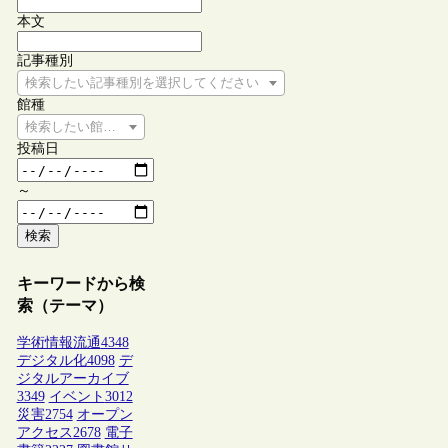
本文
記事種別
検索したい記事種別を選択してください
館種
検索したい館種を選択してください
投稿日
～
検索
キーワードから検
索（テーマ）
学術情報流通
4348
デジタル化
4098
デ
ジタルアーカイブ
3349
イベント
3012
災害
2754
オープン
アクセス
2678
電子