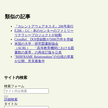
類似の記事
『カレントアウェアネス-E』206号発行
E206 – LC・本のセンターのファミリー
リテラシープロジェクトが始動
CrossRef、DOI登録数が5000万件を突破
米国の大学・研究図書館協会
（ACRL）、「高等教育機関における図
書館の基準」の再改訂版を公表
“BIBFRAME Relationships”の仕様の草案
が公開、意見募集中
サイト内検索
検索フォーム
詳細検索
タイトル