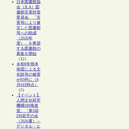
日本図書館協
会（JLA）図
書館災害対策
委員会、「災
害等により被
災した図書館
等への助成
（2026年
度）」を希望
する図書館の
募集を開始
（12）
令和8年熊本
地震による文
化財等の被害
が83件に（8
月6日時点）
（5）
【イベント】
人間文化研究
機構DH推進
室、「第5回
DH若手の会
（2026夏）―
デジタル・ヒ