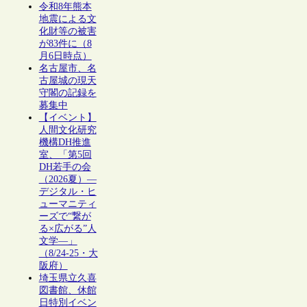
令和8年熊本
地震による文
化財等の被害
が83件に（8
月6日時点）
名古屋市、名
古屋城の現天
守閣の記録を
募集中
【イベント】
人間文化研究
機構DH推進
室、「第5回
DH若手の会
（2026夏）―
デジタル・ヒ
ューマニティ
ーズで“繋が
る×広がる”人
文学―」
（8/24-25・大
阪府）
埼玉県立久喜
図書館、休館
日特別イベン