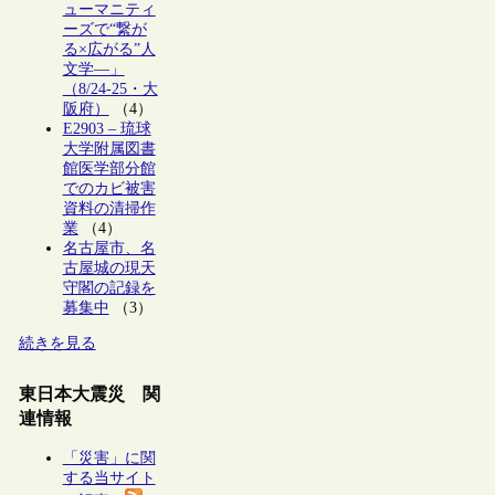
ューマニティ
ーズで“繋が
る×広がる”人
文学―」
（8/24-25・大
阪府）
（4）
E2903 – 琉球
大学附属図書
館医学部分館
でのカビ被害
資料の清掃作
業
（4）
名古屋市、名
古屋城の現天
守閣の記録を
募集中
（3）
続きを見る
東日本大震災 関
連情報
「災害」に関
する当サイト