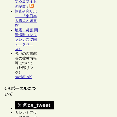
する当サイト
の記事
：
調査研究リポ
ート「東日本
大震災と図書
館」
地震・災害 関
連情報（レフ
ァレンス協同
データベー
ス）
各地の図書館
等の被災情報
等について
（外部リン
ク）
saveMLAK
CAポータルにつ
いて
カレントアウ