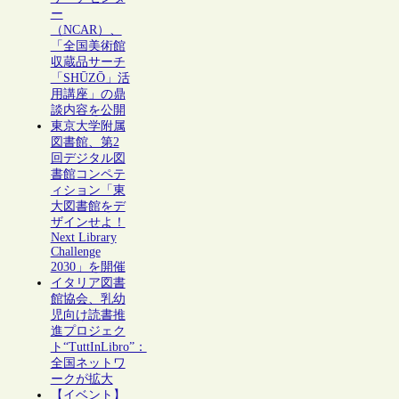
ー
（NCAR）、
「全国美術館
収蔵品サーチ
「SHŪZŌ」活
用講座」の鼎
談内容を公開
東京大学附属
図書館、第2
回デジタル図
書館コンペテ
ィション「東
大図書館をデ
ザインせよ！
Next Library
Challenge
2030」を開催
イタリア図書
館協会、乳幼
児向け読書推
進プロジェク
ト“TuttInLibro”：
全国ネットワ
ークが拡大
【イベント】