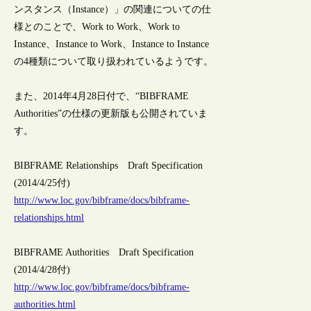
ンスタンス（Instance）」の関連についての仕
様とのことで、Work to Work、Work to
Instance、Instance to Work、Instance to Instance
の4種類について取り扱われているようです。
また、2014年4月28日付で、“BIBFRAME
Authorities”の仕様の更新版も公開されていま
す。
BIBFRAME Relationships Draft Specification
(2014/4/25付)
http://www.loc.gov/bibframe/docs/bibframe-
relationships.html
BIBFRAME Authorities Draft Specification
(2014/4/28付)
http://www.loc.gov/bibframe/docs/bibframe-
authorities.html