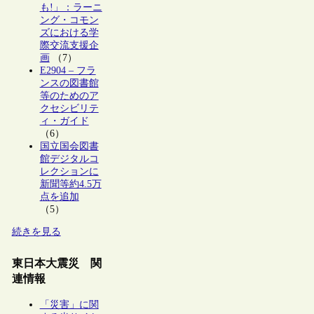
も!」：ラーニ
ング・コモン
ズにおける学
際交流支援企
画
（7）
E2904 – フラ
ンスの図書館
等のためのア
クセシビリテ
ィ・ガイド
（6）
国立国会図書
館デジタルコ
レクションに
新聞等約4.5万
点を追加
（5）
続きを見る
東日本大震災 関
連情報
「災害」に関