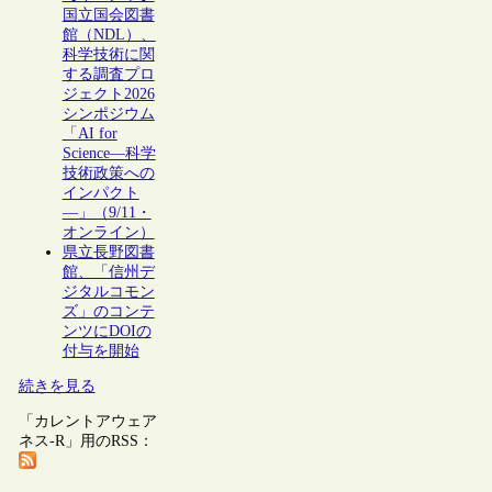
国立国会図書
館（NDL）、
科学技術に関
する調査プロ
ジェクト2026
シンポジウム
「AI for
Science―科学
技術政策への
インパクト
―」（9/11・
オンライン）
県立長野図書
館、「信州デ
ジタルコモン
ズ」のコンテ
ンツにDOIの
付与を開始
続きを見る
「カレントアウェア
ネス-R」用のRSS：