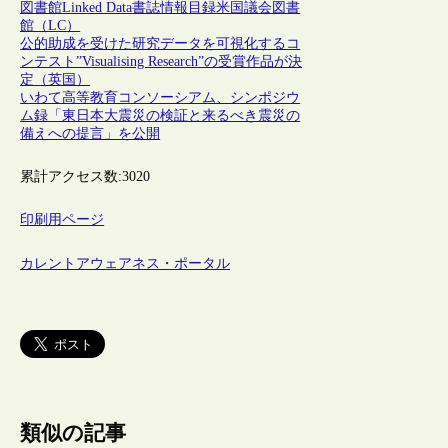
図書館
Linked Data
書誌情報
目録
米国議会図書
館（LC）
公的助成を受けた研究データを可視化するコ
ンテスト”Visualising Research”の受賞作品が決
定（英国）
いわて高等教育コンソーシアム、シンポジウ
ム録「東日本大震災の検証と来るべき震災の
備えへの提言」を公開
累計アクセス数:
3020
印刷用ページ
カレントアウェアネス・ポータル
類似の記事