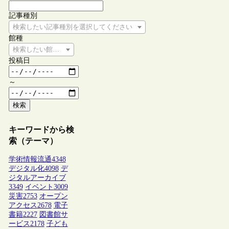
記事種別
検索したい記事種別を選択してください
館種
検索したい館種を選択してください
投稿日
～
検索
キーワードから検
索（テーマ）
学術情報流通
4348
デジタル化
4098
デ
ジタルアーカイブ
3349
イベント
3009
災害
2753
オープン
アクセス
2678
電子
書籍
2227
図書館サ
ービス
2178
子ども