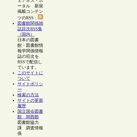
ェアネス・ポ
ータル 新規
掲載コンテン
ツのRSS：
図書館関係雑
誌目次RSS集
（国内）
日本の図書
館・図書館情
報学関係情報
誌の目次を
RSSで配信し
ています。
このサイトに
ついて
サイトポリシ
ー
検索の方法
サイトの更新
履歴
国立国会図書
館 関西館
図書館協力
課 調査情報
係