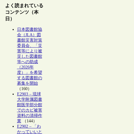
よく読まれている
コンテンツ（本
日）
日本図書館協
会（JLA）図
書館災害対策
委員会、「災
害等により被
災した図書館
等への助成
（2026年
度）」を希望
する図書館の
募集を開始
（160）
E2903 – 琉球
大学附属図書
館医学部分館
でのカビ被害
資料の清掃作
業
（144）
E2902 – 「わ
かっていいと