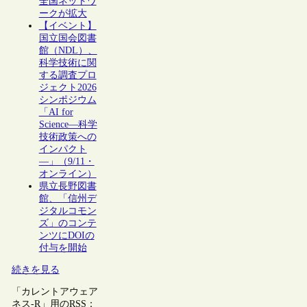
全国ネットワ
ークが拡大
【イベント】
国立国会図書
館（NDL）、
科学技術に関
する調査プロ
ジェクト2026
シンポジウム
「AI for
Science―科学
技術政策への
インパクト
―」（9/11・
オンライン）
県立長野図書
館、「信州デ
ジタルコモン
ズ」のコンテ
ンツにDOIの
付与を開始
続きを見る
「カレントアウェア
ネス-R」用のRSS：