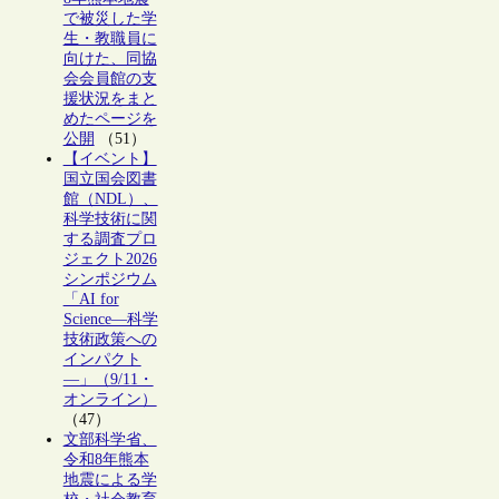
で被災した学
生・教職員に
向けた、同協
会会員館の支
援状況をまと
めたページを
公開
（51）
【イベント】
国立国会図書
館（NDL）、
科学技術に関
する調査プロ
ジェクト2026
シンポジウム
「AI for
Science―科学
技術政策への
インパクト
―」（9/11・
オンライン）
（47）
文部科学省、
令和8年熊本
地震による学