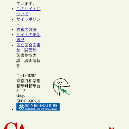
ています。
このサイトに
ついて
サイトポリシ
ー
検索の方法
サイトの更新
履歴
国立国会図書
館 関西館
図書館協力
課 調査情報
係
〒619-0287
京都府相楽郡
精華町精華台
8-1-3
chojo