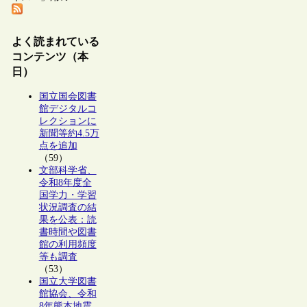
よく読まれている
コンテンツ（本
日）
国立国会図書
館デジタルコ
レクションに
新聞等約4.5万
点を追加
（59）
文部科学省、
令和8年度全
国学力・学習
状況調査の結
果を公表：読
書時間や図書
館の利用頻度
等も調査
（53）
国立大学図書
館協会、令和
8年熊本地震