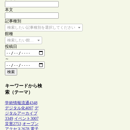
本文
記事種別
検索したい記事種別を選択してください
館種
検索したい館種を選択してください
投稿日
～
検索
キーワードから検
索（テーマ）
学術情報流通
4348
デジタル化
4097
デ
ジタルアーカイブ
3349
イベント
3007
災害
2753
オープン
アクセス
2678
電子