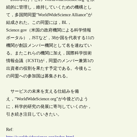
続的に管理し，維持していくための機構とし
て，多国間同盟“WorldWideScience Alliance”が
結成された。この同盟には，BL，
Science.gov（米国の政府機関による科学情報
ポータル），JSTなど，38か国を代表する11の
機関が創設メンバー機関として名を連ねてい
る。またこれらの機関に加え，国際科学技術
情報会議（ICSTI)が，同盟のメンバー兼第1の
出資者の役割を果たす予定である。今後もこ
の同盟への参加国は募集される。
サービスの未来を支える仕組みを備
え，“WorldWideScience.org”が今後どのよう
に，科学的研究の発展に寄与していくのか，
引き続き注目していきたい。
Ref: