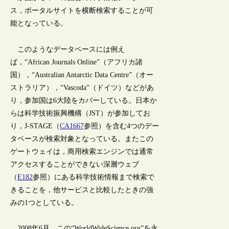
ス，ポータルサイトを横断検索することが可
能となっている。
このようなデータベースには例え
ば，“African Journals Online”（アフリカ諸
国），“Australian Antarctic Data Centre”（オー
ストラリア），“Vascoda”（ドイツ）などがあ
り，参加国は6大陸をカバーしている。日本か
らは科学技術振興機構（JST）が参加してお
り，J-STAGE（
CA1667
参照）を含む4つのデー
タベースが検索対象となっている。またこの
ゲートウェイは，商用検索エンジンでは通常
アクセスすることができない深層ウェブ
（
E182
参照）にある科学技術情報まで検索で
きることを，他サービスと比較したときの強
みの1つとしている。
2008年6月，この“WorldWideScience.org”を永