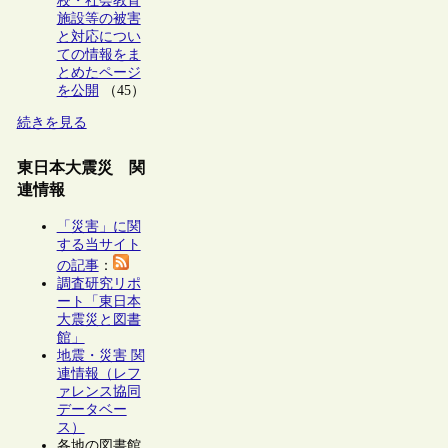
校・社会教育
施設等の被害
と対応につい
ての情報をま
とめたページ
を公開
（45）
続きを見る
東日本大震災 関
連情報
「災害」に関
する当サイト
の記事
：
調査研究リポ
ート「東日本
大震災と図書
館」
地震・災害 関
連情報（レフ
ァレンス協同
データベー
ス）
各地の図書館