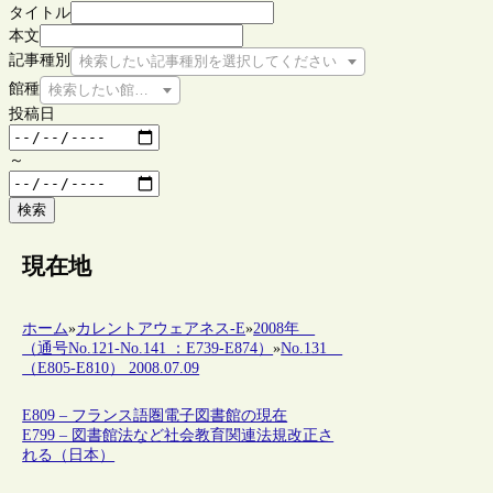
タイトル
本文
記事種別
検索したい記事種別を選択してください
館種
検索したい館種を選択してください
投稿日
～
検索
現在地
ホーム
»
カレントアウェアネス-E
»
2008年
（通号No.121-No.141 ：E739-E874）
»
No.131
（E805-E810） 2008.07.09
E809 – フランス語圏電子図書館の現在
E799 – 図書館法など社会教育関連法規改正さ
れる（日本）