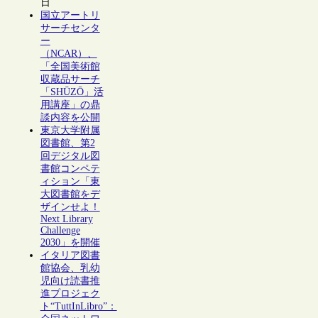
日
国立アートリ
サーチセンタ
ー
（NCAR）、
「全国美術館
収蔵品サーチ
「SHŪZŌ」活
用講座」の鼎
談内容を公開
東京大学附属
図書館、第2
回デジタル図
書館コンペテ
ィション「東
大図書館をデ
ザインせよ！
Next Library
Challenge
2030」を開催
イタリア図書
館協会、乳幼
児向け読書推
進プロジェク
ト“TuttInLibro”：