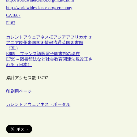
http://worldwidescience.org/index.html
http://worldwidescience.org/ceremony
CA1667
E182
カレントアウェアネス-E
アジア
アフリカ
オセ
アニア
欧州
米国
学術情報流通
英国図書館
（BL）
E809 – フランス語圏電子図書館の現在
E799 – 図書館法など社会教育関連法規改正さ
れる（日本）
累計アクセス数:
13797
印刷用ページ
カレントアウェアネス・ポータル