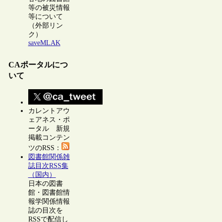
等の被災情報
等について
（外部リン
ク）
saveMLAK
CAポータルにつ
いて
カレントアウ
ェアネス・ポ
ータル 新規
掲載コンテン
ツのRSS：
図書館関係雑
誌目次RSS集
（国内）
日本の図書
館・図書館情
報学関係情報
誌の目次を
RSSで配信し