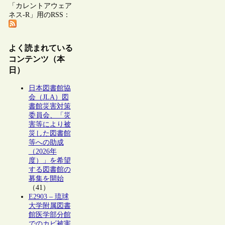
「カレントアウェア
ネス-R」用のRSS：
よく読まれている
コンテンツ（本
日）
日本図書館協
会（JLA）図
書館災害対策
委員会、「災
害等により被
災した図書館
等への助成
（2026年
度）」を希望
する図書館の
募集を開始
（41）
E2903 – 琉球
大学附属図書
館医学部分館
でのカビ被害