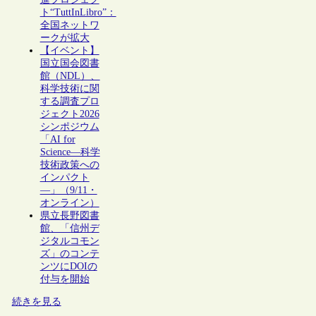
ト“TuttInLibro”：
全国ネットワ
ークが拡大
【イベント】
国立国会図書
館（NDL）、
科学技術に関
する調査プロ
ジェクト2026
シンポジウム
「AI for
Science―科学
技術政策への
インパクト
―」（9/11・
オンライン）
県立長野図書
館、「信州デ
ジタルコモン
ズ」のコンテ
ンツにDOIの
付与を開始
続きを見る