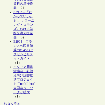
資料の清掃作
業
（21）
E2902 – 「わ
かっていいと
も!」：ラーニ
ング・コモン
ズにおける学
際交流支援企
画
（3）
E2904 – フラ
ンスの図書館
等のためのア
クセシビリテ
ィ・ガイド
（1）
イタリア図書
館協会、乳幼
児向け読書推
進プロジェク
ト“TuttInLibro”：
全国ネットワ
ークが拡大
（1）
続きを見る