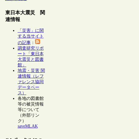
東日本大震災 関
連情報
「災害」に関
する当サイト
の記事
：
調査研究リポ
ート「東日本
大震災と図書
館」
地震・災害 関
連情報（レフ
ァレンス協同
データベー
ス）
各地の図書館
等の被災情報
等について
（外部リン
ク）
saveMLAK