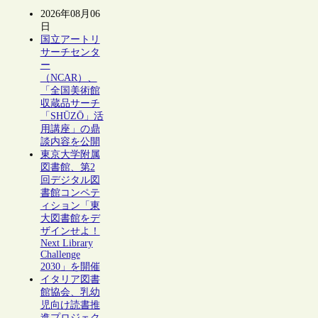
2026年08月06
日
国立アートリ
サーチセンタ
ー
（NCAR）、
「全国美術館
収蔵品サーチ
「SHŪZŌ」活
用講座」の鼎
談内容を公開
東京大学附属
図書館、第2
回デジタル図
書館コンペテ
ィション「東
大図書館をデ
ザインせよ！
Next Library
Challenge
2030」を開催
イタリア図書
館協会、乳幼
児向け読書推
進プロジェク