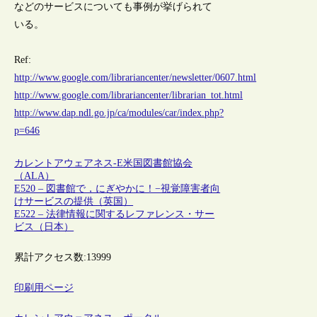
などのサービスについても事例が挙げられて
いる。
Ref:
http://www.google.com/librariancenter/newsletter/0607.html
http://www.google.com/librariancenter/librarian_tot.html
http://www.dap.ndl.go.jp/ca/modules/car/index.php?
p=646
カレントアウェアネス-E
米国図書館協会
（ALA）
E520 – 図書館で，にぎやかに！−視覚障害者向
けサービスの提供（英国）
E522 – 法律情報に関するレファレンス・サー
ビス（日本）
累計アクセス数:
13999
印刷用ページ