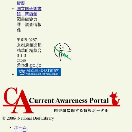
履歴
国立国会図書
館 関西館
図書館協力
課 調査情報
係
〒619-0287
京都府相楽郡
精華町精華台
8-1-3
chojo
© 2006- National Diet Library
ホーム