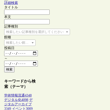
詳細検索
タイトル
本文
記事種別
検索したい記事種別を選択してください
館種
検索したい館種を選択してください
投稿日
～
検索
キーワードから検
索（テーマ）
学術情報流通
4348
デジタル化
4098
デ
ジタルアーカイブ
3349
イベント
3009