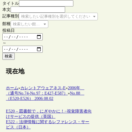
タイトル
本文
記事種別
検索したい記事種別を選択してください
館種
検索したい館種を選択してください
投稿日
～
検索
現在地
ホーム
»
カレントアウェアネス-E
»
2006年
（通号No.74-No.97：E427-E587）
»
No.88
（E520-E526） 2006.08.02
E520 – 図書館で，にぎやかに！−視覚障害者向
けサービスの提供（英国）
E522 – 法律情報に関するレファレンス・サー
ビス（日本）