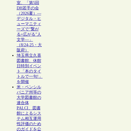
室、「第5回
DH若手の会
（2026夏）―
デジタル・ヒ
ューマニティ
ーズで“繋が
る×広がる”人
文学―」
（8/24-25・大
阪府）
埼玉県立久喜
図書館、休館
日特別イベン
ト「本のタイ
トルで一句!」
を開催
米・ペンシル
バニア州等の
大学図書館の
連合体
PALCI、図書
館によるシス
テム相互運用
性評価のため
のガイドを公