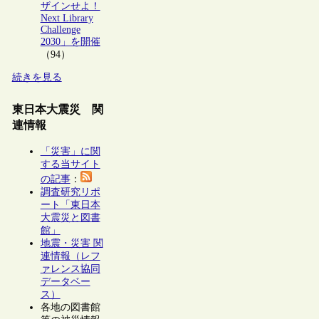
ザインせよ！
Next Library
Challenge
2030」を開催
（94）
続きを見る
東日本大震災 関
連情報
「災害」に関
する当サイト
の記事
：
調査研究リポ
ート「東日本
大震災と図書
館」
地震・災害 関
連情報（レフ
ァレンス協同
データベー
ス）
各地の図書館