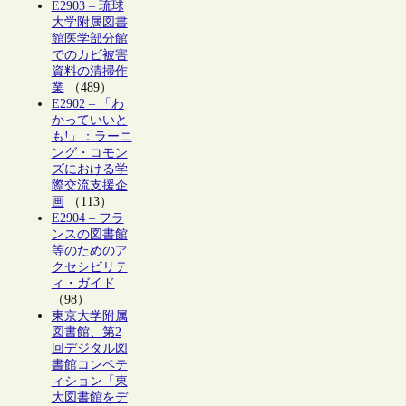
E2903 – 琉球
大学附属図書
館医学部分館
でのカビ被害
資料の清掃作
業
（489）
E2902 – 「わ
かっていいと
も!」：ラーニ
ング・コモン
ズにおける学
際交流支援企
画
（113）
E2904 – フラ
ンスの図書館
等のためのア
クセシビリテ
ィ・ガイド
（98）
東京大学附属
図書館、第2
回デジタル図
書館コンペテ
ィション「東
大図書館をデ