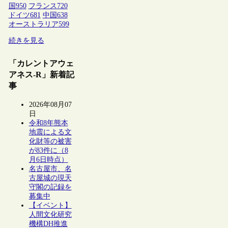
国
950
フランス
720
ドイツ
681
中国
638
オーストラリア
599
続きを見る
「カレントアウェ
アネス-R」新着記
事
2026年08月07
日
令和8年熊本
地震による文
化財等の被害
が83件に（8
月6日時点）
名古屋市、名
古屋城の現天
守閣の記録を
募集中
【イベント】
人間文化研究
機構DH推進