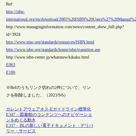
Ref:
http://isbn-
international.org/en/download/2005%20ISBN%20Users%27%20Manual%20
http://www.managinginformation.com/news/content_show_full.php?
id=3924
http://www.niso.org/standards/resources/ISBN.html
http://www.isbn.org/standards/home/isbn/transition.asp
http://www.isbn-center.jp/whatsnew/kikaku.html
E063
E180
※Refのうちリンク切れの2件について、リン
クを削除しました。（2023/9/6）
カレントアウェアネス-E
ガイドライン
標準化
E347 – 図書館のコンテンツへのナビゲーショ
ンをめぐる動き
E337 – BLの新しい電子ドキュメント・デリバ
リー・サービス