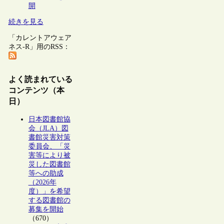
開
続きを見る
「カレントアウェア
ネス-R」用のRSS：
よく読まれている
コンテンツ（本
日）
日本図書館協
会（JLA）図
書館災害対策
委員会、「災
害等により被
災した図書館
等への助成
（2026年
度）」を希望
する図書館の
募集を開始
（670）