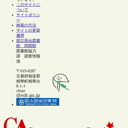
このサイトに
ついて
サイトポリシ
ー
検索の方法
サイトの更新
履歴
国立国会図書
館 関西館
図書館協力
課 調査情報
係
〒619-0287
京都府相楽郡
精華町精華台
8-1-3
chojo