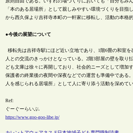
原則自由である。いずれの場づくりにおいても「自分もみ
「本のある居場所」として親しみやすい環境づくりを目指し
から西久保より吉祥寺本町の一軒家に移転し、活動の本格
●今後の展望について
移転先は吉祥寺駅にほど近い立地であり、1階6畳の和室を
人との交流のきっかけとなっている。2階3部屋の壁を取り
ども文庫は徐々に再開しており、社会的ニーズとして増加
保護者の終業後の夜間や深夜などでの運営も準備中である
人を感じられる居場所」として人に寄り添う活動を深めて
Ref:
ぐーぐーらいぶ.
https://www.goo-goo-libe.jp/
カレントアウェアネス-E
日本
地域
子ども
専門職制
読書