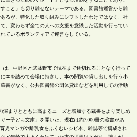
指すこと」も切り離せないテーマである。図書館運営から離
であるが、特化した取り組みにシフトしたわけではなく、社
して、変わらず全ての人への支援を意識した活動を行ってい
入れているボランティアで運営をしている。
だ）は、中野区と武蔵野市で現在まで途切れることなく行って
ーに本を詰めて会場に持参し、本の閲覧や貸し出しを行う小
は蔵書がなく、公共図書館の団体貸出などを利用しての活動
の深まりとともに高まるニーズと増加する蔵書をより楽しめ
ぐー子ども文庫」を開いた。現在は約7,000冊の蔵書があ
けの育児マンガや離乳食をふくむレシピ本、雑誌等で構成され
用など年齢で大きくわけていた本の垣根は下がり、誰もが