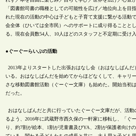
「図書館司書の職種としての可能性を広げ／地位向上を目
れた現在の活動の中心は子どもと子育て支援に繋がる活動
会全体（ひいては全市民）へのサポートに成り得ることと
る。現在会員数54人、10人ほどのスタッフと不定期に受け
●ぐーぐーらいぶの活動
2013年よりスタートした出張おはなし会（おはなしぱん
いる。おはなしぱんだを始めてからほどなくして、キャリ
さな移動図書館活動（ぐーぐー文庫）も始めた。開始当初
だった。
おはなしぱんだと共に行っていたぐーぐー文庫だが、活動
るよう、2016年に武蔵野市西久保の一軒家に移転し、「ぐー
り、約7割が絵本、1割が児童書及びYA、2割が保護者向
ている。関わる子どもたちの成長と共に、大人用と子ども