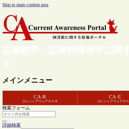
Skip to main content area
図書館界、図書館情報学に関
す。
メインメニュー
CA-R
CA-E
カレントアウェアネス-R
カレントアウェアネス
検索フォーム
詳細検索