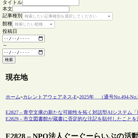
タイトル
本文
記事種別
検索したい記事種別を選択してください
館種
検索したい館種を選択してください
投稿日
～
検索
現在地
ホーム
»
カレントアウェアネス-E
»
2025年 （通号No.494-No.5
E2827 – 青空文庫の新たな可能性を拓く対話型AIシステム「Human
E2829 – 市立図書館が蔵書に否定的な注記を貼付したこ
E2828 – NPO法人ぐーぐーらいぶ