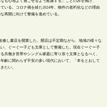
んなも心地よく過ごせるよう配慮する」ことのみを掲げ、
ている。コロナ禍を経た2024年、物件の老朽化などの理由
的な再開に向けて整備を進めている。
改修し書店を開業した。開店は不定期ながら、地域の様々な
払い、ぐーぐー子ども文庫として整備した。現在ぐーぐー子
する共働き世帯やシングル家庭に寄り添う文庫となるべく、
。年齢に関わらず不安の多い現代において、「本をとおして
いきたい。