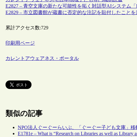
E2827 – 青空文庫の新たな可能性を拓く対話型AIシステム「Human
E2829 – 市立図書館が蔵書に否定的な注記を貼付したこ
累計アクセス数:
729
印刷用ページ
カレントアウェアネス・ポータル
類似の記事
NPO法人ぐーぐーらいぶ、「ぐーぐー子ども文庫」
E1781e – What is “Research on Libraries as well as Library 