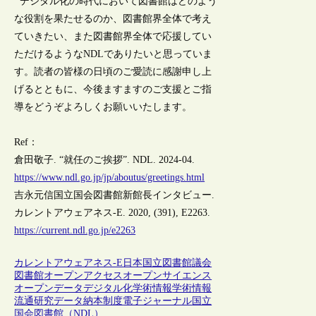
デジタル化の時代において図書館はどのよう
な役割を果たせるのか、図書館界全体で考え
ていきたい、また図書館界全体で応援してい
ただけるようなNDLでありたいと思っていま
す。読者の皆様の日頃のご愛読に感謝申し上
げるとともに、今後ますますのご支援とご指
導をどうぞよろしくお願いいたします。
Ref：
倉田敬子. “就任のご挨拶”. NDL. 2024-04.
https://www.ndl.go.jp/jp/aboutus/greetings.html
吉永元信国立国会図書館新館長インタビュー.
カレントアウェアネス-E. 2020, (391), E2263.
https://current.ndl.go.jp/e2263
カレントアウェアネス-E
日本
国立図書館
議会
図書館
オープンアクセス
オープンサイエンス
オープンデータ
デジタル化
学術情報
学術情報
流通
研究データ
納本制度
電子ジャーナル
国立
国会図書館（NDL）