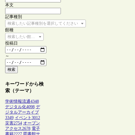
本文
記事種別
検索したい記事種別を選択してください
館種
検索したい館種を選択してください
投稿日
～
検索
キーワードから検
索（テーマ）
学術情報流通
4348
デジタル化
4098
デ
ジタルアーカイブ
3349
イベント
3012
災害
2754
オープン
アクセス
2678
電子
書籍
2227
図書館サ