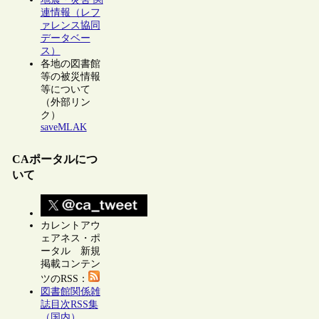
連情報（レフ
ァレンス協同
データベー
ス）
各地の図書館
等の被災情報
等について
（外部リン
ク）
saveMLAK
CAポータルにつ
いて
カレントアウ
ェアネス・ポ
ータル 新規
掲載コンテン
ツのRSS：
図書館関係雑
誌目次RSS集
（国内）