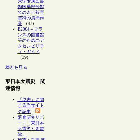
大学附属図書
館医学部分館
でのカビ被害
資料の清掃作
業
（43）
E2904 – フラ
ンスの図書館
等のためのア
クセシビリテ
ィ・ガイド
（39）
続きを見る
東日本大震災 関
連情報
「災害」に関
する当サイト
の記事
：
調査研究リポ
ート「東日本
大震災と図書
館」
地震・災害 関