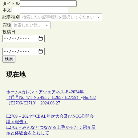
タイトル
本文
記事種別
検索したい記事種別を選択してください
館種
検索したい館種を選択してください
投稿日
～
検索
現在地
ホーム
»
カレントアウェアネス-E
»
2024年
（通号No.471-No.493： E2657-E2759）
»
No.482
（E2706-E2710） 2024.06.27
E2709 – 2024年CEAL年次大会及びNCC公開会
議＜報告＞
E2702 – みんなとつながる上毛かるた：紹介展
示と体験会をとおして