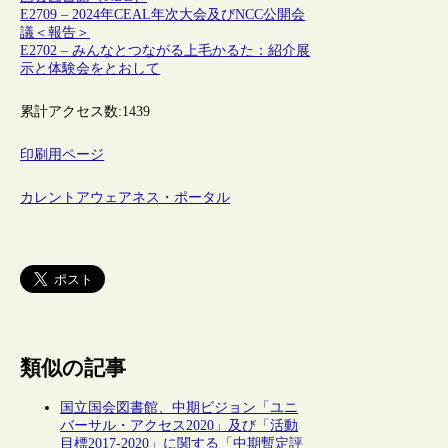
E2709 – 2024年CEAL年次大会及びNCC公開会
議＜報告＞
E2702 – みんなとつながる上毛かるた：紹介展
示と体験会をとおして
累計アクセス数:
1439
印刷用ページ
カレントアウェアネス・ポータル
類似の記事
国立国会図書館、中期ビジョン「ユニ
バーサル・アクセス2020」及び「活動
目標2017-2020」に関する「中期暫定評