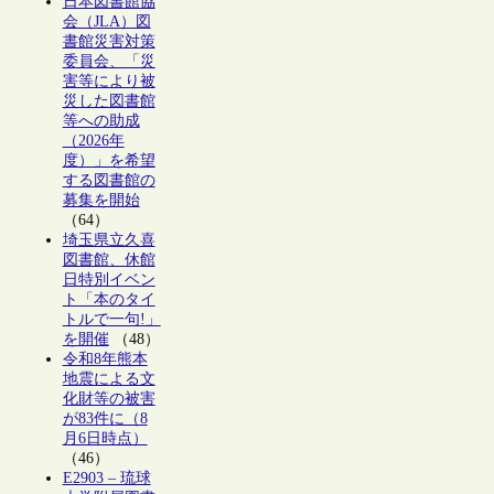
日本図書館協
会（JLA）図
書館災害対策
委員会、「災
害等により被
災した図書館
等への助成
（2026年
度）」を希望
する図書館の
募集を開始
（64）
埼玉県立久喜
図書館、休館
日特別イベン
ト「本のタイ
トルで一句!」
を開催
（48）
令和8年熊本
地震による文
化財等の被害
が83件に（8
月6日時点）
（46）
E2903 – 琉球