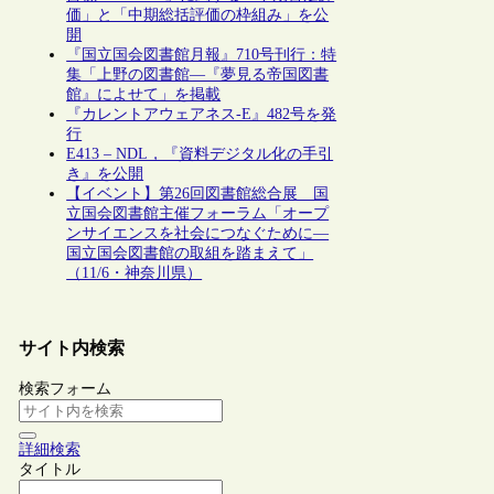
価」と「中期総括評価の枠組み」を公
開
『国立国会図書館月報』710号刊行：特
集「上野の図書館―『夢見る帝国図書
館』によせて」を掲載
『カレントアウェアネス-E』482号を発
行
E413 – NDL，『資料デジタル化の手引
き』を公開
【イベント】第26回図書館総合展 国
立国会図書館主催フォーラム「オープ
ンサイエンスを社会につなぐために―
国立国会図書館の取組を踏まえて」
（11/6・神奈川県）
サイト内検索
検索フォーム
詳細検索
タイトル