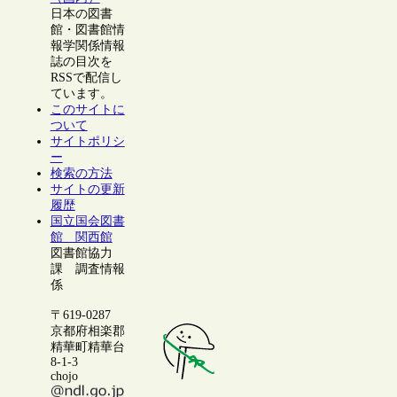
日本の図書
館・図書館情
報学関係情報
誌の目次を
RSSで配信し
ています。
このサイトに
ついて
サイトポリシ
ー
検索の方法
サイトの更新
履歴
国立国会図書
館 関西館
図書館協力
課 調査情報
係
〒619-0287
京都府相楽郡
精華町精華台
8-1-3
chojo