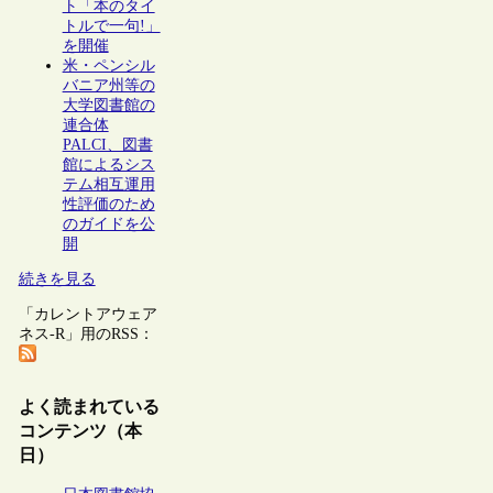
ト「本のタイ
トルで一句!」
を開催
米・ペンシル
バニア州等の
大学図書館の
連合体
PALCI、図書
館によるシス
テム相互運用
性評価のため
のガイドを公
開
続きを見る
「カレントアウェア
ネス-R」用のRSS：
よく読まれている
コンテンツ（本
日）