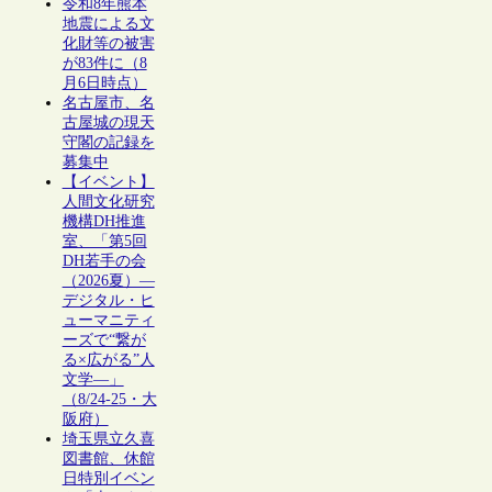
令和8年熊本
地震による文
化財等の被害
が83件に（8
月6日時点）
名古屋市、名
古屋城の現天
守閣の記録を
募集中
【イベント】
人間文化研究
機構DH推進
室、「第5回
DH若手の会
（2026夏）―
デジタル・ヒ
ューマニティ
ーズで“繋が
る×広がる”人
文学―」
（8/24-25・大
阪府）
埼玉県立久喜
図書館、休館
日特別イベン