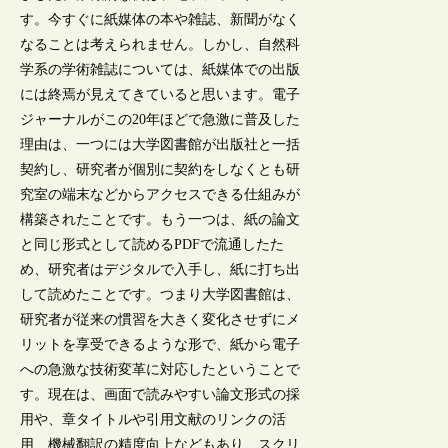
す。今すぐに紙媒体の本や雑誌、新聞がなく
なることは考えられません。しかし、自然科
学系の学術雑誌については、紙媒体での出版
には終焉が見えてきていると思います。電子
ジャーナルがこの20年ほどで急激に普及した
理由は、一つには大学図書館が出版社と一括
契約し、研究者が個別に契約をしなくとも研
究室の端末などからアクセスできる仕組みが
構築されたことです。もう一つは、紙の論文
と同じ形式として読めるPDFで流通したた
め、研究者はデジタルで入手し、紙に打ち出
して読めたことです。つまり大学図書館は、
研究者が従来の慣習を大きく変化させずにメ
リットを享受できるような形で、紙から電子
への急激な技術変革に対応したということで
す。現在は、画面で読みやすい論文形式の採
用や、章タイトルや引用文献のリンクの活
用、機械翻訳の精度向上などもあり、スクリ