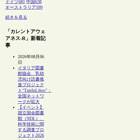
ドイツ
681
中国
638
オーストラリア
599
続きを見る
「カレントアウェ
アネス-R」新着記
事
2026年08月06
日
イタリア図書
館協会、乳幼
児向け読書推
進プロジェク
ト“TuttInLibro”：
全国ネットワ
ークが拡大
【イベント】
国立国会図書
館（NDL）、
科学技術に関
する調査プロ
ジェクト2026