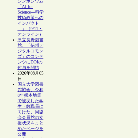
シンポジウム
「AI for
Science―科学
技術政策への
インパクト
―」（9/11・
オンライン）
県立長野図書
館、「信州デ
ジタルコモン
ズ」のコンテ
ンツにDOIの
付与を開始
2026年08月05
日
国立大学図書
館協会、令和
8年熊本地震
で被災した学
生・教職員に
向けた、同協
会会員館の支
援状況をまと
めたページを
公開