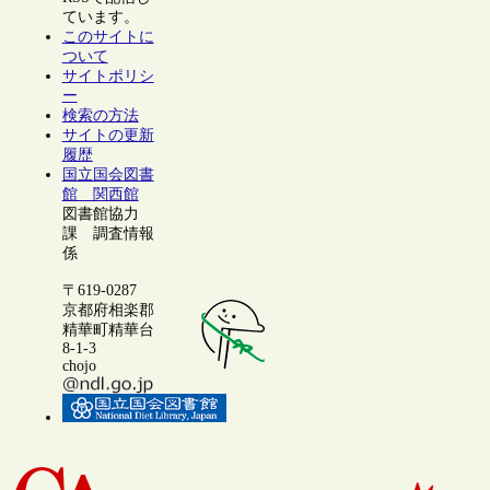
ています。
このサイトに
ついて
サイトポリシ
ー
検索の方法
サイトの更新
履歴
国立国会図書
館 関西館
図書館協力
課 調査情報
係
〒619-0287
京都府相楽郡
精華町精華台
8-1-3
chojo