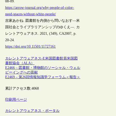
08-09.
https://arrow-journal.org/why-people-of-color-
need-spaces-without-white-people/
吉家あかね. 図書館を内側から問いなおす―米
国社会とライブラリアンシップのゆくえ―. カ
レントアウェアネス. 2021, (349), CA2007, p.
20-24.
https://doi.org/10.11501/11727161
カレントアウェアネス-E
米国
図書館員
米国図
書館協会（ALA）
E2466 – 図書館・博物館のソーシャル・ウェル
ビーイングへの貢献
E2469 – 第26回情報知識学フォーラム＜報告＞
累計アクセス数:
4068
印刷用ページ
カレントアウェアネス・ポータル