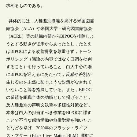
求めるものである。
具体的には，人種差別撤廃を掲げる米国図書
館協会（ALA）や米国大学・研究図書館協会
（ACRL）等の組織内部からBIPOCを排除しよ
うとする動きが従来からあったとし，たとえ
ばBIPOCによる改善提案を尊重せず，トーン
ポリシング（議論の内容ではなく口調を批判
すること）を行っていること，白人中心の場
にBIPOCを迎えるにあたって，反感や差別が
生じるのを未然に防ぐような対策がなされて
いないこと等を指摘している。また，BIPOC
の業績を組織全体の功績として掲げること，
反人種差別の声明文執筆や多様性対策など，
本来は白人の担当すべき作業をBIPOCに課す
ことで不当な感情労働や無償労働を強いたこ
となどを挙げ，2020年のブラック・ライブ
ズ・マター（Black Lives Matter: BLM）運動に