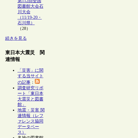
第112回全国
図書館大会石
川大会
（11/19-20・
石川県）
（28）
続きを見る
東日本大震災 関
連情報
「災害」に関
する当サイト
の記事
：
調査研究リポ
ート「東日本
大震災と図書
館」
地震・災害 関
連情報（レフ
ァレンス協同
データベー
ス）
各地の図書館