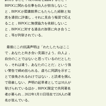
BIPOCに関わる仕事を白人が担当しないこ
と，BIPOCが図書館界にもたらした経験と知
恵を適切に評価し，それに見合う報奨で応え
ること，BIPOCに無償協力を依頼しないこ
と，BIPOCに対する過去の加害に向き合うこ
と，等が列挙されている。
最後にこの抗議声明は「わたしたちはここ
で，あなたと向き合い見届けよう。白人よ，
自分のことではないと思っているのだとした
ら，それは違う。あなたのことだ」という強
い警告で締め括られる。虚ろに同調を示すこ
とで放免されるわけではない，と読者を掴ん
で容赦しない。声明の起草者としては10人が
挙げられているほか，BIPOC限定で共同署名
者が募られ，2022年1月11日現在で226人の署
名が並んでいる。