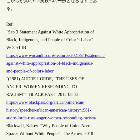
こからが真のEDI実践への一歩となるはずであ
る。
Ref:
“Sep 3 Statement Against White Appropriation of
Black, Indigenous, and People of Color’s Labor”.
WOC+LIB.
https://www.wocandlib.org/features/2021/9/3/statement-
against-white-appropriation-of-black-indigenous-
and-people-of-colors-labor
“(1981) AUDRE LORDE, “THE USES OF
ANGER: WOMEN RESPONDING TO
RACISM””. BLACK PAST. 2012-08-12.
https://www.blackpast.org/african-american-
history/speeches-african-american-history/1981-
audre-lorde-uses-anger-women-responding-racism/
Blackwell, Kelsey. “Why People of Color Need
Spaces Without White People”. The Arrow. 2018-