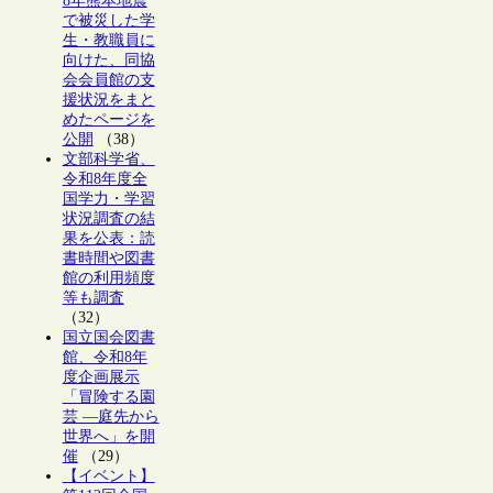
8年熊本地震
で被災した学
生・教職員に
向けた、同協
会会員館の支
援状況をまと
めたページを
公開
（38）
文部科学省、
令和8年度全
国学力・学習
状況調査の結
果を公表：読
書時間や図書
館の利用頻度
等も調査
（32）
国立国会図書
館、令和8年
度企画展示
「冒険する園
芸 ―庭先から
世界へ」を開
催
（29）
【イベント】