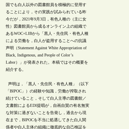
国でも白人以外の図書館員を積極的に登用す
ることにより，その実践が試みられている昨
今だが，2021年9月3日，有色人種の（主に女
性）図書館員から成るオンライン上の組織で
あるWOC+LIBから「黒人・先住民・有色人種
による労働を，白人が盗用することへの抗議
声明（Statement Against White Appropriation of
Black, Indigenous, and People of Color’s
Labor）」が発表された。本稿ではその概要を
紹介する。
声明は，「黒人・先住民・有色人種」（以下
「BIPOC」）の経験や知識，労働が搾取され
続けていること，そして白人主導の図書館／
文書館によるEDI提唱が，自画自賛の有名無実
な対策に過ぎないことを告発し，過去から現
在まで，BIPOCを不当に処遇してきた白人関
係者や白人主体の組織に徹底的な自己検証を