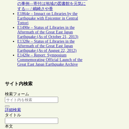
の事例―寄付は地域の図書館を元気に
する― / 嶋崎さや香
E1864e – Impact on Libraries by the
Earthquake with Epicenter in Central
Tottori
E1490e – Status of Libraries in the
Aftermath of the Great East Japan
Earthquake (As of October 21, 2013)
E1328e – Status of Libraries in the
Aftermath of the Great East Japan
Earthquake (As of August 22, 2012)
E1420e – Report: Symposium
Commemorating Official Launch of the
Great East Japan Earthquake Archive
サイト内検索
検索フォーム
詳細検索
タイトル
本文