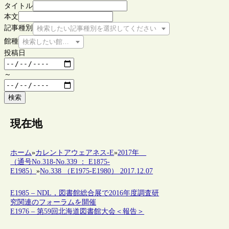
タイトル
本文
記事種別
検索したい記事種別を選択してください
館種
検索したい館種を選択してください
投稿日
～
検索
現在地
ホーム
»
カレントアウェアネス-E
»
2017年
（通号No.318-No.339 ： E1875-
E1985）
»
No.338 （E1975-E1980） 2017.12.07
E1985 – NDL，図書館総合展で2016年度調査研
究関連のフォーラムを開催
E1976 – 第59回北海道図書館大会＜報告＞