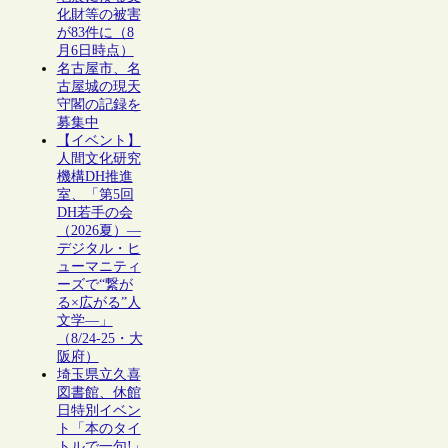
化財等の被害
が83件に（8
月6日時点）
名古屋市、名
古屋城の現天
守閣の記録を
募集中
【イベント】
人間文化研究
機構DH推進
室、「第5回
DH若手の会
（2026夏）―
デジタル・ヒ
ューマニティ
ーズで“繋が
る×広がる”人
文学―」
（8/24-25・大
阪府）
埼玉県立久喜
図書館、休館
日特別イベン
ト「本のタイ
トルで一句!」