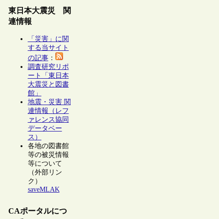
東日本大震災 関
連情報
「災害」に関
する当サイト
の記事
：
調査研究リポ
ート「東日本
大震災と図書
館」
地震・災害 関
連情報（レフ
ァレンス協同
データベー
ス）
各地の図書館
等の被災情報
等について
（外部リン
ク）
saveMLAK
CAポータルにつ