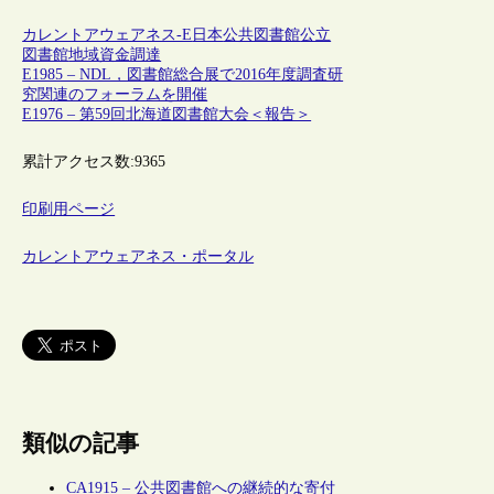
カレントアウェアネス-E
日本
公共図書館
公立
図書館
地域
資金調達
E1985 – NDL，図書館総合展で2016年度調査研
究関連のフォーラムを開催
E1976 – 第59回北海道図書館大会＜報告＞
累計アクセス数:
9365
印刷用ページ
カレントアウェアネス・ポータル
類似の記事
CA1915 – 公共図書館への継続的な寄付