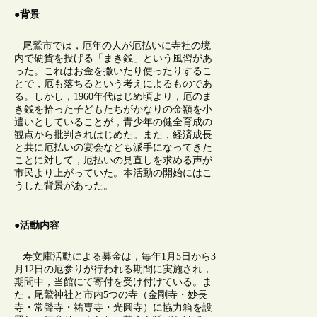
●背景
尾鷲市では，厄年の人が厄払いに寺社の境
内で硬貨を投げる「まき銭」という風習があ
った。これはお金を撒いたり使ったりするこ
とで，厄も落ちるという考えによるものであ
る。しかし，1960年代はじめ頃より，厄のま
き銭を拾った子どもたちがかなりの金額を小
遣いとしていることが，青少年の健全育成の
観点から批判されはじめた。また，経済成長
と共に厄払いの宴会なども派手になってきた
ことに対して，厄払いの見直しを求める声が
市民より上がっていた。本活動の開始にはこ
うした背景があった。
●活動内容
寿文庫活動による募金は，毎年1月5日から3
月12日の厄参りが行われる期間に実施され，
期間中，当館にて寄付を受け付けている。ま
た，尾鷲神社と市内5つの寺（金剛寺・妙長
寺・常聲寺・祐専寺・光圓寺）に協力箱を設