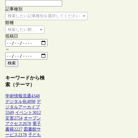
記事種別
検索したい記事種別を選択してください
館種
検索したい館種を選択してください
投稿日
～
検索
キーワードから検
索（テーマ）
学術情報流通
4348
デジタル化
4098
デ
ジタルアーカイブ
3349
イベント
3012
災害
2754
オープン
アクセス
2678
電子
書籍
2227
図書館サ
ービス
2178
子ども