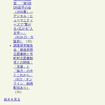
室、「第5回
DH若手の会
（2026夏）―
デジタル・ヒ
ューマニティ
ーズで“繋が
る×広がる”人
文学―」
（8/24-25・大
阪府）
（32）
調査研究報告
会「都道府県
立図書館と市
町村立図書館
等との関係：
「支援」と
「協力」の今
とこれから」
（8/21・オン
ライン、録画
配信あり）
（31）
続きを見る