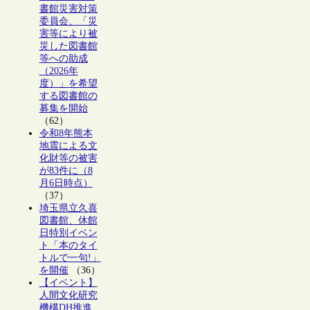
書館災害対策
委員会、「災
害等により被
災した図書館
等への助成
（2026年
度）」を希望
する図書館の
募集を開始
（62）
令和8年熊本
地震による文
化財等の被害
が83件に（8
月6日時点）
（37）
埼玉県立久喜
図書館、休館
日特別イベン
ト「本のタイ
トルで一句!」
を開催
（36）
【イベント】
人間文化研究
機構DH推進