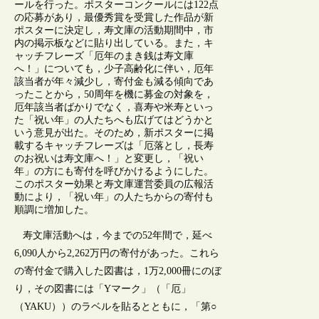
ールを行った。ポスターコンクールには122点
の応募があり，最優秀賞を受賞した作品が新
ポスターに決定し，寿文庫の活動期間中，市
内の掲示板などに貼り出している。また，キ
ャッチフレーズ「厄年のまき銭は寿文庫
へ！」についても，少子高齢化に伴い，厄年
該当者が年々減少し，寄付金も減る傾向であ
ったことから，50周年を機に募金の対象を，
厄年該当者ばかりでなく，喜寿や米寿といっ
た「祝い年」の人たちへも広げてはどうかと
いう意見が出た。そのため，新ポスターに掲
載するキャッチフレーズは「厄落とし，長寿
のお祝いは寿文庫へ！」と変更し，「祝い
年」の方にも寄付を呼びかけるようにした。
このポスター効果と寿文庫運営委員の広報活
動により，「祝い年」の人たちからの寄付も
順調に増加した。
寿文庫活動へは，今までの52年間で，延べ
6,090人から2,262万円の寄付があった。これら
の寄付金で購入した図書は，1万2,000冊にのぼ
り，その図書には「Yマーク」（「厄」
（YAKU））のラベルを貼るとともに，「第○