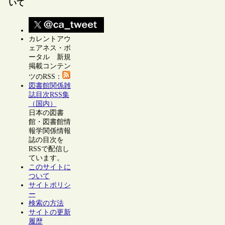
いて
カレントアウ
ェアネス・ポ
ータル 新規
掲載コンテン
ツのRSS：
図書館関係雑
誌目次RSS集
（国内）
日本の図書
館・図書館情
報学関係情報
誌の目次を
RSSで配信し
ています。
このサイトに
ついて
サイトポリシ
ー
検索の方法
サイトの更新
履歴