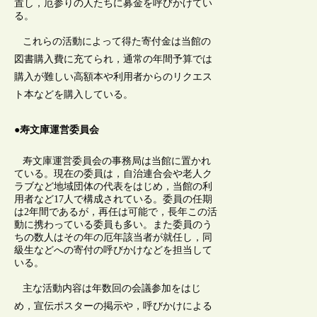
置し，厄参りの人たちに募金を呼びかけてい
る。
これらの活動によって得た寄付金は当館の
図書購入費に充てられ，通常の年間予算では
購入が難しい高額本や利用者からのリクエス
ト本などを購入している。
●寿文庫運営委員会
寿文庫運営委員会の事務局は当館に置かれ
ている。現在の委員は，自治連合会や老人ク
ラブなど地域団体の代表をはじめ，当館の利
用者など17人で構成されている。委員の任期
は2年間であるが，再任は可能で，長年この活
動に携わっている委員も多い。また委員のう
ちの数人はその年の厄年該当者が就任し，同
級生などへの寄付の呼びかけなどを担当して
いる。
主な活動内容は年数回の会議参加をはじ
め，宣伝ポスターの掲示や，呼びかけによる