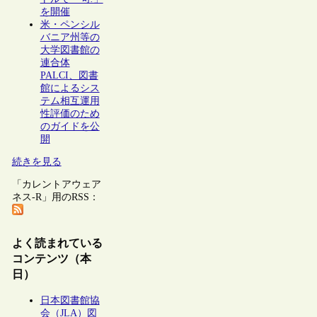
を開催
米・ペンシル
バニア州等の
大学図書館の
連合体
PALCI、図書
館によるシス
テム相互運用
性評価のため
のガイドを公
開
続きを見る
「カレントアウェア
ネス-R」用のRSS：
よく読まれている
コンテンツ（本
日）
日本図書館協
会（JLA）図