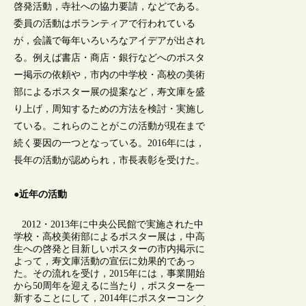
啓発活動，寺社への協力要請，などである。
委員の活動はボランティアで行われている
が，会議で毎年いろいろなアイデアが出され
る。例えば書店・商店・銀行などへのポスタ
ー掲示の依頼や，市内の中学校・高校の美術
部によるポスター展の提案など，寿文庫を盛
り上げ，周知するための方法を検討・実施し
ている。これらのことがこの活動が現在まで
続く要因の一つとなっている。2016年には，
長年の活動が認められ，市長表彰を受けた。
●近年の活動
2012・2013年に中央公民館で実施された中
学校・高校美術部によるポスター展は，中高
生への啓発と目新しいポスターの市内掲示に
よって，寿文庫活動の宣伝に効果的であっ
た。その流れを受け，2015年には，事業開始
から50周年を迎えるに当たり，ポスターを一
新することにして，2014年にポスターコンク