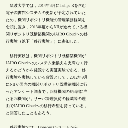
筑波大学では，2014年3月にTulips-Rを含む
電子図書館システムの更新が予定されていた
ため，機関リポジトリ機能の管理業務軽減を
念頭に置き，2013年度からNIIが進めている機
関リポジトリ既構築機関のJAIRO Cloudへの移
行実験（以下「移行実験」）に参加した。
移行実験は，機関リポジトリ既構築機関が
JAIRO Cloudへのシステム乗換えを支障なく行
えるかどうかを確認する実証実験である。移
行実験を実施している背景として，2012年9月
にNIIが国内の機関リポジトリ既構築機関に行
ったアンケート調査で，回答機関の約3割に当
たる24機関が，サーバ管理負荷の軽減等の理
由でJAIRO Cloudへの移行希望を持っている，
と回答したこともあろう。
移行実験では，DSpaceのシステムから