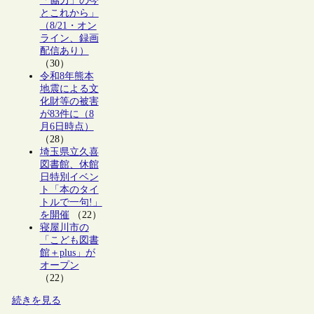
「協力」の今
とこれから」
（8/21・オン
ライン、録画
配信あり）
（30）
令和8年熊本
地震による文
化財等の被害
が83件に（8
月6日時点）
（28）
埼玉県立久喜
図書館、休館
日特別イベン
ト「本のタイ
トルで一句!」
を開催
（22）
寝屋川市の
「こども図書
館＋plus」が
オープン
（22）
続きを見る