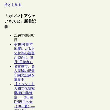
続きを見る
「カレントアウェ
アネス-R」新着記
事
2026年08月07
日
令和8年熊本
地震による文
化財等の被害
が83件に（8
月6日時点）
名古屋市、名
古屋城の現天
守閣の記録を
募集中
【イベント】
人間文化研究
機構DH推進
室、「第5回
DH若手の会
（2026夏）―