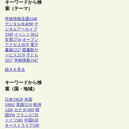
キーワードから検
索（テーマ）
学術情報流通
4348
デジタル化
4098
デ
ジタルアーカイブ
3349
イベント
3012
災害
2754
オープン
アクセス
2678
電子
書籍
2227
図書館サ
ービス
2178
子ども
2017
学術情報
1947
続きを見る
キーワードから検
索（国・地域）
日本
19628
米国
10662
英国
3216
欧州
1426
カナダ
1069
韓
国
950
フランス
720
ドイツ
681
中国
638
オーストラリア
599