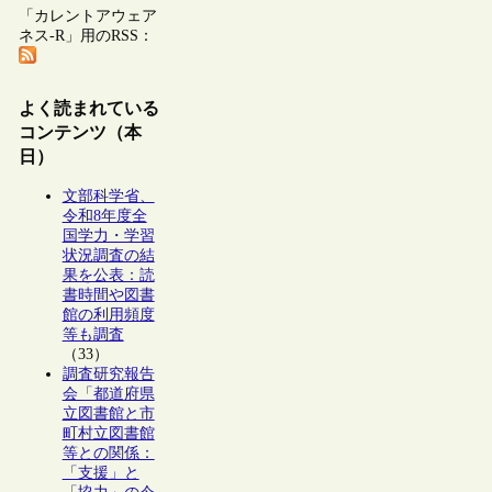
「カレントアウェア
ネス-R」用のRSS：
よく読まれている
コンテンツ（本
日）
文部科学省、
令和8年度全
国学力・学習
状況調査の結
果を公表：読
書時間や図書
館の利用頻度
等も調査
（33）
調査研究報告
会「都道府県
立図書館と市
町村立図書館
等との関係：
「支援」と