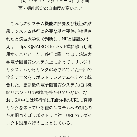
（4）ウェブインタフェースによる画
面・機能設定の自由度が高いこと
これらのシステム機能の開発及び検証の結
果，システム移行に必要な基本要件が整備さ
れたと筑波大学側で判断し，NIIと協議のう
え，Tulips-RをJAIRO Cloudへ正式に移行し運
用することとした。移行に際しては，筑波大
学電子図書館システム上にあって，リポジト
リシステムからリンクのみされていた一部の
全文データをリポジトリシステムへすべて統
合した。更新後の電子図書館システムには機
関リポジトリの機能を持たせていない。な
お，6月中には移行前にTulips-RのURLに直接
リンクを張っている他のシステムへの対応の
ため旧つくばリポジトリに対しURLのリダイ
レクト設定を行うこととしている。