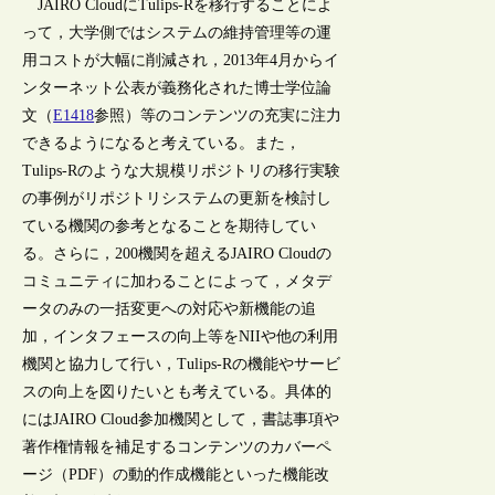
JAIRO CloudにTulips-Rを移行することによ
って，大学側ではシステムの維持管理等の運
用コストが大幅に削減され，2013年4月からイ
ンターネット公表が義務化された博士学位論
文（
E1418
参照）等のコンテンツの充実に注力
できるようになると考えている。また，
Tulips-Rのような大規模リポジトリの移行実験
の事例がリポジトリシステムの更新を検討し
ている機関の参考となることを期待してい
る。さらに，200機関を超えるJAIRO Cloudの
コミュニティに加わることによって，メタデ
ータのみの一括変更への対応や新機能の追
加，インタフェースの向上等をNIIや他の利用
機関と協力して行い，Tulips-Rの機能やサービ
スの向上を図りたいとも考えている。具体的
にはJAIRO Cloud参加機関として，書誌事項や
著作権情報を補足するコンテンツのカバーペ
ージ（PDF）の動的作成機能といった機能改