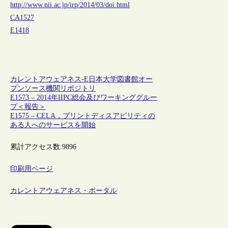
http://www.nii.ac.jp/irp/2014/03/doi.html
CA1527
E1418
カレントアウェアネス-E
日本
大学図書館
オー
プンソース
機関リポジトリ
E1573 – 2014年IIPC総会及びワーキンググルー
プ＜報告＞
E1575 – CELA，プリントディスアビリティの
ある人へのサービスを開始
累計アクセス数:
9896
印刷用ページ
カレントアウェアネス・ポータル