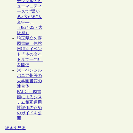
デジタル・ヒ
ューマニティ
ーズで“繋が
る×広がる”人
文学―」
（8/24-25・大
阪府）
埼玉県立久喜
図書館、休館
日特別イベン
ト「本のタイ
トルで一句!」
を開催
米・ペンシル
バニア州等の
大学図書館の
連合体
PALCI、図書
館によるシス
テム相互運用
性評価のため
のガイドを公
開
続きを見る