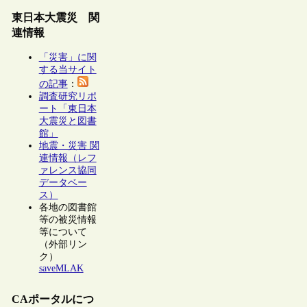
東日本大震災 関
連情報
「災害」に関
する当サイト
の記事
：
調査研究リポ
ート「東日本
大震災と図書
館」
地震・災害 関
連情報（レフ
ァレンス協同
データベー
ス）
各地の図書館
等の被災情報
等について
（外部リン
ク）
saveMLAK
CAポータルにつ