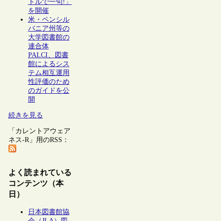
トルで一句!」
を開催
米・ペンシル
バニア州等の
大学図書館の
連合体
PALCI、図書
館によるシス
テム相互運用
性評価のため
のガイドを公
開
続きを見る
「カレントアウェア
ネス-R」用のRSS：
よく読まれている
コンテンツ（本
日）
日本図書館協
会（JLA）図