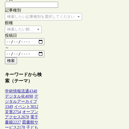
記事種別
検索したい記事種別を選択してください
館種
検索したい館種を選択してください
投稿日
～
検索
キーワードから検
索（テーマ）
学術情報流通
4348
デジタル化
4098
デ
ジタルアーカイブ
3349
イベント
3012
災害
2754
オープン
アクセス
2678
電子
書籍
2227
図書館サ
ービス
2178
子ども