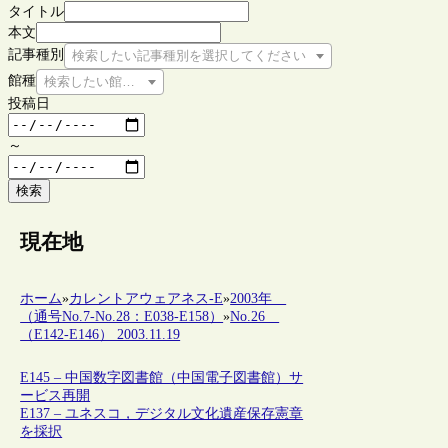
タイトル
本文
記事種別
検索したい記事種別を選択してください
館種
検索したい館種を選択してください
投稿日
～
検索
現在地
ホーム
»
カレントアウェアネス-E
»
2003年
（通号No.7-No.28：E038-E158）
»
No.26
（E142-E146） 2003.11.19
E145 – 中国数字図書館（中国電子図書館）サ
ービス再開
E137 – ユネスコ，デジタル文化遺産保存憲章
を採択