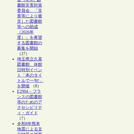
書館災害対策
委員会、「災
害等により被
災した図書館
等への助成
（2026年
度）」を希望
する図書館の
募集を開始
（27）
埼玉県立久喜
図書館、休館
日特別イベン
ト「本のタイ
トルで一句!」
を開催
（8）
E2904 – フラ
ンスの図書館
等のためのア
クセシビリテ
ィ・ガイド
（7）
令和8年熊本
地震による文