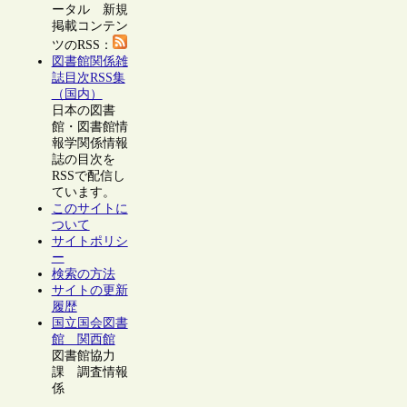
ータル 新規
掲載コンテン
ツのRSS：
図書館関係雑
誌目次RSS集
（国内）
日本の図書
館・図書館情
報学関係情報
誌の目次を
RSSで配信し
ています。
このサイトに
ついて
サイトポリシ
ー
検索の方法
サイトの更新
履歴
国立国会図書
館 関西館
図書館協力
課 調査情報
係