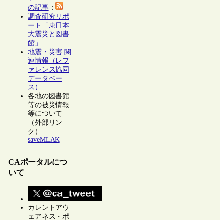
の記事
：
調査研究リポ
ート「東日本
大震災と図書
館」
地震・災害 関
連情報（レフ
ァレンス協同
データベー
ス）
各地の図書館
等の被災情報
等について
（外部リン
ク）
saveMLAK
CAポータルにつ
いて
カレントアウ
ェアネス・ポ