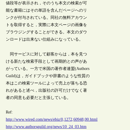
値段等が表示され，そのうち本文の検索が可
能な書籍にはその単語を含んだページへのリ
ンクが付与されている。同社の無料アカウン
トを取得すると，実際に本文ページの画像を
ブラウジングすることができる。本文のダウ
ンロードは出来ない仕組みになっている。
同サービスに対して顧客からは，本を見つ
ける新たな検索手段として画期的との声があ
がっている。一方で米国の著作者連盟(Authors
Guild)は，ガイドブックや辞書のような性質の
本はこの検索ツールによって売上が落ちる恐
れがあると述べ，出版社の許可だけでなく著
者の同意も必要だと主張している。
Ref:
http://www.wired.com/news/ebiz/0,1272,60948,00.html
http://www.authorsguild.org/news/10_24_03.htm