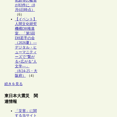
化財等の被害
が83件に（8
月6日時点）
（6）
【イベント】
人間文化研究
機構DH推進
室、「第5回
DH若手の会
（2026夏）―
デジタル・ヒ
ューマニティ
ーズで“繋が
る×広がる”人
文学―」
（8/24-25・大
阪府）
（4）
続きを見る
東日本大震災 関
連情報
「災害」に関
する当サイト