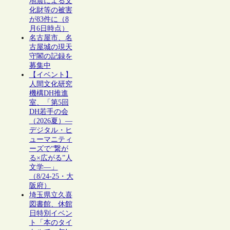
地震による文
化財等の被害
が83件に（8
月6日時点）
名古屋市、名
古屋城の現天
守閣の記録を
募集中
【イベント】
人間文化研究
機構DH推進
室、「第5回
DH若手の会
（2026夏）―
デジタル・ヒ
ューマニティ
ーズで“繋が
る×広がる”人
文学―」
（8/24-25・大
阪府）
埼玉県立久喜
図書館、休館
日特別イベン
ト「本のタイ