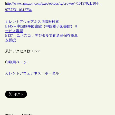
http://www.amazon.com/exec/obidos/tg/browse/-/10197021/104-
9757231-0612734
カレントアウェアネス-E
情報検索
E145 – 中国数字図書館（中国電子図書館）サ
ービス再開
E137 – ユネスコ，デジタル文化遺産保存憲章
を採択
累計アクセス数:
11583
印刷用ページ
カレントアウェアネス・ポータル