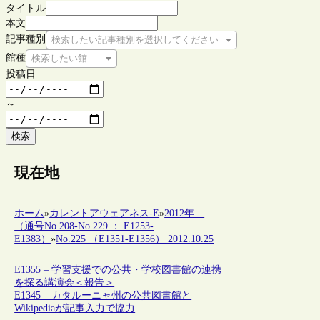
タイトル
本文
記事種別
検索したい記事種別を選択してください
館種
検索したい館種を選択してください
投稿日
～
検索
現在地
ホーム
»
カレントアウェアネス-E
»
2012年
（通号No.208-No.229 ： E1253-
E1383）
»
No.225 （E1351-E1356） 2012.10.25
E1355 – 学習支援での公共・学校図書館の連携
を探る講演会＜報告＞
E1345 – カタルーニャ州の公共図書館と
Wikipediaが記事入力で協力