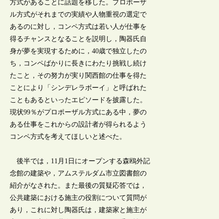
方式があることに話題を移した。プロポーザ
ル方式がそれまでの実績や人物重視の選定で
あるのに対し，コンペ方式は若い人が仕事を
得るチャンスとなることを説明し，陶器氏自
身が夢を実現するために，40歳で独立したの
ち，コンペばかりに長きにわたり挑戦し続け
たこと，その努力が実り関西館の仕事を得た
ことにより「シンデレラボーイ」と呼ばれた
こともあるといったエピソードを披露した。
現状99％がプロポーザル方式にある中，夢の
ある仕事をこれからの設計者が得られるよう
コンペ方式を考えてほしいと述べた。
後半では，11月1日にオープンする森鴎外記
念館の建築や，アムステルダム市立図書館の
紹介がなされた。また最後の質疑応答では，
公共建築における施主の役割について質問が
あり，これに対し陶器氏は，建築家と施主が