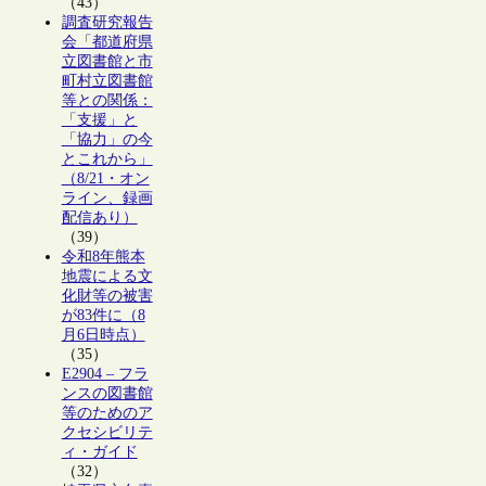
（43）
調査研究報告
会「都道府県
立図書館と市
町村立図書館
等との関係：
「支援」と
「協力」の今
とこれから」
（8/21・オン
ライン、録画
配信あり）
（39）
令和8年熊本
地震による文
化財等の被害
が83件に（8
月6日時点）
（35）
E2904 – フラ
ンスの図書館
等のためのア
クセシビリテ
ィ・ガイド
（32）