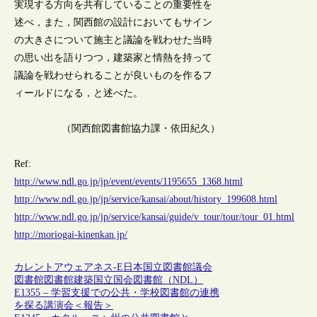
実現する方向を共有していることの重要性を
述べ，また，関西館の設計においてもサイン
の大きさについて施主と議論を戦わせた当時
の思い出を語りつつ，建築家と情熱を持って
議論を戦わせられることが良いものを作るフ
ィールドになる，と述べた。
（関西館図書館協力課・依田紀久）
Ref:
http://www.ndl.go.jp/jp/event/events/1195655_1368.html
http://www.ndl.go.jp/jp/service/kansai/about/history_199608.html
http://www.ndl.go.jp/jp/service/kansai/guide/v_tour/tour/tour_01.html
http://moriogai-kinenkan.jp/
カレントアウェアネス-E
日本
国立図書館
議会
図書館
図書館建築
国立国会図書館（NDL）
E1355 – 学習支援での公共・学校図書館の連携
を探る講演会＜報告＞