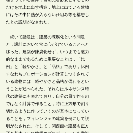
だけを地上に出す構造，地上に出ている建物
にはその中に熱が入らない仕組み等を構想し
たとの説明がなされた。
続いて話題は，建築の陳腐化という問題
と，設計において常に心がけていることへと
移った。建築が陳腐化せず，いつまでも魅力
的なままであるために重要なことは，「比
例」と「軽やかさ」と「品格」であり，比例
すなわちプロポーションが計算しつくされて
いる建物には，軽やかさと品格が備わるとい
うことが述べられた。それらはルネサンス時
代の建築にも表れており，自分の目で作るの
ではなく計算で作ること，特に正方形で割り
切れるように作っていくのが基本になってい
ることを，フィレンツェの建築を例にして説
明がなされた。そして，関西館の建築も正方