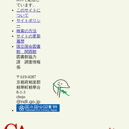
ています。
このサイトに
ついて
サイトポリシ
ー
検索の方法
サイトの更新
履歴
国立国会図書
館 関西館
図書館協力
課 調査情報
係
〒619-0287
京都府相楽郡
精華町精華台
8-1-3
chojo