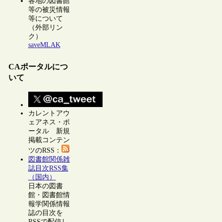
各地の図書館
等の被災情報
等について
（外部リン
ク）
saveMLAK
CAポータルにつ
いて
カレントアウ
ェアネス・ポ
ータル 新規
掲載コンテン
ツのRSS：
図書館関係雑
誌目次RSS集
（国内）
日本の図書
館・図書館情
報学関係情報
誌の目次を
RSSで配信し