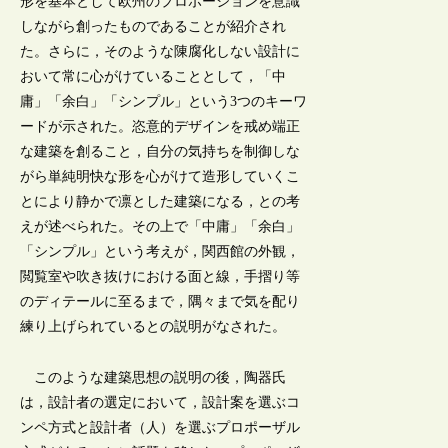
形を基本として欧州のプロポーションを意識
しながら創ったものであることが紹介され
た。さらに，そのような陳腐化しない設計に
おいて常に心がけていることとして，「中
庸」「余白」「シンプル」という3つのキーワ
ードが示された。恣意的デザインを戒め端正
な建築を創ること，自分の気持ちを制御しな
がら単純明快な形を心がけて造形していくこ
とにより静かで凛とした建築になる，との考
えが述べられた。その上で「中庸」「余白」
「シンプル」という考えが，関西館の外観，
閲覧室や吹き抜けにおける面と線，手摺り等
のディテールに至るまで，隅々まで気を配り
練り上げられているとの説明がなされた。
このような建築思想の説明の後，陶器氏
は，設計者の選定において，設計案を選ぶコ
ンペ方式と設計者（人）を選ぶプロポーザル