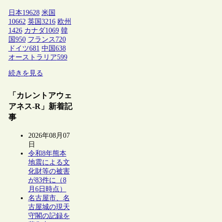
日本
19628
米国
10662
英国
3216
欧州
1426
カナダ
1069
韓
国
950
フランス
720
ドイツ
681
中国
638
オーストラリア
599
続きを見る
「カレントアウェ
アネス-R」新着記
事
2026年08月07
日
令和8年熊本
地震による文
化財等の被害
が83件に（8
月6日時点）
名古屋市、名
古屋城の現天
守閣の記録を