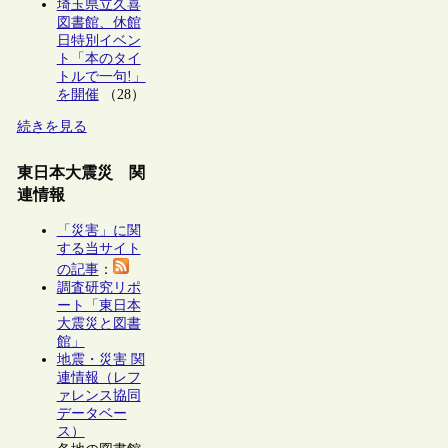
埼玉県立久喜
図書館、休館
日特別イベン
ト「本のタイ
トルで一句!」
を開催
（28）
続きを見る
東日本大震災 関
連情報
「災害」に関
する当サイト
の記事
：
調査研究リポ
ート「東日本
大震災と図書
館」
地震・災害 関
連情報（レフ
ァレンス協同
データベー
ス）