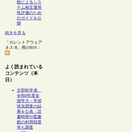
館によるシス
テム相互運用
性評価のため
のガイドを公
開
続きを見る
「カレントアウェア
ネス-R」用のRSS：
よく読まれている
コンテンツ（本
日）
文部科学省、
令和8年度全
国学力・学習
状況調査の結
果を公表：読
書時間や図書
館の利用頻度
等も調査