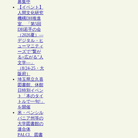
募集中
【イベント】
人間文化研究
機構DH推進
室、「第5回
DH若手の会
（2026夏）―
デジタル・ヒ
ューマニティ
ーズで“繋が
る×広がる”人
文学―」
（8/24-25・大
阪府）
埼玉県立久喜
図書館、休館
日特別イベン
ト「本のタイ
トルで一句!」
を開催
米・ペンシル
バニア州等の
大学図書館の
連合体
PALCI、図書