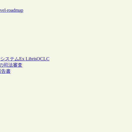
evel-roadmap
館システム
Ex Libris
OCLC
ての司法審査
報告書