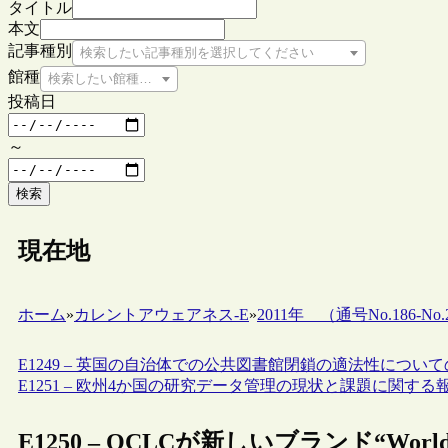
タイトル
本文
記事種別
検索したい記事種別を選択してください
館種
検索したい館種を選択してください
投稿日
～
検索
現在地
ホーム
»
カレントアウェアネス-E
»
2011年 （通号No.186-No.2
E1249 – 英国の自治体での公共図書館閉鎖の適法性につい
E1251 – 欧州4か国の研究データ管理の現状と課題に関する
E1250 – OCLCが新しいブランド“Worl