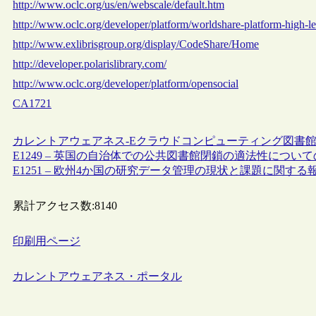
http://www.oclc.org/us/en/webscale/default.htm
http://www.oclc.org/developer/platform/worldshare-platform-high-l
http://www.exlibrisgroup.org/display/CodeShare/Home
http://developer.polarislibrary.com/
http://www.oclc.org/developer/platform/opensocial
CA1721
カレントアウェアネス-E
クラウドコンピューティング
図書
E1249 – 英国の自治体での公共図書館閉鎖の適法性につい
E1251 – 欧州4か国の研究データ管理の現状と課題に関する
累計アクセス数:
8140
印刷用ページ
カレントアウェアネス・ポータル