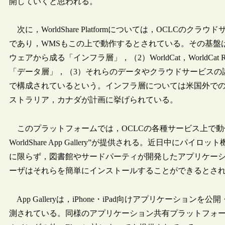
開していくと思われる。
次に，WorldShare Platformについては，OCLC
であり，WMSもこの上で動作するとされている。その基盤
ウェアから成る「インフラ層」，（2）WorldCat，WorldCat Regi
「データ層」，（3）それらのデータやクラウドサービスの諸
で構成されているという。インフラ層については米国外で
ストラリア，カナダが計画に挙げられている。
このプラットフォームでは，OCLCの各種サービス上で動
WorldShare App Gallery”が提供される。近日中にパイロ
に限らず，図書館やサードパーティが開発したアプリケーシ
ーザはそれらを簡単にインストールすることができるとさ
App Galleryは，iPhone・iPad向けアプリケーションを公
測されている。同様のアプリケーション共有プラットフォームは，Ex L