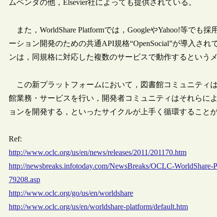
ムベンダの他，Elsevier社によっても提供されている。
また，WorldShare Platformでは，GoogleやYa
ーション開発のための共通API規格“OpenSocial”が導入さ
ンは，同規格に対応した複数のサービスで動作するという
この新プラットフォームにおいて，図書館コミュニティはApp
館業務・サービスを行い，開発者コミュニティはそれらに
ョンを開発する，といったサイクルが上手く循環すること
Ref:
http://www.oclc.org/us/en/news/releases/2011/201170.htm
http://newsbreaks.infotoday.com/NewsBreaks/OCLC-WorldShare-Pl
79208.asp
http://www.oclc.org/go/us/en/worldshare
http://www.oclc.org/us/en/worldshare-platform/default.htm