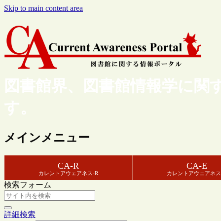
Skip to main content area
図書館界、図書館情報学に関
す。
メインメニュー
CA-R
CA-E
カレントアウェアネス-R
カレントアウェアネス
検索フォーム
詳細検索