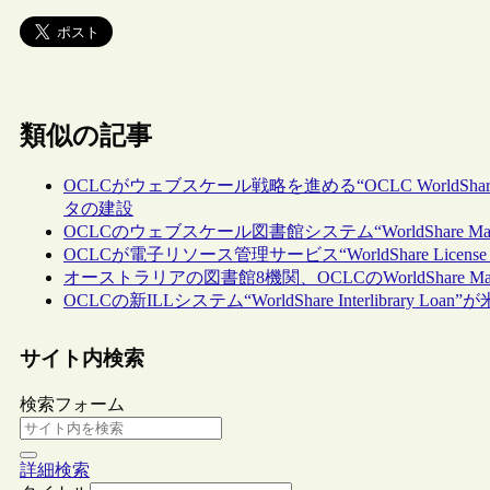
類似の記事
OCLCがウェブスケール戦略を進める“OCLC WorldSha
タの建設
OCLCのウェブスケール図書館システム“WorldShare Manag
OCLCが電子リソース管理サービス“WorldShare License 
オーストラリアの図書館8機関、OCLCのWorldShare Manag
OCLCの新ILLシステム“WorldShare Interlibrary L
サイト内検索
検索フォーム
詳細検索