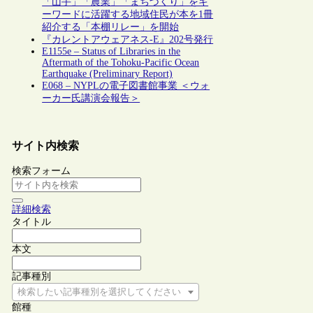
「山手」「農業」「まちづくり」をキ
ーワードに活躍する地域住民が本を1冊
紹介する「本棚リレー」を開始
『カレントアウェアネス-E』202号発行
E1155e – Status of Libraries in the
Aftermath of the Tohoku-Pacific Ocean
Earthquake (Preliminary Report)
E068 – NYPLの電子図書館事業 ＜ウォ
ーカー氏講演会報告＞
サイト内検索
検索フォーム
詳細検索
タイトル
本文
記事種別
検索したい記事種別を選択してください
館種