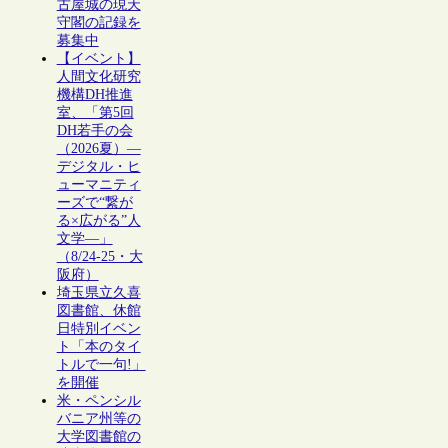
古屋城の現天
守閣の記録を
募集中
【イベント】
人間文化研究
機構DH推進
室、「第5回
DH若手の会
（2026夏）―
デジタル・ヒ
ューマニティ
ーズで“繋が
る×広がる”人
文学―」
（8/24-25・大
阪府）
埼玉県立久喜
図書館、休館
日特別イベン
ト「本のタイ
トルで一句!」
を開催
米・ペンシル
バニア州等の
大学図書館の