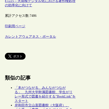
E1225 – 大規模デジタル化における著作権処理
の効率化に向けて
累計アクセス数:
7486
印刷用ページ
カレントアウェアネス・ポータル
類似の記事
「本がつながる、みんながつなが
る」 九州大学附属図書館、学生がリ
レー形式で図書を紹介する“BookLink”を
スタート
岸和田市立山直図書館（大阪府）、