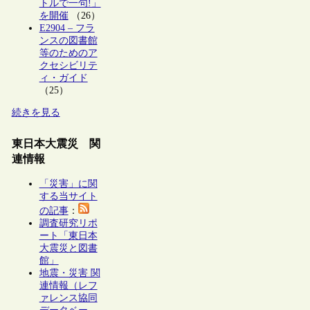
トルで一句!」
を開催
（26）
E2904 – フラ
ンスの図書館
等のためのア
クセシビリテ
ィ・ガイド
（25）
続きを見る
東日本大震災 関
連情報
「災害」に関
する当サイト
の記事
：
調査研究リポ
ート「東日本
大震災と図書
館」
地震・災害 関
連情報（レフ
ァレンス協同