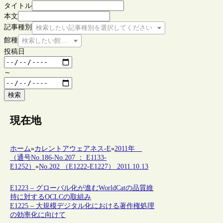
タイトル
本文
記事種別
検索したい記事種別を選択してください
館種
検索したい館種を選択してください
投稿日
～
検索
現在地
ホーム
»
カレントアウェアネス-E
»
2011年
（通号No.186-No.207 ： E1133-
E1252）
»
No.202 （E1222-E1227） 2011.10.13
E1223 – グローバル化が進むWorldCatの品質維
持に対するOCLCの取組み
E1225 – 大規模デジタル化における著作権処理
の効率化に向けて