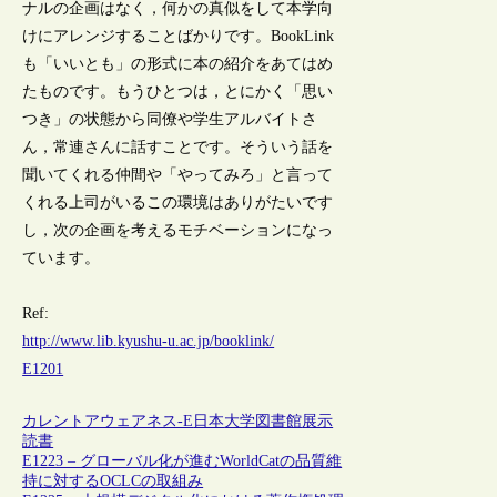
ナルの企画はなく，何かの真似をして本学向
けにアレンジすることばかりです。BookLink
も「いいとも」の形式に本の紹介をあてはめ
たものです。もうひとつは，とにかく「思い
つき」の状態から同僚や学生アルバイトさ
ん，常連さんに話すことです。そういう話を
聞いてくれる仲間や「やってみろ」と言って
くれる上司がいるこの環境はありがたいです
し，次の企画を考えるモチベーションになっ
ています。
Ref:
http://www.lib.kyushu-u.ac.jp/booklink/
E1201
カレントアウェアネス-E
日本
大学図書館
展示
読書
E1223 – グローバル化が進むWorldCatの品質維
持に対するOCLCの取組み