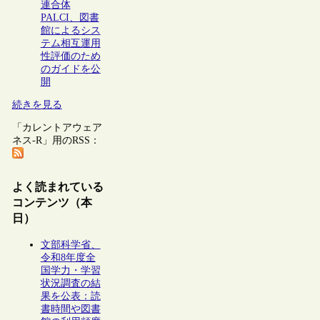
連合体
PALCI、図書
館によるシス
テム相互運用
性評価のため
のガイドを公
開
続きを見る
「カレントアウェア
ネス-R」用のRSS：
よく読まれている
コンテンツ（本
日）
文部科学省、
令和8年度全
国学力・学習
状況調査の結
果を公表：読
書時間や図書