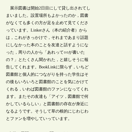
展示図書は開始2日目にして貸し出されてし
まいました。設置場所もよかったのか，図書
がなくても多くの方が足を止めて見てくださ
っています。Linkerさん（本の紹介者）から
は，これがきっかけで，それまであまり話題
にしなかった本のことを友達と話すようにな
った，周りの人から「あれって○○が書いた
の？」とたくさん聞かれた，と嬉しそうに報
告してくれます。BookLinkに限らず，いちど
図書館と個人的につながりを持った学生はそ
の後もいろいろと図書館のことを気にかけて
くれる，いわば図書館のファンになってくれ
ます。またその友達も「アイツ，図書館で何
かしているらしい」と図書館の存在が身近に
なるようです。そうして草の根的にじわじわ
とファンを増やしていっています。