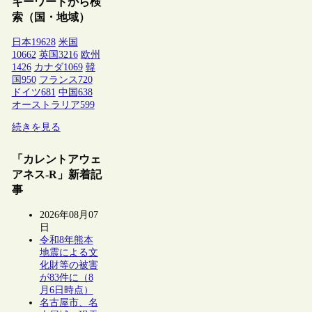
キーワードから検
索（国・地域）
日本
19628
米国
10662
英国
3216
欧州
1426
カナダ
1069
韓
国
950
フランス
720
ドイツ
681
中国
638
オーストラリア
599
続きを見る
「カレントアウェ
アネス-R」新着記
事
2026年08月07
日
令和8年熊本
地震による文
化財等の被害
が83件に（8
月6日時点）
名古屋市、名