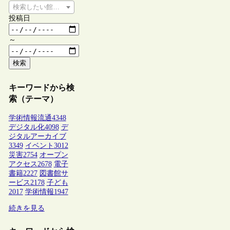
検索したい館種を選択してください
投稿日
～
検索
キーワードから検
索（テーマ）
学術情報流通
4348
デジタル化
4098
デ
ジタルアーカイブ
3349
イベント
3012
災害
2754
オープン
アクセス
2678
電子
書籍
2227
図書館サ
ービス
2178
子ども
2017
学術情報
1947
続きを見る