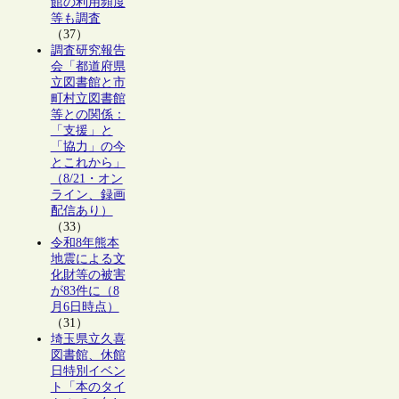
館の利用頻度
等も調査
（37）
調査研究報告
会「都道府県
立図書館と市
町村立図書館
等との関係：
「支援」と
「協力」の今
とこれから」
（8/21・オン
ライン、録画
配信あり）
（33）
令和8年熊本
地震による文
化財等の被害
が83件に（8
月6日時点）
（31）
埼玉県立久喜
図書館、休館
日特別イベン
ト「本のタイ