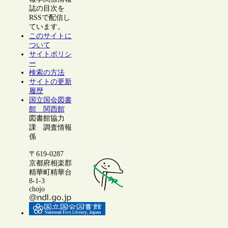
誌の目次を
RSSで配信し
ています。
このサイトに
ついて
サイトポリシ
ー
検索の方法
サイトの更新
履歴
国立国会図書
館 関西館
図書館協力
課 調査情報
係
〒619-0287
京都府相楽郡
精華町精華台
8-1-3
chojo