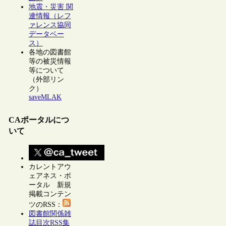
地震・災害 関
連情報（レフ
ァレンス協同
データベー
ス）
各地の図書館
等の被災情報
等について
（外部リン
ク）
saveMLAK
CAポータルにつ
いて
カレントアウ
ェアネス・ポ
ータル 新規
掲載コンテン
ツのRSS：
図書館関係雑
誌目次RSS集