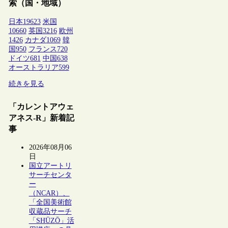
索（国・地域）
日本
19623
米国
10660
英国
3216
欧州
1426
カナダ
1069
韓
国
950
フランス
720
ドイツ
681
中国
638
オーストラリア
599
続きを見る
「カレントアウェ
アネス-R」新着記
事
2026年08月06
日
国立アートリ
サーチセンタ
ー
（NCAR）、
「全国美術館
収蔵品サーチ
「SHŪZŌ」活