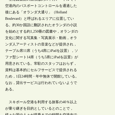
空港内のパスポートコントロールを通過した
後にある「オランダ大通り」（Holland
Boulevard）と呼ばれるエリアに位置してい
る。約30か国語に翻訳されたオランダの小説
を始めとする約1,250冊の図書や，オランダの
文化に関する写真集・写真展示・動画，オラ
ンダ人アーティストの音楽などが提供され，
テーブル席11席（うち4席にiPadを設置），ソ
ファ型シート14席（うち5席にiPadを設置）が
用意されている。常駐のスタッフはおらず，
資料は基本的にセルフサービスで提供される
ため，1日24時間・年中無休で開館している。
なお，貸出サービスは行われていないようで
ある。
スキポール空港を利用する旅客の40％以上
が乗り継ぎを目的としているとのことで，
様々な国の人々が搭乗までの時間を空港内で