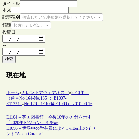
タイトル
本文
記事種別
検索したい記事種別を選択してください
館種
検索したい館種を選択してください
投稿日
～
検索
現在地
ホーム
»
カレントアウェアネス-E
»
2010年
（通号No.164-No.185 ： E1007-
E1132）
»
No.179 （E1094-E1099） 2010.09.16
E1104 – 英国図書館，今後10年の方針を示す
「2020年ビジョン」を発表
E1095 – 世界中の学芸員によるTwitter上のイベ
ント”Ask a Curator”