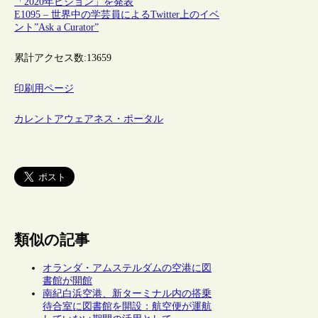
「2020年ビジョン」を発表
E1095 – 世界中の学芸員によるTwitter上のイベ
ント”Ask a Curator”
累計アクセス数:
13659
印刷用ページ
カレントアウェアネス・ポータル
類似の記事
オランダ・アムステルダムの空港に図
書館が開館
南紀白浜空港、新ターミナル内の搭乗
待合室に図書館を開設：航空便が運航