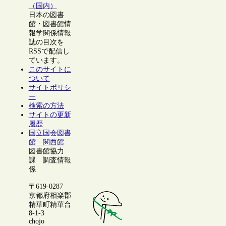
（国内）
日本の図書
館・図書館情
報学関係情報
誌の目次を
RSSで配信し
ています。
このサイトに
ついて
サイトポリシ
ー
検索の方法
サイトの更新
履歴
国立国会図書
館 関西館
図書館協力
課 調査情報
係
〒619-0287
京都府相楽郡
精華町精華台
8-1-3
chojo