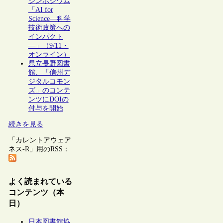
シンポジウム
「AI for
Science―科学
技術政策への
インパクト
―」（9/11・
オンライン）
県立長野図書
館、「信州デ
ジタルコモン
ズ」のコンテ
ンツにDOIの
付与を開始
続きを見る
「カレントアウェア
ネス-R」用のRSS：
よく読まれている
コンテンツ（本
日）
日本図書館協