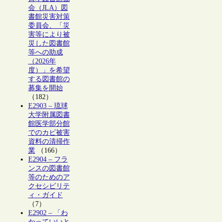
会（JLA）図
書館災害対策
委員会、「災
害等により被
災した図書館
等への助成
（2026年
度）」を希望
する図書館の
募集を開始
（182）
E2903 – 琉球
大学附属図書
館医学部分館
でのカビ被害
資料の清掃作
業
（166）
E2904 – フラ
ンスの図書館
等のためのア
クセシビリテ
ィ・ガイド
（7）
E2902 – 「わ
かっていいと