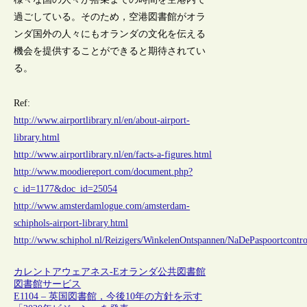
過ごしている。そのため，空港図書館がオラ
ンダ国外の人々にもオランダの文化を伝える
機会を提供することができると期待されてい
る。
Ref:
http://www.airportlibrary.nl/en/about-airport-
library.html
http://www.airportlibrary.nl/en/facts-a-figures.html
http://www.moodiereport.com/document.php?
c_id=1177&doc_id=25054
http://www.amsterdamlogue.com/amsterdam-
schiphols-airport-library.html
http://www.schiphol.nl/Reizigers/WinkelenOntspannen/NaDePaspoortcontr
カレントアウェアネス-E
オランダ
公共図書館
図書館サービス
E1104 – 英国図書館，今後10年の方針を示す