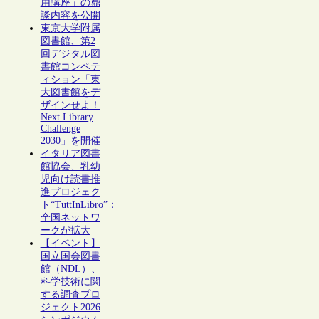
用講座」の鼎
談内容を公開
東京大学附属
図書館、第2
回デジタル図
書館コンペテ
ィション「東
大図書館をデ
ザインせよ！
Next Library
Challenge
2030」を開催
イタリア図書
館協会、乳幼
児向け読書推
進プロジェク
ト“TuttInLibro”：
全国ネットワ
ークが拡大
【イベント】
国立国会図書
館（NDL）、
科学技術に関
する調査プロ
ジェクト2026