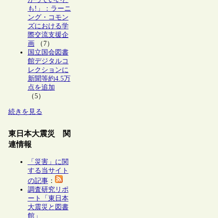
も!」：ラーニ
ング・コモン
ズにおける学
際交流支援企
画
（7）
国立国会図書
館デジタルコ
レクションに
新聞等約4.5万
点を追加
（5）
続きを見る
東日本大震災 関
連情報
「災害」に関
する当サイト
の記事
：
調査研究リポ
ート「東日本
大震災と図書
館」