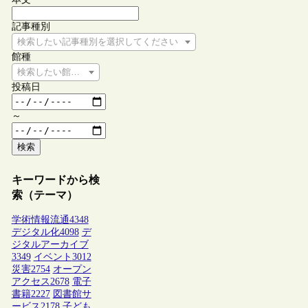
記事種別
検索したい記事種別を選択してください
館種
検索したい館種を選択してください
投稿日
～
検索
キーワードから検
索（テーマ）
学術情報流通
4348
デジタル化
4098
デ
ジタルアーカイブ
3349
イベント
3012
災害
2754
オープン
アクセス
2678
電子
書籍
2227
図書館サ
ービス
2178
子ども