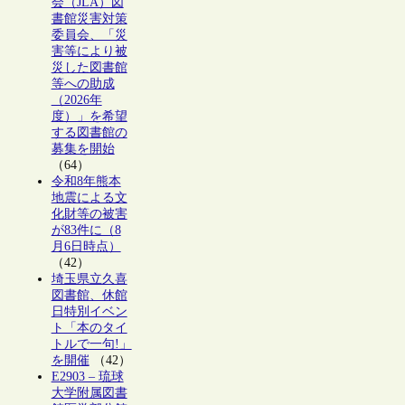
会（JLA）図
書館災害対策
委員会、「災
害等により被
災した図書館
等への助成
（2026年
度）」を希望
する図書館の
募集を開始
（64）
令和8年熊本
地震による文
化財等の被害
が83件に（8
月6日時点）
（42）
埼玉県立久喜
図書館、休館
日特別イベン
ト「本のタイ
トルで一句!」
を開催
（42）
E2903 – 琉球
大学附属図書