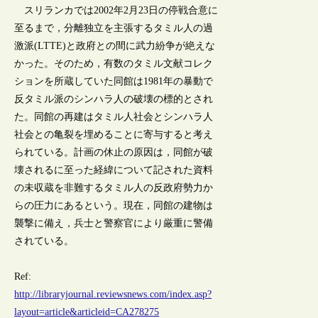
スリランカでは2002年2月23日の停戦合意に
至るまで，分離独立を主張するタミル人の過
激派(LTTE)と政府との間に武力紛争が絶えな
かった。そのため，有数のタミル文献コレク
ションを所蔵していた同館は1981年の暴動で
反タミル派のシンハラ人の破壊の標的とされ
た。同館の再建はタミル人社会とシンハラ人
社会との亀裂を埋めることに寄与すると考え
られている。計画の休止の原因は，同館が破
壊されるに至った経緯について記された資料
の未収蔵を非難するタミル人の反政府勢力か
らの圧力にあるという。現在，同館の建物は
襲撃に備え，兵士と警察官により厳重に警備
されている。
Ref:
http://libraryjournal.reviewsnews.com/index.asp?
layout=article&articleid=CA278275