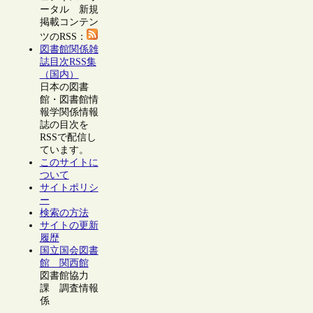
ータル 新規
掲載コンテン
ツのRSS：
図書館関係雑
誌目次RSS集
（国内）
日本の図書
館・図書館情
報学関係情報
誌の目次を
RSSで配信し
ています。
このサイトに
ついて
サイトポリシ
ー
検索の方法
サイトの更新
履歴
国立国会図書
館 関西館
図書館協力
課 調査情報
係