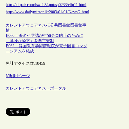
http://xi.pair.com/isweb3/spot/sp0233/clip11.html
http://www.dailymirror.lk/2003/01/01/News/2.html
カレントアウェアネス-E
公共図書館
図書館事
情
E060 – 著名科学誌が生物テロ防止のために
「危険な論文」を自主規制
E062 – 韓国教育学術情報院が電子図書コンソ
ーシアムを結成
累計アクセス数:
10459
印刷用ページ
カレントアウェアネス・ポータル