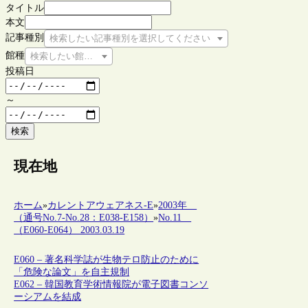
タイトル
本文
記事種別
検索したい記事種別を選択してください
館種
検索したい館種を選択してください
投稿日
～
検索
現在地
ホーム
»
カレントアウェアネス-E
»
2003年
（通号No.7-No.28：E038-E158）
»
No.11
（E060-E064） 2003.03.19
E060 – 著名科学誌が生物テロ防止のために
「危険な論文」を自主規制
E062 – 韓国教育学術情報院が電子図書コンソ
ーシアムを結成