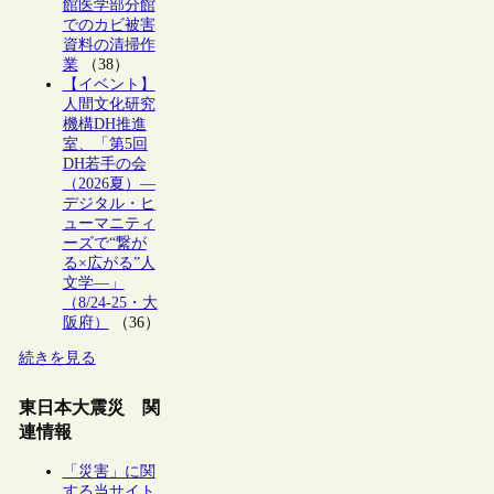
館医学部分館
でのカビ被害
資料の清掃作
業
（38）
【イベント】
人間文化研究
機構DH推進
室、「第5回
DH若手の会
（2026夏）―
デジタル・ヒ
ューマニティ
ーズで“繋が
る×広がる”人
文学―」
（8/24-25・大
阪府）
（36）
続きを見る
東日本大震災 関
連情報
「災害」に関
する当サイト