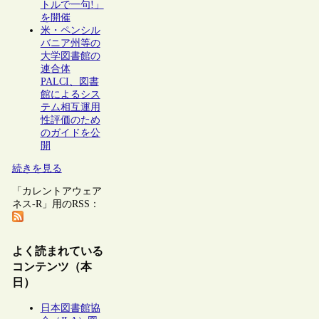
トルで一句!」
を開催
米・ペンシル
バニア州等の
大学図書館の
連合体
PALCI、図書
館によるシス
テム相互運用
性評価のため
のガイドを公
開
続きを見る
「カレントアウェア
ネス-R」用のRSS：
よく読まれている
コンテンツ（本
日）
日本図書館協