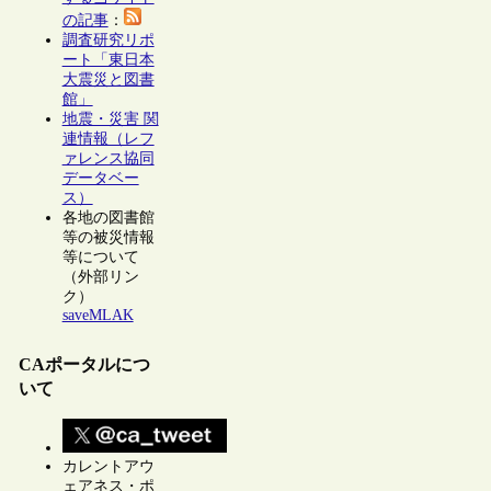
の記事
：
調査研究リポ
ート「東日本
大震災と図書
館」
地震・災害 関
連情報（レフ
ァレンス協同
データベー
ス）
各地の図書館
等の被災情報
等について
（外部リン
ク）
saveMLAK
CAポータルにつ
いて
カレントアウ
ェアネス・ポ