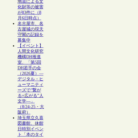
地震による文
化財等の被害
が83件に（8
月6日時点）
名古屋市、名
古屋城の現天
守閣の記録を
募集中
【イベント】
人間文化研究
機構DH推進
室、「第5回
DH若手の会
（2026夏）―
デジタル・ヒ
ューマニティ
ーズで“繋が
る×広がる”人
文学―」
（8/24-25・大
阪府）
埼玉県立久喜
図書館、休館
日特別イベン
ト「本のタイ