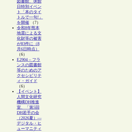
図書館、休館
日特別イベン
ト「本のタイ
トルで一句!」
を開催
（7）
令和8年熊本
地震による文
化財等の被害
が83件に（8
月6日時点）
（6）
E2904 – フラ
ンスの図書館
等のためのア
クセシビリテ
ィ・ガイド
（6）
【イベント】
人間文化研究
機構DH推進
室、「第5回
DH若手の会
（2026夏）―
デジタル・ヒ
ューマニティ