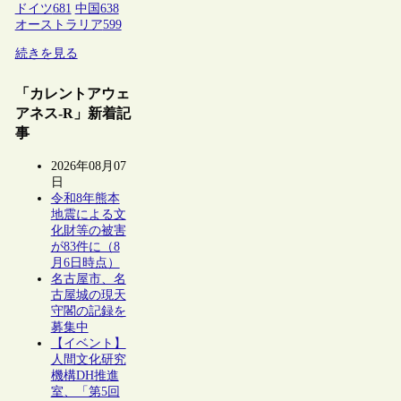
ドイツ
681
中国
638
オーストラリア
599
続きを見る
「カレントアウェ
アネス-R」新着記
事
2026年08月07
日
令和8年熊本
地震による文
化財等の被害
が83件に（8
月6日時点）
名古屋市、名
古屋城の現天
守閣の記録を
募集中
【イベント】
人間文化研究
機構DH推進
室、「第5回