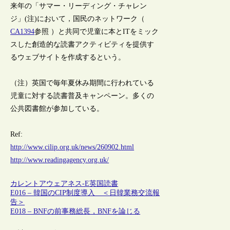
来年の「サマー・リーディング・チャレン
ジ」(注)において，国民のネットワーク（
CA1394
参照 ）と共同で児童に本とITをミック
スした創造的な読書アクティビティを提供す
るウェブサイトを作成するという。
（注）英国で毎年夏休み期間に行われている
児童に対する読書普及キャンペーン。多くの
公共図書館が参加している。
Ref:
http://www.cilip.org.uk/news/260902.html
http://www.readingagency.org.uk/
カレントアウェアネス-E
英国
読書
E016 – 韓国のCIP制度導入 ＜日韓業務交流報
告＞
E018 – BNFの前事務総長，BNFを論じる