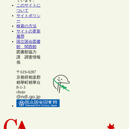
ています。
このサイトに
ついて
サイトポリシ
ー
検索の方法
サイトの更新
履歴
国立国会図書
館 関西館
図書館協力
課 調査情報
係
〒619-0287
京都府相楽郡
精華町精華台
8-1-3
chojo