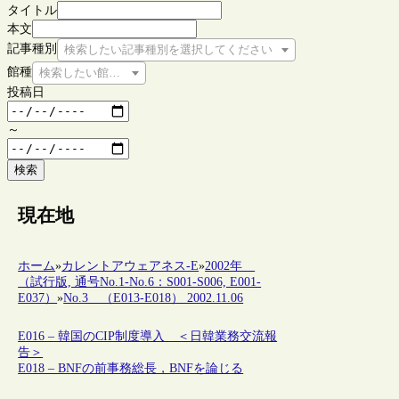
タイトル
本文
記事種別
検索したい記事種別を選択してください
館種
検索したい館種を選択してください
投稿日
～
検索
現在地
ホーム
»
カレントアウェアネス-E
»
2002年
（試行版, 通号No.1-No.6：S001-S006, E001-
E037）
»
No.3 （E013-E018） 2002.11.06
E016 – 韓国のCIP制度導入 ＜日韓業務交流報
告＞
E018 – BNFの前事務総長，BNFを論じる