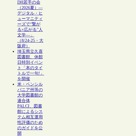
DH若手の会
（2026夏）―
デジタル・ヒ
ューマニティ
ーズで“繋が
る×広がる”人
文学―」
（8/24-25・大
阪府）
埼玉県立久喜
図書館、休館
日特別イベン
ト「本のタイ
トルで一句!」
を開催
米・ペンシル
バニア州等の
大学図書館の
連合体
PALCI、図書
館によるシス
テム相互運用
性評価のため
のガイドを公
開