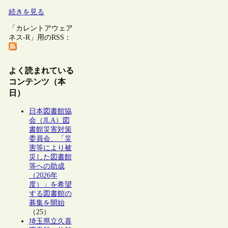
続きを見る
「カレントアウェア
ネス-R」用のRSS：
よく読まれている
コンテンツ（本
日）
日本図書館協
会（JLA）図
書館災害対策
委員会、「災
害等により被
災した図書館
等への助成
（2026年
度）」を希望
する図書館の
募集を開始
（25）
埼玉県立久喜