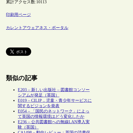
累計アクセス数:
10113
印刷用ページ
カレントアウェアネス・ポータル
類似の記事
E203 – 新しい出版社 – 図書館コンソー
シアムが発足（英国）
E019 – CILIP，児童・青少年サービスに
関するビジョンを発表
E054 – 「国民のネットワーク」によっ
て英国の情報環境はどう変化したか
E236 – 公共図書館への無線LAN導入実
験（英国）
CA1498 – 動向レビュー：英国の読書促