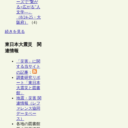
ーズで“繋が
る×広がる”人
文学―」
（8/24-25・大
阪府）
（4）
続きを見る
東日本大震災 関
連情報
「災害」に関
する当サイト
の記事
：
調査研究リポ
ート「東日本
大震災と図書
館」
地震・災害 関
連情報（レフ
ァレンス協同
データベー
ス）
各地の図書館