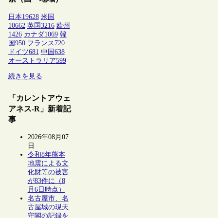
日本
19628
米国
10662
英国
3216
欧州
1426
カナダ
1069
韓
国
950
フランス
720
ドイツ
681
中国
638
オーストラリア
599
続きを見る
「カレントアウェ
アネス-R」新着記
事
2026年08月07
日
令和8年熊本
地震による文
化財等の被害
が83件に（8
月6日時点）
名古屋市、名
古屋城の現天
守閣の記録を