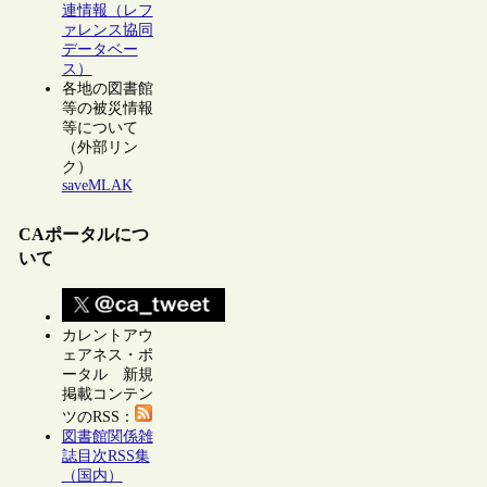
連情報（レフ
ァレンス協同
データベー
ス）
各地の図書館
等の被災情報
等について
（外部リン
ク）
saveMLAK
CAポータルにつ
いて
カレントアウ
ェアネス・ポ
ータル 新規
掲載コンテン
ツのRSS：
図書館関係雑
誌目次RSS集
（国内）