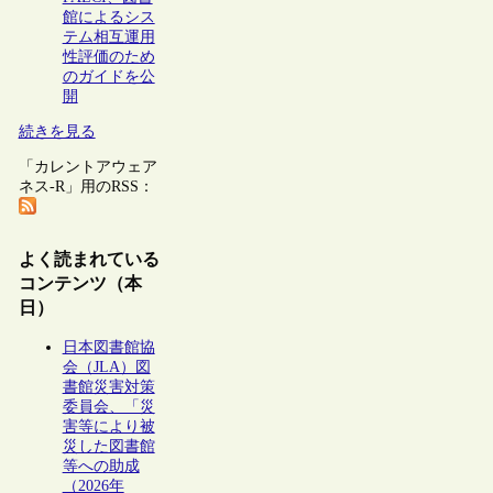
館によるシス
テム相互運用
性評価のため
のガイドを公
開
続きを見る
「カレントアウェア
ネス-R」用のRSS：
よく読まれている
コンテンツ（本
日）
日本図書館協
会（JLA）図
書館災害対策
委員会、「災
害等により被
災した図書館
等への助成
（2026年