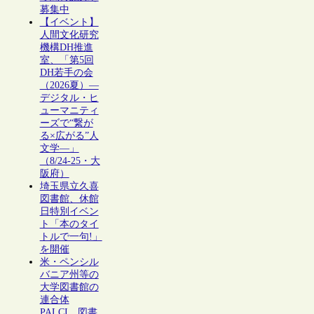
募集中
【イベント】
人間文化研究
機構DH推進
室、「第5回
DH若手の会
（2026夏）―
デジタル・ヒ
ューマニティ
ーズで“繋が
る×広がる”人
文学―」
（8/24-25・大
阪府）
埼玉県立久喜
図書館、休館
日特別イベン
ト「本のタイ
トルで一句!」
を開催
米・ペンシル
バニア州等の
大学図書館の
連合体
PALCI、図書