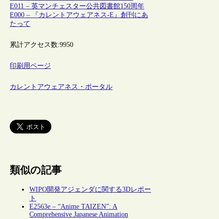
E011 – 英マンチェスター公共図書館150周年
E000 – 『カレントアウェアネス-E』創刊にあ
たって
累計アクセス数:
9950
印刷用ページ
カレントアウェアネス・ポータル
類似の記事
WIPO開発アジェンダに関する3Dレポー
ト
E2563e – “Anime TAIZEN”: A
Comprehensive Japanese Animation