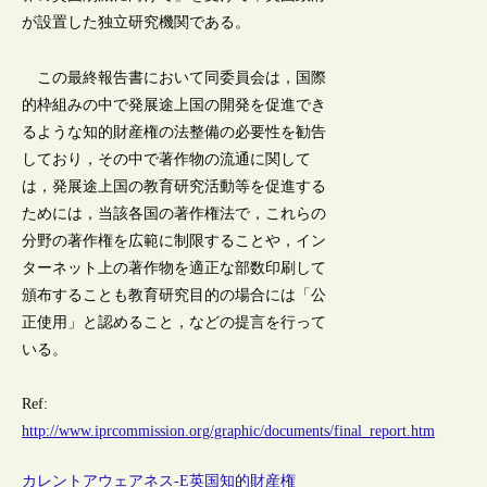
が設置した独立研究機関である。
この最終報告書において同委員会は，国際
的枠組みの中で発展途上国の開発を促進でき
るような知的財産権の法整備の必要性を勧告
しており，その中で著作物の流通に関して
は，発展途上国の教育研究活動等を促進する
ためには，当該各国の著作権法で，これらの
分野の著作権を広範に制限することや，イン
ターネット上の著作物を適正な部数印刷して
頒布することも教育研究目的の場合には「公
正使用」と認めること，などの提言を行って
いる。
Ref:
http://www.iprcommission.org/graphic/documents/final_report.htm
カレントアウェアネス-E
英国
知的財産権