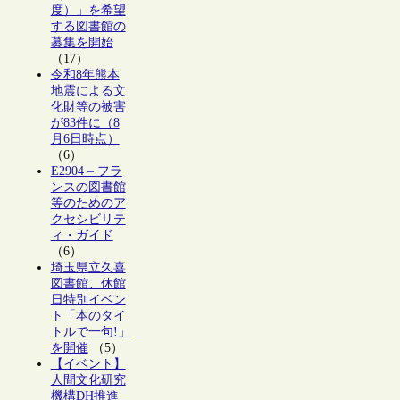
度）」を希望
する図書館の
募集を開始
（17）
令和8年熊本
地震による文
化財等の被害
が83件に（8
月6日時点）
（6）
E2904 – フラ
ンスの図書館
等のためのア
クセシビリテ
ィ・ガイド
（6）
埼玉県立久喜
図書館、休館
日特別イベン
ト「本のタイ
トルで一句!」
を開催
（5）
【イベント】
人間文化研究
機構DH推進