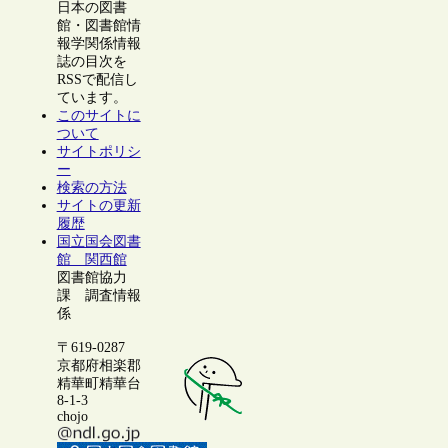
日本の図書
館・図書館情
報学関係情報
誌の目次を
RSSで配信し
ています。
このサイトに
ついて
サイトポリシ
ー
検索の方法
サイトの更新
履歴
国立国会図書
館 関西館
図書館協力
課 調査情報
係
〒619-0287
京都府相楽郡
精華町精華台
8-1-3
chojo