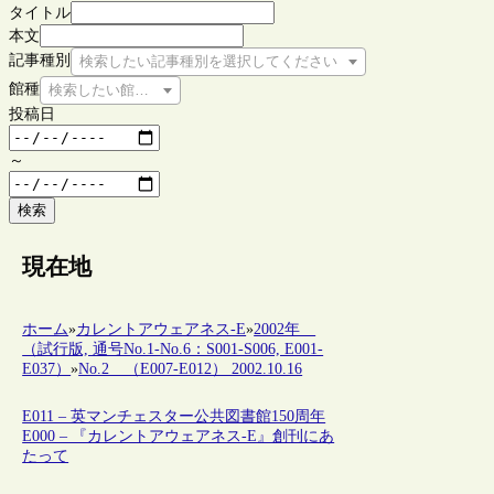
タイトル
本文
記事種別
検索したい記事種別を選択してください
館種
検索したい館種を選択してください
投稿日
～
検索
現在地
ホーム
»
カレントアウェアネス-E
»
2002年
（試行版, 通号No.1-No.6：S001-S006, E001-
E037）
»
No.2 （E007-E012） 2002.10.16
E011 – 英マンチェスター公共図書館150周年
E000 – 『カレントアウェアネス-E』創刊にあ
たって