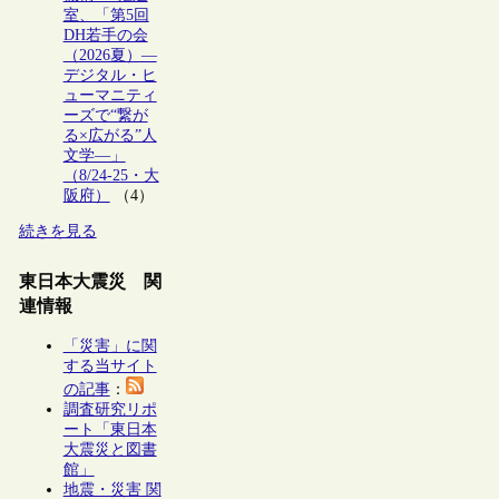
室、「第5回
DH若手の会
（2026夏）―
デジタル・ヒ
ューマニティ
ーズで“繋が
る×広がる”人
文学―」
（8/24-25・大
阪府）
（4）
続きを見る
東日本大震災 関
連情報
「災害」に関
する当サイト
の記事
：
調査研究リポ
ート「東日本
大震災と図書
館」
地震・災害 関