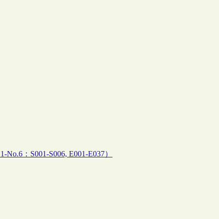
o.6：S001-S006, E001-E037）