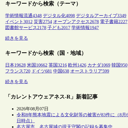
キーワードから検索（テーマ）
学術情報流通
4348
デジタル化
4098
デジタルアーカイブ
3349
イベント
3012
災害
2754
オープンアクセス
2678
電子書籍
2227
図書館サービス
2178
子ども
2017
学術情報
1947
続きを見る
キーワードから検索（国・地域）
日本
19628
米国
10662
英国
3216
欧州
1426
カナダ
1069
韓国
950
フランス
720
ドイツ
681
中国
638
オーストラリア
599
続きを見る
「カレントアウェアネス-R」新着記事
2026年08月07日
令和8年熊本地震による文化財等の被害が83件に（8月
日時点）
名古屋市、名古屋城の現天守閣の記録を募集中