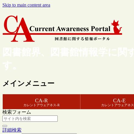
Skip to main content area
図書館界、図書館情報学に関
す。
メインメニュー
CA-R
CA-E
カレントアウェアネス-R
カレントアウェアネス
検索フォーム
詳細検索