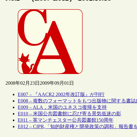
2008年02月23日
2009年09月01日
E007 – 『AACR2 2002年改訂版』が刊行
E008 – 複数のフォーマットをもつ出版物に関する書
E009 – ALA，米国のユネスコ復帰を支持
E010 – 米国公共図書館に忍び寄る景気低迷の影
E011 – 英マンチェスター公共図書館150周年
E012 – CIPR,「知的財産権と開発政策の調和」報告書