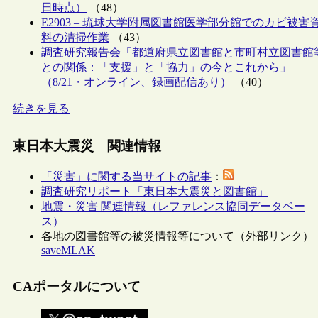
日時点）
（48）
E2903 – 琉球大学附属図書館医学部分館でのカビ被害
料の清掃作業
（43）
調査研究報告会「都道府県立図書館と市町村立図書館
との関係：「支援」と「協力」の今とこれから」
（8/21・オンライン、録画配信あり）
（40）
続きを見る
東日本大震災 関連情報
「災害」に関する当サイトの記事
：
調査研究リポート「東日本大震災と図書館」
地震・災害 関連情報（レファレンス協同データベー
ス）
各地の図書館等の被災情報等について（外部リンク）
saveMLAK
CAポータルについて