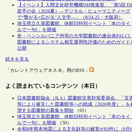
【イベント】人間文化研究機構DH推進室、「第5回 D
若手の会（2026夏）―デジタル・ヒューマニティーズ
で“繋がる×広がる”人文学―」（8/24-25・大阪府）
埼玉県立久喜図書館、休館日特別イベント「本のタイ
ルで一句!」を開催
米・ペンシルバニア州等の大学図書館の連合体PALCI
図書館によるシステム相互運用性評価のためのガイド
公開
続きを見る
「カレントアウェアネス-R」用のRSS：
よく読まれているコンテンツ（本日）
日本図書館協会（JLA）図書館災害対策委員会、「災
等により被災した図書館等への助成（2026年度）」を
望する図書館の募集を開始
（65）
埼玉県立久喜図書館、休館日特別イベント「本のタイ
ルで一句!」を開催
（50）
令和8年熊本地震による文化財等の被害が83件に（8月