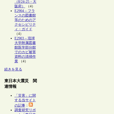
（8/24-25・大
阪府）
（4）
E2904 – フラ
ンスの図書館
等のためのア
クセシビリテ
ィ・ガイド
（4）
E2903 – 琉球
大学附属図書
館医学部分館
でのカビ被害
資料の清掃作
業
（4）
続きを見る
東日本大震災 関
連情報
「災害」に関
する当サイト
の記事
：
調査研究リポ