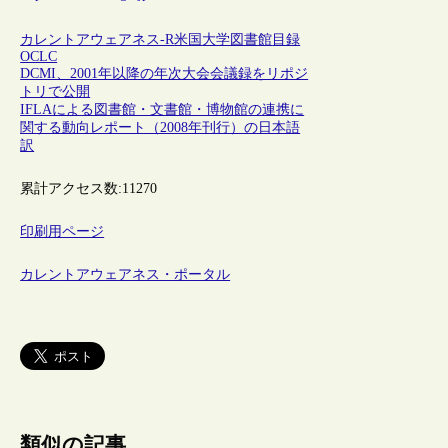
カレントアウェアネス-R
米国
大学図書館
目録
OCLC
DCMI、2001年以降の年次大会会議録をリポジ
トリで公開
IFLAによる図書館・文書館・博物館の連携に
関する動向レポート（2008年刊行）の日本語
訳
累計アクセス数:
11270
印刷用ページ
カレントアウェアネス・ポータル
類似の記事