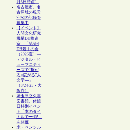
月6日時点）
名古屋市、名
古屋城の現天
守閣の記録を
募集中
【イベント】
人間文化研究
機構DH推進
室、「第5回
DH若手の会
（2026夏）―
デジタル・ヒ
ューマニティ
ーズで“繋が
る×広がる”人
文学―」
（8/24-25・大
阪府）
埼玉県立久喜
図書館、休館
日特別イベン
ト「本のタイ
トルで一句!」
を開催
米・ペンシル