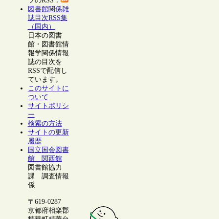
ツのRSS：
図書館関係雑
誌目次RSS集
（国内）
日本の図書
館・図書館情
報学関係情報
誌の目次を
RSSで配信し
ています。
このサイトに
ついて
サイトポリシ
ー
検索の方法
サイトの更新
履歴
国立国会図書
館 関西館
図書館協力
課 調査情報
係
〒619-0287
京都府相楽郡