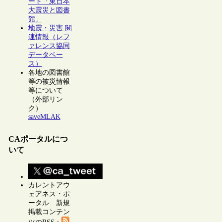
ート「東日本
大震災と図書
館」
地震・災害 関
連情報（レフ
ァレンス協同
データベー
ス）
各地の図書館
等の被災情報
等について
（外部リン
ク）
saveMLAK
CAポータルにつ
いて
カレントアウ
ェアネス・ポ
ータル 新規
掲載コンテン