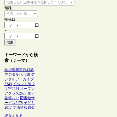
検索したい記事種別を選択してください
館種
検索したい館種を選択してください
投稿日
～
検索
キーワードから検
索（テーマ）
学術情報流通
4348
デジタル化
4098
デ
ジタルアーカイブ
3349
イベント
3012
災害
2754
オープン
アクセス
2678
電子
書籍
2227
図書館サ
ービス
2178
子ども
2017
学術情報
1947
続きを見る