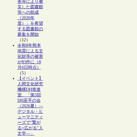
害等により被
災した図書館
等への助成
（2026年
度）」を希望
する図書館の
募集を開始
（12）
令和8年熊本
地震による文
化財等の被害
が83件に（8
月6日時点）
（5）
【イベント】
人間文化研究
機構DH推進
室、「第5回
DH若手の会
（2026夏）―
デジタル・ヒ
ューマニティ
ーズで“繋が
る×広がる”人
文学―」