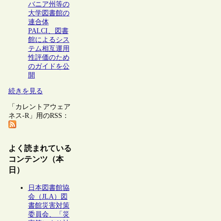
バニア州等の
大学図書館の
連合体
PALCI、図書
館によるシス
テム相互運用
性評価のため
のガイドを公
開
続きを見る
「カレントアウェア
ネス-R」用のRSS：
よく読まれている
コンテンツ（本
日）
日本図書館協
会（JLA）図
書館災害対策
委員会、「災