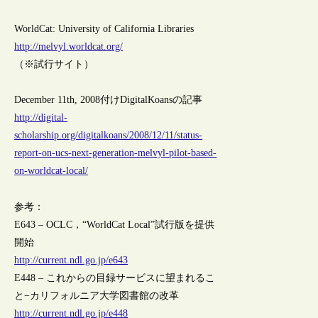
WorldCat: University of California Libraries
http://melvyl.worldcat.org/
（※試行サイト）
December 11th, 2008付けDigitalKoansの記事
http://digital-
scholarship.org/digitalkoans/2008/12/11/status-
report-on-ucs-next-generation-melvyl-pilot-based-
on-worldcat-local/
参考：
E643 – OCLC，“WorldCat Local”試行版を提供
開始
http://current.ndl.go.jp/e643
E448 – これからの目録サービスに望まれるこ
と−カリフォルニア大学図書館の改革
http://current.ndl.go.jp/e448