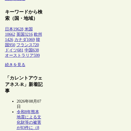
キーワードから検
索（国・地域）
日本
19628
米国
10662
英国
3216
欧州
1426
カナダ
1069
韓
国
950
フランス
720
ドイツ
681
中国
638
オーストラリア
599
続きを見る
「カレントアウェ
アネス-R」新着記
事
2026年08月07
日
令和8年熊本
地震による文
化財等の被害
が83件に（8