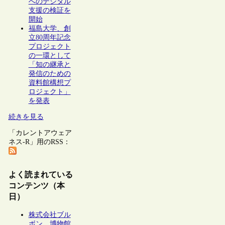
へのデジタル
支援の検証を
開始
福島大学、創
立80周年記念
プロジェクト
の一環として
「知の継承と
発信のための
資料館構想プ
ロジェクト」
を発表
続きを見る
「カレントアウェア
ネス-R」用のRSS：
よく読まれている
コンテンツ（本
日）
株式会社ブル
ボン、博物館