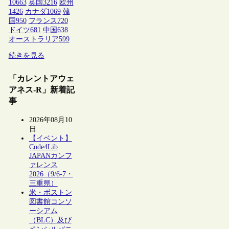
10663
英国
3216
欧州
1426
カナダ
1069
韓
国
950
フランス
720
ドイツ
681
中国
638
オーストラリア
599
続きを見る
「カレントアウェ
アネス-R」新着記
事
2026年08月10
日
【イベント】
Code4Lib
JAPANカンフ
ァレンス
2026（9/6-7・
三重県）
米・ボストン
図書館コンソ
ーシアム
（BLC）及び