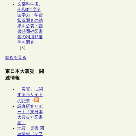
文部科学省、
令和8年度全
国学力・学習
状況調査の結
果を公表：読
書時間や図書
館の利用頻度
等も調査
（3）
続きを見る
東日本大震災 関
連情報
「災害」に関
する当サイト
の記事
：
調査研究リポ
ート「東日本
大震災と図書
館」
地震・災害 関
連情報（レフ