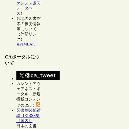
ァレンス協同
データベー
ス）
各地の図書館
等の被災情報
等について
（外部リン
ク）
saveMLAK
CAポータルにつ
いて
カレントアウ
ェアネス・ポ
ータル 新規
掲載コンテン
ツのRSS：
図書館関係雑
誌目次RSS集
（国内）
日本の図書