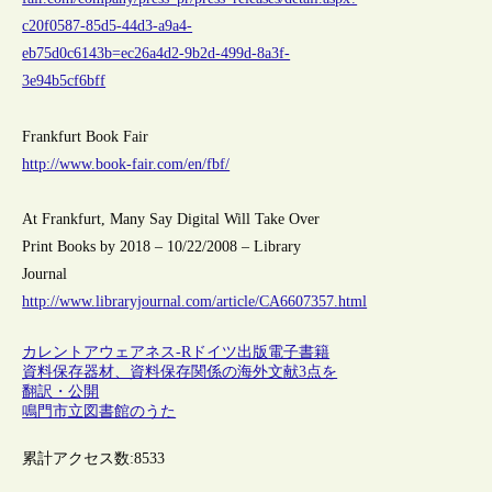
c20f0587-85d5-44d3-a9a4-
eb75d0c6143b=ec26a4d2-9b2d-499d-8a3f-
3e94b5cf6bff
Frankfurt Book Fair
http://www.book-fair.com/en/fbf/
At Frankfurt, Many Say Digital Will Take Over
Print Books by 2018 – 10/22/2008 – Library
Journal
http://www.libraryjournal.com/article/CA6607357.html
カレントアウェアネス-R
ドイツ
出版
電子書籍
資料保存器材、資料保存関係の海外文献3点を
翻訳・公開
鳴門市立図書館のうた
累計アクセス数:
8533