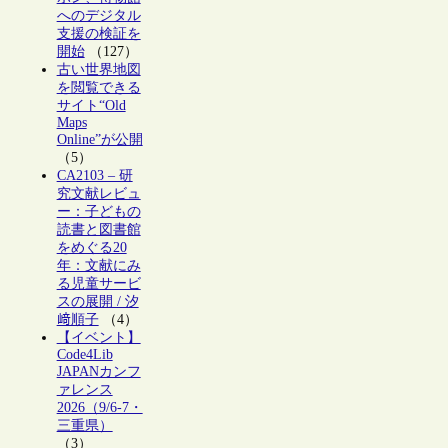
へのデジタル
支援の検証を
開始
（127）
古い世界地図
を閲覧できる
サイト“Old
Maps
Online”が公開
（5）
CA2103 – 研
究文献レビュ
ー：子どもの
読書と図書館
をめぐる20
年：文献にみ
る児童サービ
スの展開 / 汐
﨑順子
（4）
【イベント】
Code4Lib
JAPANカンフ
ァレンス
2026（9/6-7・
三重県）
（3）