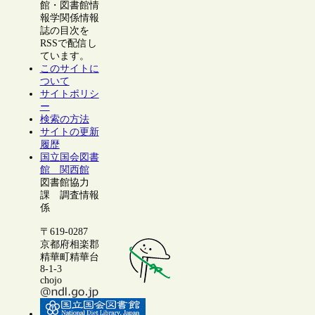
館・図書館情
報学関係情報
誌の目次を
RSSで配信し
ています。
このサイトに
ついて
サイトポリシ
ー
検索の方法
サイトの更新
履歴
国立国会図書
館 関西館
図書館協力
課 調査情報
係
〒619-0287
京都府相楽郡
精華町精華台
8-1-3
chojo