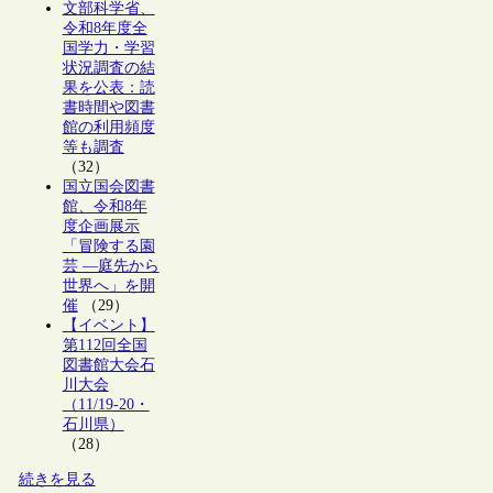
文部科学省、
令和8年度全
国学力・学習
状況調査の結
果を公表：読
書時間や図書
館の利用頻度
等も調査
（32）
国立国会図書
館、令和8年
度企画展示
「冒険する園
芸 ―庭先から
世界へ」を開
催
（29）
【イベント】
第112回全国
図書館大会石
川大会
（11/19-20・
石川県）
（28）
続きを見る