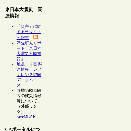
東日本大震災 関
連情報
「災害」に関
する当サイト
の記事
：
調査研究リポ
ート「東日本
大震災と図書
館」
地震・災害 関
連情報（レフ
ァレンス協同
データベー
ス）
各地の図書館
等の被災情報
等について
（外部リン
ク）
saveMLAK
CAポータルにつ