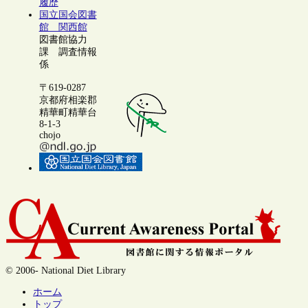
履歴
国立国会図書
館 関西館
図書館協力
課 調査情報
係
〒619-0287
京都府相楽郡
精華町精華台
8-1-3
chojo
© 2006- National Diet Library
ホーム
トップ