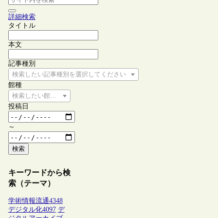
詳細検索
タイトル
本文
記事種別
検索したい記事種別を選択してください
館種
検索したい館種を選択してください
投稿日
～
検索
キーワードから検
索（テーマ）
学術情報流通
4348
デジタル化
4097
デ