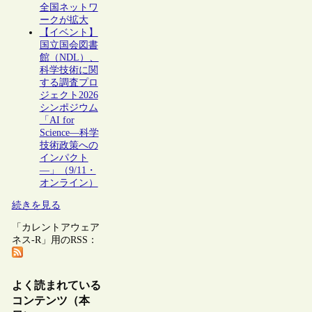
全国ネットワ
ークが拡大
【イベント】
国立国会図書
館（NDL）、
科学技術に関
する調査プロ
ジェクト2026
シンポジウム
「AI for
Science―科学
技術政策への
インパクト
―」（9/11・
オンライン）
続きを見る
「カレントアウェア
ネス-R」用のRSS：
よく読まれている
コンテンツ（本