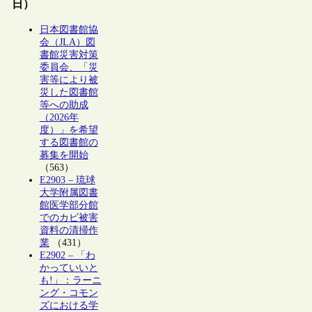
日）
日本図書館協
会（JLA）図
書館災害対策
委員会、「災
害等により被
災した図書館
等への助成
（2026年
度）」を希望
する図書館の
募集を開始
（563）
E2903 – 琉球
大学附属図書
館医学部分館
でのカビ被害
資料の清掃作
業
（431）
E2902 – 「わ
かっていいと
も!」：ラーニ
ング・コモン
ズにおける学