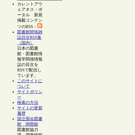
カレントアウ
ェアネス・ポ
ータル 新規
掲載コンテン
ツのRSS：
図書館関係雑
誌目次RSS集
（国内）
日本の図書
館・図書館情
報学関係情報
誌の目次を
RSSで配信し
ています。
このサイトに
ついて
サイトポリシ
ー
検索の方法
サイトの更新
履歴
国立国会図書
館 関西館
図書館協力