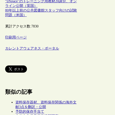
“DSpace”のトレーニング用教材20講分、オン
ライン公開（英国）
80年以上前の公共図書館スタッフ向けの試験
問題（米国）
累計アクセス数:
7830
印刷用ページ
カレントアウェアネス・ポータル
類似の記事
資料保存器材、資料保存関係の海外文
献3点を翻訳・公開
予防的保存手当て