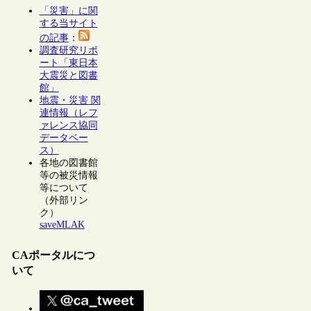
「災害」に関
する当サイト
の記事
：
調査研究リポ
ート「東日本
大震災と図書
館」
地震・災害 関
連情報（レフ
ァレンス協同
データベー
ス）
各地の図書館
等の被災情報
等について
（外部リン
ク）
saveMLAK
CAポータルにつ
いて