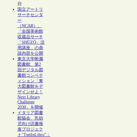
日
国立アートリ
サーチセンタ
ー
（NCAR）、
「全国美術館
収蔵品サーチ
「SHŪZŌ」活
用講座」の鼎
談内容を公開
東京大学附属
図書館、第2
回デジタル図
書館コンペテ
ィション「東
大図書館をデ
ザインせよ！
Next Library
Challenge
2030」を開催
イタリア図書
館協会、乳幼
児向け読書推
進プロジェク
ト“TuttInLibro”：