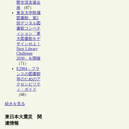
際交流支援企
画
（87）
東京大学附属
図書館、第2
回デジタル図
書館コンペテ
ィション「東
大図書館をデ
ザインせよ！
Next Library
Challenge
2030」を開催
（71）
E2904 – フラ
ンスの図書館
等のためのア
クセシビリテ
ィ・ガイド
（68）
続きを見る
東日本大震災 関
連情報