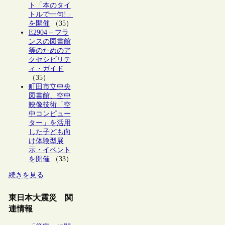
ト「本のタイ
トルで一句!」
を開催
（35）
E2904 – フラ
ンスの図書館
等のためのア
クセシビリテ
ィ・ガイド
（35）
町田市立中央
図書館、空中
映像技術「空
中コンピュー
ター」を活用
した子ども向
け体験型展
示・イベント
を開催
（33）
続きを見る
東日本大震災 関
連情報