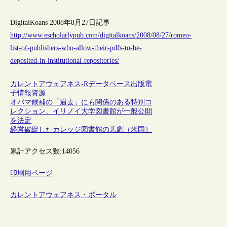
DigitalKoans 2008年8月27日記事
http://www.escholarlypub.com/digitalkoans/2008/08/27/romeo-
list-of-publishers-who-allow-their-pdfs-to-be-
deposited-in-institutional-repositories/
カレントアウェアネス-R
データベース
出版
電
子情報資源
オバマ候補の「過去」にも関係のある特別コ
レクション、イリノイ大学図書館が一般公開
を決定
経営破綻したカレッジ図書館の悲劇（米国）
累計アクセス数:
14056
印刷用ページ
カレントアウェアネス・ポータル