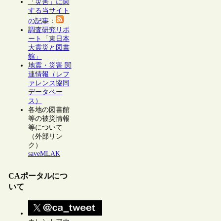
「災害」に関
する当サイト
の記事
：
調査研究リポ
ート「東日本
大震災と図書
館」
地震・災害 関
連情報（レフ
ァレンス協同
データベー
ス）
各地の図書館
等の被災情報
等について
（外部リン
ク）
saveMLAK
CAポータルにつ
いて