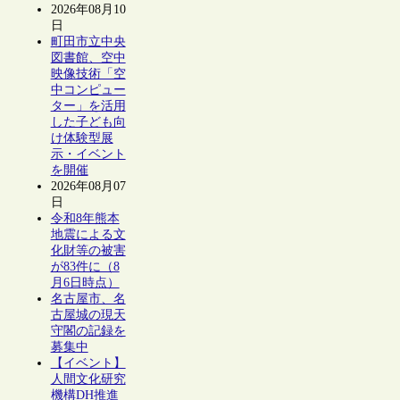
2026年08月10
日
町田市立中央
図書館、空中
映像技術「空
中コンピュー
ター」を活用
した子ども向
け体験型展
示・イベント
を開催
2026年08月07
日
令和8年熊本
地震による文
化財等の被害
が83件に（8
月6日時点）
名古屋市、名
古屋城の現天
守閣の記録を
募集中
【イベント】
人間文化研究
機構DH推進