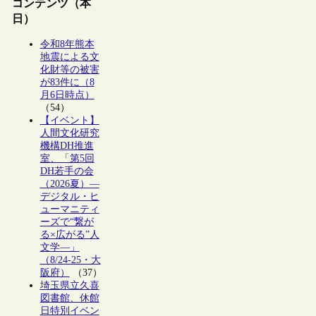
コンテンツ（本
日）
令和8年熊本
地震による文
化財等の被害
が83件に（8
月6日時点）
（54）
【イベント】
人間文化研究
機構DH推進
室、「第5回
DH若手の会
（2026夏）―
デジタル・ヒ
ューマニティ
ーズで“繋が
る×広がる”人
文学―」
（8/24-25・大
阪府）
（37）
埼玉県立久喜
図書館、休館
日特別イベン