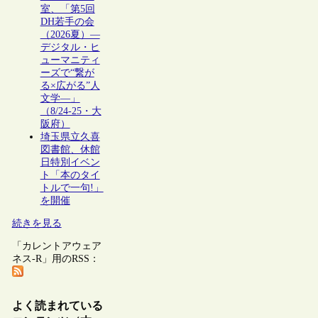
室、「第5回
DH若手の会
（2026夏）―
デジタル・ヒ
ューマニティ
ーズで“繋が
る×広がる”人
文学―」
（8/24-25・大
阪府）
埼玉県立久喜
図書館、休館
日特別イベン
ト「本のタイ
トルで一句!」
を開催
続きを見る
「カレントアウェア
ネス-R」用のRSS：
よく読まれている