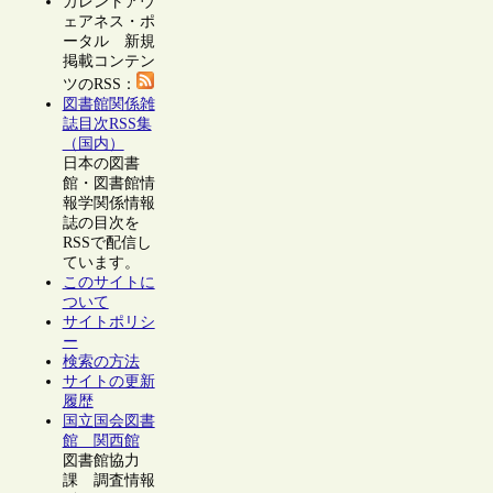
カレントアウ
ェアネス・ポ
ータル 新規
掲載コンテン
ツのRSS：
図書館関係雑
誌目次RSS集
（国内）
日本の図書
館・図書館情
報学関係情報
誌の目次を
RSSで配信し
ています。
このサイトに
ついて
サイトポリシ
ー
検索の方法
サイトの更新
履歴
国立国会図書
館 関西館
図書館協力
課 調査情報