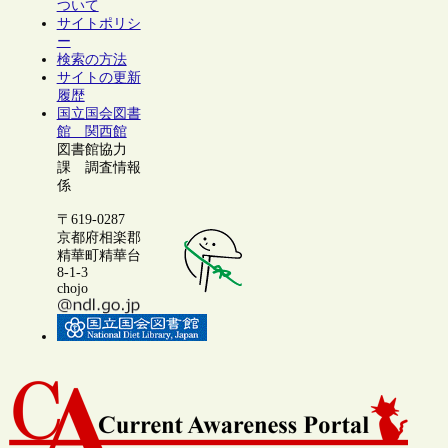
ついて
サイトポリシ
ー
検索の方法
サイトの更新
履歴
国立国会図書
館 関西館
図書館協力
課 調査情報
係
〒619-0287
京都府相楽郡
精華町精華台
8-1-3
chojo