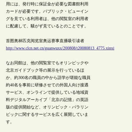
用には、発行時に保証金が必要な図書館利用
カードが必要です。パブリック・ビューイン
グを見ている利用者は、他の閲覧室の利用者
に配慮して、騒がず見ているとのことです。
首图奥林匹克阅览室奥运赛事直播吸引读者
http://www.clcn.net.cn/guanwuxx/200808/t20080813_4775.xinxi
なお同館は、他の閲覧室でもオリンピックや
北京ガイドブック等の展示を行っているほ
か、約300名の職員の中から語学が堪能な職員
約40名を事前に研修させての外国人向け接遇
サービス、オンラインで提供している地域資
料デジタルアーカイブ「北京の記憶」の英語
版の提供開始など、オリンピック・パラリン
ピックに関するサービスを広く展開していま
す。