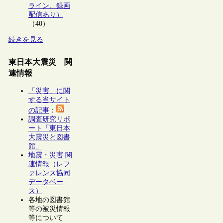
ライン、録画
配信あり）
（40）
続きを見る
東日本大震災 関
連情報
「災害」に関
する当サイト
の記事
：
調査研究リポ
ート「東日本
大震災と図書
館」
地震・災害 関
連情報（レフ
ァレンス協同
データベー
ス）
各地の図書館
等の被災情報
等について