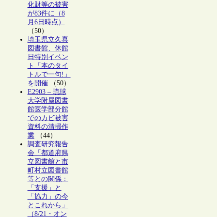
化財等の被害
が83件に（8
月6日時点）
（50）
埼玉県立久喜
図書館、休館
日特別イベン
ト「本のタイ
トルで一句!」
を開催
（50）
E2903 – 琉球
大学附属図書
館医学部分館
でのカビ被害
資料の清掃作
業
（44）
調査研究報告
会「都道府県
立図書館と市
町村立図書館
等との関係：
「支援」と
「協力」の今
とこれから」
（8/21・オン