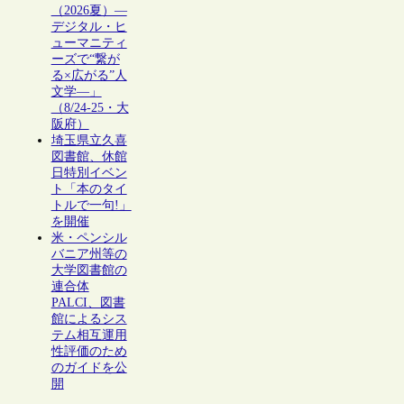
（2026夏）―
デジタル・ヒ
ューマニティ
ーズで“繋が
る×広がる”人
文学―」
（8/24-25・大
阪府）
埼玉県立久喜
図書館、休館
日特別イベン
ト「本のタイ
トルで一句!」
を開催
米・ペンシル
バニア州等の
大学図書館の
連合体
PALCI、図書
館によるシス
テム相互運用
性評価のため
のガイドを公
開