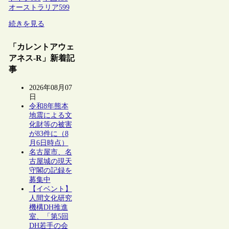
オーストラリア
599
続きを見る
「カレントアウェ
アネス-R」新着記
事
2026年08月07
日
令和8年熊本
地震による文
化財等の被害
が83件に（8
月6日時点）
名古屋市、名
古屋城の現天
守閣の記録を
募集中
【イベント】
人間文化研究
機構DH推進
室、「第5回
DH若手の会