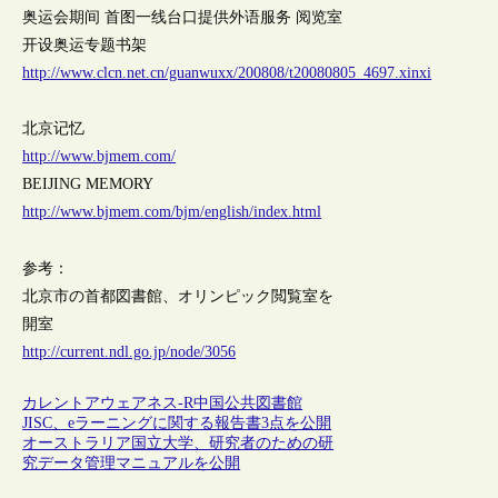
奥运会期间 首图一线台口提供外语服务 阅览室
开设奥运专题书架
http://www.clcn.net.cn/guanwuxx/200808/t20080805_4697.xinxi
北京记忆
http://www.bjmem.com/
BEIJING MEMORY
http://www.bjmem.com/bjm/english/index.html
参考：
北京市の首都図書館、オリンピック閲覧室を
開室
http://current.ndl.go.jp/node/3056
カレントアウェアネス-R
中国
公共図書館
JISC、eラーニングに関する報告書3点を公開
オーストラリア国立大学、研究者のための研
究データ管理マニュアルを公開