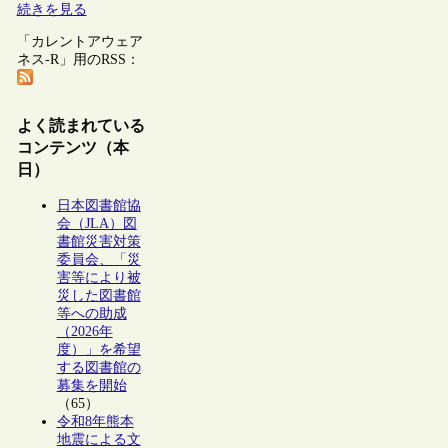
続きを見る
「カレントアウェア
ネス-R」用のRSS：
よく読まれている
コンテンツ（本
日）
日本図書館協
会（JLA）図
書館災害対策
委員会、「災
害等により被
災した図書館
等への助成
（2026年
度）」を希望
する図書館の
募集を開始
（65）
令和8年熊本
地震による文