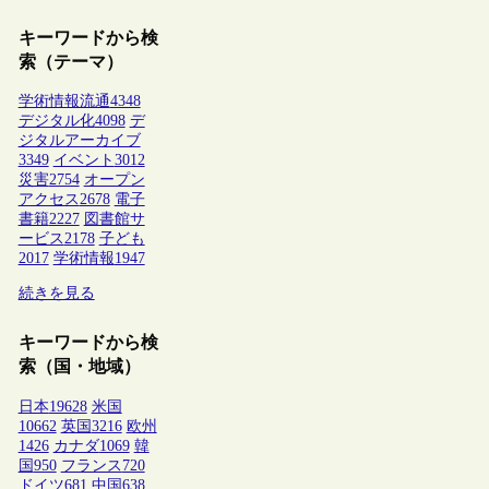
キーワードから検
索（テーマ）
学術情報流通
4348
デジタル化
4098
デ
ジタルアーカイブ
3349
イベント
3012
災害
2754
オープン
アクセス
2678
電子
書籍
2227
図書館サ
ービス
2178
子ども
2017
学術情報
1947
続きを見る
キーワードから検
索（国・地域）
日本
19628
米国
10662
英国
3216
欧州
1426
カナダ
1069
韓
国
950
フランス
720
ドイツ
681
中国
638