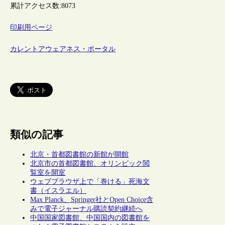
累計アクセス数:
8073
印刷用ページ
カレントアウェアネス・ポータル
類似の記事
北京・首都図書館の新館が開館
北京市の首都図書館、オリンピック閲
覧室を開室
ウェブブラウザ上で「巻ける」死海文
書（イスラエル）
Max Planck、Springer社とOpen Choice含
みで電子ジャーナル購読契約継続へ
中国国家図書館、中国国内の図書館を