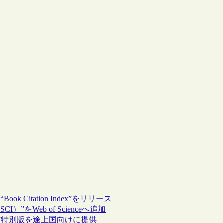
k Citation Index”をリリース
RSCI）”をWeb of Scienceへ追加
wledge”特別版を途上国向けに提供