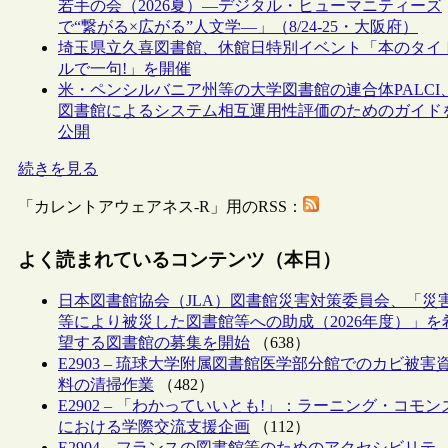
若手の会（2026夏）―デジタル・ヒューマニティーズ
で“繋がる×広がる”人文学―」（8/24-25・大阪府）
埼玉県立久喜図書館、休館日特別イベント「本のタイ
ルで一句!」を開催
米・ペンシルバニア州等の大学図書館の連合体PALCI
図書館によるシステム相互運用性評価のためのガイド
公開
続きを見る
「カレントアウェアネス-R」用のRSS：
よく読まれているコンテンツ（本日）
日本図書館協会（JLA）図書館災害対策委員会、「災
等により被災した図書館等への助成（2026年度）」を
望する図書館の募集を開始
（638）
E2903 – 琉球大学附属図書館医学部分館でのカビ被害
料の清掃作業
（482）
E2902 – 「わかっていいとも!」：ラーニング・コモン
における学際交流支援企画
（112）
E2904 – フランスの図書館等のためのアクセシビリテ