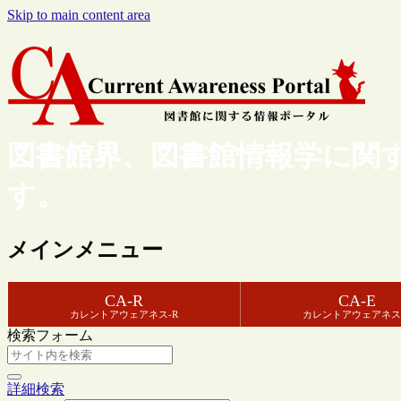
Skip to main content area
図書館界、図書館情報学に関
す。
メインメニュー
CA-R
CA-E
カレントアウェアネス-R
カレントアウェアネス
検索フォーム
詳細検索