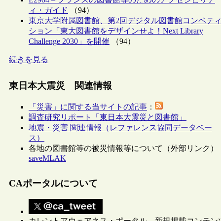
ィ・ガイド
（94）
東京大学附属図書館、第2回デジタル図書館コンペテ
ション「東大図書館をデザインせよ！Next Library
Challenge 2030」を開催
（94）
続きを見る
東日本大震災 関連情報
「災害」に関する当サイトの記事
：
調査研究リポート「東日本大震災と図書館」
地震・災害 関連情報（レファレンス協同データベー
ス）
各地の図書館等の被災情報等について（外部リンク）
saveMLAK
CAポータルについて
カレントアウェアネス・ポータル 新規掲載コンテン