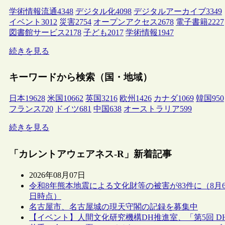
学術情報流通
4348
デジタル化
4098
デジタルアーカイブ
3349
イベント
3012
災害
2754
オープンアクセス
2678
電子書籍
2227
図書館サービス
2178
子ども
2017
学術情報
1947
続きを見る
キーワードから検索（国・地域）
日本
19628
米国
10662
英国
3216
欧州
1426
カナダ
1069
韓国
950
フランス
720
ドイツ
681
中国
638
オーストラリア
599
続きを見る
「カレントアウェアネス-R」新着記事
2026年08月07日
令和8年熊本地震による文化財等の被害が83件に（8月
日時点）
名古屋市、名古屋城の現天守閣の記録を募集中
【イベント】人間文化研究機構DH推進室、「第5回 D