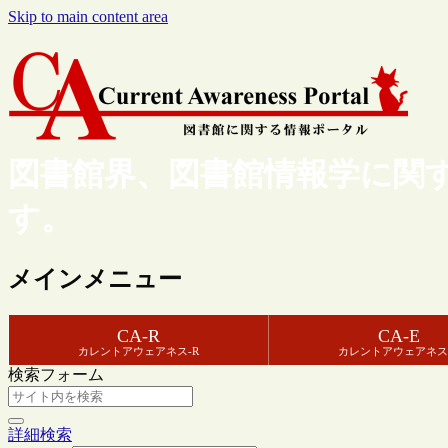
Skip to main content area
図書館界、図書館情報学に関
す。
メインメニュー
CA-R
CA-E
カレントアウェアネス-R
カレントアウェアネス
検索フォーム
詳細検索