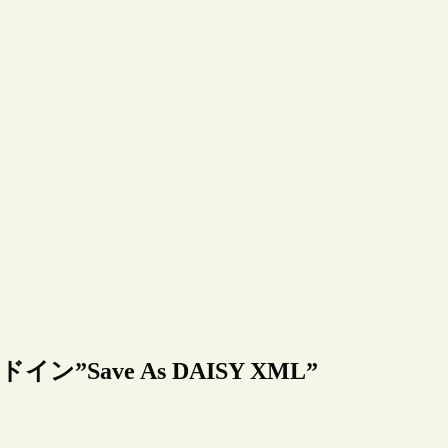
イン”Save As DAISY XML”