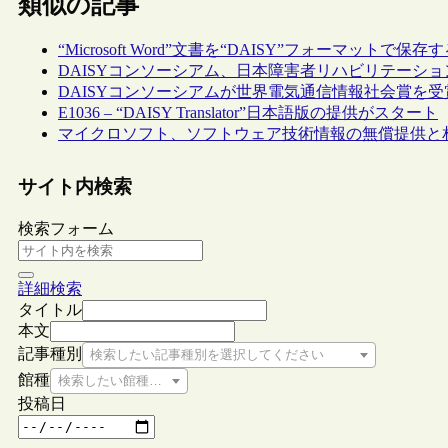
類似の記事
“Microsoft Word”文書を“DAISY”フォーマット
DAISYコンソーシアム、日本障害者リハビリテーション
DAISYコンソーシアムが世界電気通信情報社会賞を受
E1036 – “DAISY Translator”日本語版の提供がスタート
マイクロソフト、ソフトウェア技術情報の無償提供と
サイト内検索
検索フォーム
詳細検索
タイトル
本文
記事種別
検索したい記事種別を選択してください
館種
検索したい館種を選択してください
投稿日