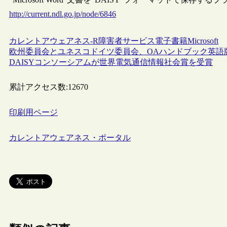
http://current.ndl.go.jp/node/6846
カレントアウェアネス-R
障害者サービス
電子書籍
Microsoft
欧州委員会とユネスコドイツ委員会、OAハンドブック英語
DAISYコンソーシアムが世界電気通信情報社会賞を受賞
累計アクセス数:
12670
印刷用ページ
カレントアウェアネス・ポータル