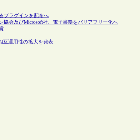
で保存するプラグインを配布へ
協会及びMicrosoft社、電子書籍をバリアフリー化へ
賞
相互運用性の拡大を発表