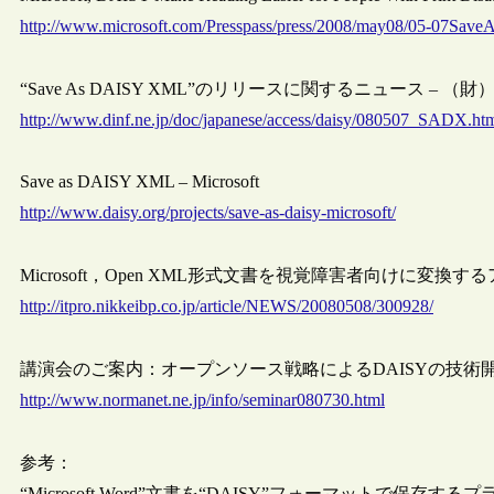
http://www.microsoft.com/Presspass/press/2008/may08/05-07Sa
“Save As DAISY XML”のリリースに関するニュース 
http://www.dinf.ne.jp/doc/japanese/access/daisy/080507_SADX.ht
Save as DAISY XML – Microsoft
http://www.daisy.org/projects/save-as-daisy-microsoft/
Microsoft，Open XML形式文書を視覚障害者向けに変換するア
http://itpro.nikkeibp.co.jp/article/NEWS/20080508/300928/
講演会のご案内：オープンソース戦略によるDAISYの技術
http://www.normanet.ne.jp/info/seminar080730.html
参考：
“Microsoft Word”文書を“DAISY”フォーマットで保存す