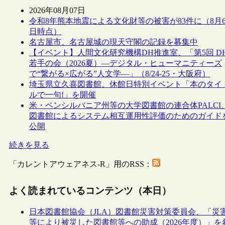
2026年08月07日
令和8年熊本地震による文化財等の被害が83件に（8月
日時点）
名古屋市、名古屋城の現天守閣の記録を募集中
【イベント】人間文化研究機構DH推進室、「第5回 D
若手の会（2026夏）―デジタル・ヒューマニティーズ
で“繋がる×広がる”人文学―」（8/24-25・大阪府）
埼玉県立久喜図書館、休館日特別イベント「本のタイ
ルで一句!」を開催
米・ペンシルバニア州等の大学図書館の連合体PALCI
図書館によるシステム相互運用性評価のためのガイド
公開
続きを見る
「カレントアウェアネス-R」用のRSS：
よく読まれているコンテンツ（本日）
日本図書館協会（JLA）図書館災害対策委員会、「災
等により被災した図書館等への助成（2026年度）」を