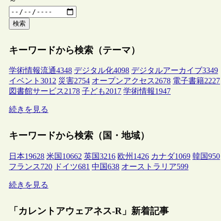
～
検索
キーワードから検索（テーマ）
学術情報流通
4348
デジタル化
4098
デジタルアーカイブ
3349
イベント
3012
災害
2754
オープンアクセス
2678
電子書籍
2227
図書館サービス
2178
子ども
2017
学術情報
1947
続きを見る
キーワードから検索（国・地域）
日本
19628
米国
10662
英国
3216
欧州
1426
カナダ
1069
韓国
950
フランス
720
ドイツ
681
中国
638
オーストラリア
599
続きを見る
「カレントアウェアネス-R」新着記事