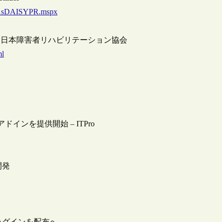
veAsDAISYPR.mspx
– （財）日本障害者リハビリテーション協会
ml
ドインを提供開始 – ITPro
開発
るプラグインを配布へ