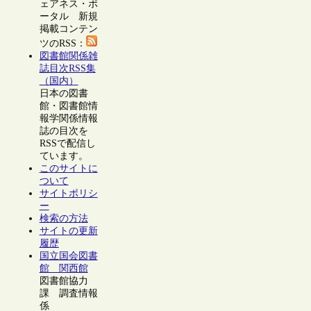
ェアネス・ポ
ータル 新規
掲載コンテン
ツのRSS：
図書館関係雑
誌目次RSS集
（国内）
日本の図書
館・図書館情
報学関係情報
誌の目次を
RSSで配信し
ています。
このサイトに
ついて
サイトポリシ
ー
検索の方法
サイトの更新
履歴
国立国会図書
館 関西館
図書館協力
課 調査情報
係