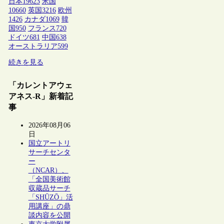
日本
19623
米国
10660
英国
3216
欧州
1426
カナダ
1069
韓
国
950
フランス
720
ドイツ
681
中国
638
オーストラリア
599
続きを見る
「カレントアウェ
アネス-R」新着記
事
2026年08月06
日
国立アートリ
サーチセンタ
ー
（NCAR）、
「全国美術館
収蔵品サーチ
「SHŪZŌ」活
用講座」の鼎
談内容を公開