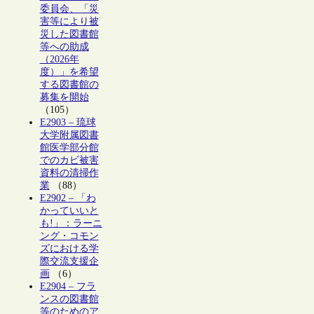
委員会、「災
害等により被
災した図書館
等への助成
（2026年
度）」を希望
する図書館の
募集を開始
（105）
E2903 – 琉球
大学附属図書
館医学部分館
でのカビ被害
資料の清掃作
業
（88）
E2902 – 「わ
かっていいと
も!」：ラーニ
ング・コモン
ズにおける学
際交流支援企
画
（6）
E2904 – フラ
ンスの図書館
等のためのア