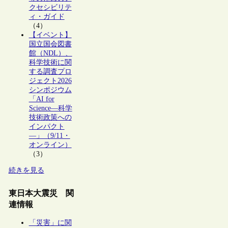
クセシビリテ
ィ・ガイド
（4）
【イベント】
国立国会図書
館（NDL）、
科学技術に関
する調査プロ
ジェクト2026
シンポジウム
「AI for
Science―科学
技術政策への
インパクト
―」（9/11・
オンライン）
（3）
続きを見る
東日本大震災 関
連情報
「災害」に関