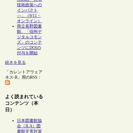
技術政策への
インパクト
―」（9/11・
オンライン）
県立長野図書
館、「信州デ
ジタルコモン
ズ」のコンテ
ンツにDOIの
付与を開始
続きを見る
「カレントアウェア
ネス-R」用のRSS：
よく読まれている
コンテンツ（本
日）
日本図書館協
会（JLA）図
書館災害対策