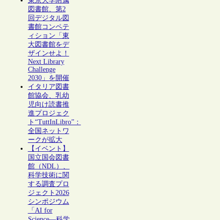
東京大学附属
図書館、第2
回デジタル図
書館コンペテ
ィション「東
大図書館をデ
ザインせよ！
Next Library
Challenge
2030」を開催
イタリア図書
館協会、乳幼
児向け読書推
進プロジェク
ト“TuttInLibro”：
全国ネットワ
ークが拡大
【イベント】
国立国会図書
館（NDL）、
科学技術に関
する調査プロ
ジェクト2026
シンポジウム
「AI for
Science―科学