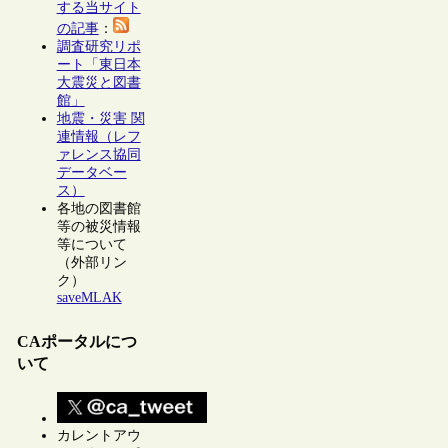
する当サイト
の記事
：
調査研究リポ
ート「東日本
大震災と図書
館」
地震・災害 関
連情報（レフ
ァレンス協同
データベー
ス）
各地の図書館
等の被災情報
等について
（外部リン
ク）
saveMLAK
CAポータルにつ
いて
カレントアウ