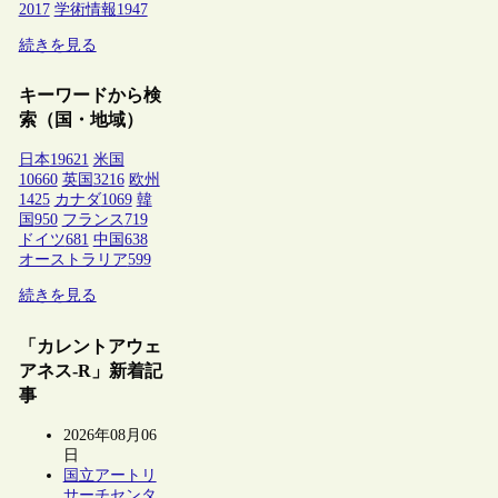
2017
学術情報
1947
続きを見る
キーワードから検
索（国・地域）
日本
19621
米国
10660
英国
3216
欧州
1425
カナダ
1069
韓
国
950
フランス
719
ドイツ
681
中国
638
オーストラリア
599
続きを見る
「カレントアウェ
アネス-R」新着記
事
2026年08月06
日
国立アートリ
サーチセンタ