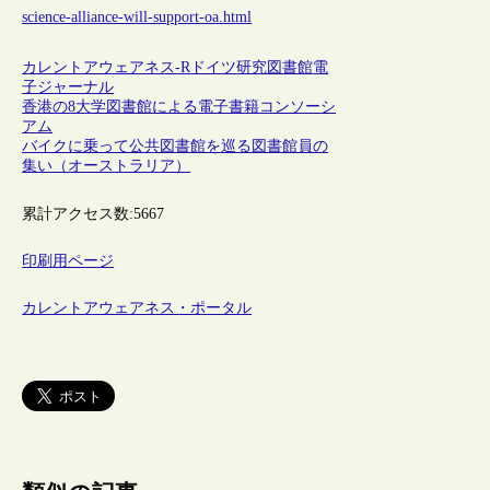
science-alliance-will-support-oa.html
カレントアウェアネス-R
ドイツ
研究図書館
電
子ジャーナル
香港の8大学図書館による電子書籍コンソーシ
アム
バイクに乗って公共図書館を巡る図書館員の
集い（オーストラリア）
累計アクセス数:
5667
印刷用ページ
カレントアウェアネス・ポータル