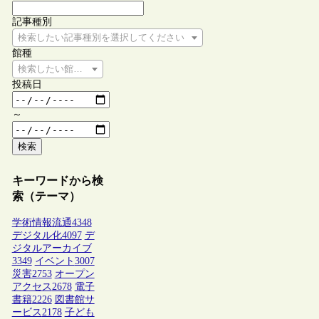
記事種別
検索したい記事種別を選択してください
館種
検索したい館種を選択してください
投稿日
～
検索
キーワードから検
索（テーマ）
学術情報流通
4348
デジタル化
4097
デ
ジタルアーカイブ
3349
イベント
3007
災害
2753
オープン
アクセス
2678
電子
書籍
2226
図書館サ
ービス
2178
子ども