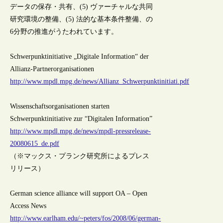
データの保存・共有、(5) ヴァーチャルな共同
研究環境の整備、(5) 法的な基本条件整備、の
6分野の推進がうたわれています。
Schwerpunktinitiative „Digitale Information“ der
Allianz-Partnerorganisationen
http://www.mpdl.mpg.de/news/Allianz_Schwerpunktinitiati.pdf
Wissenschaftsorganisationen starten
Schwerpunktinitiative zur “Digitalen Information”
http://www.mpdl.mpg.de/news/mpdl-pressrelease-
20080615_de.pdf
（※マックス・プランク研究所によるプレス
リリース）
German science alliance will support OA – Open
Access News
http://www.earlham.edu/~peters/fos/2008/06/german-