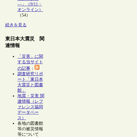
―」（9/11・
オンライン）
（54）
続きを見る
東日本大震災 関
連情報
「災害」に関
する当サイト
の記事
：
調査研究リポ
ート「東日本
大震災と図書
館」
地震・災害 関
連情報（レフ
ァレンス協同
データベー
ス）
各地の図書館
等の被災情報
等について