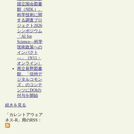
国立国会図書
館（NDL）、
科学技術に関
する調査プロ
ジェクト2026
シンポジウム
「AI for
Science―科学
技術政策への
インパクト
―」（9/11・
オンライン）
県立長野図書
館、「信州デ
ジタルコモン
ズ」のコンテ
ンツにDOIの
付与を開始
続きを見る
「カレントアウェア
ネス-R」用のRSS：