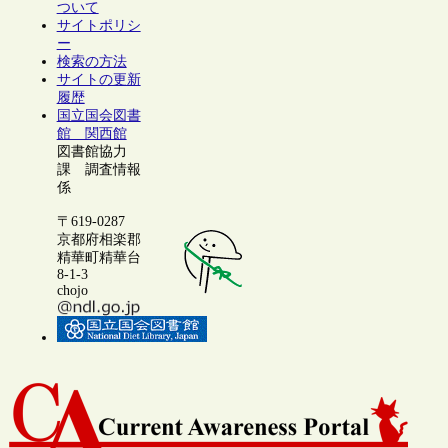
ついて
サイトポリシ
ー
検索の方法
サイトの更新
履歴
国立国会図書
館 関西館
図書館協力
課 調査情報
係
〒619-0287
京都府相楽郡
精華町精華台
8-1-3
chojo