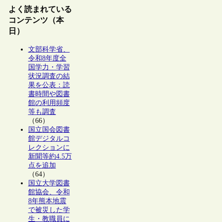
よく読まれている
コンテンツ（本
日）
文部科学省、
令和8年度全
国学力・学習
状況調査の結
果を公表：読
書時間や図書
館の利用頻度
等も調査
（66）
国立国会図書
館デジタルコ
レクションに
新聞等約4.5万
点を追加
（64）
国立大学図書
館協会、令和
8年熊本地震
で被災した学
生・教職員に