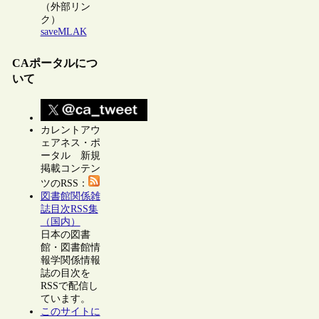
（外部リン
ク）
saveMLAK
CAポータルにつ
いて
カレントアウ
ェアネス・ポ
ータル 新規
掲載コンテン
ツのRSS：
図書館関係雑
誌目次RSS集
（国内）
日本の図書
館・図書館情
報学関係情報
誌の目次を
RSSで配信し
ています。
このサイトに