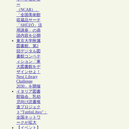
ー
（NCAR）、
「全国美術館
収蔵品サーチ
「SHŪZŌ」活
用講座」の鼎
談内容を公開
東京大学附属
図書館、第2
回デジタル図
書館コンペテ
ィション「東
大図書館をデ
ザインせよ！
Next Library
Challenge
2030」を開催
イタリア図書
館協会、乳幼
児向け読書推
進プロジェク
ト“TuttInLibro”：
全国ネットワ
ークが拡大
【イベント】