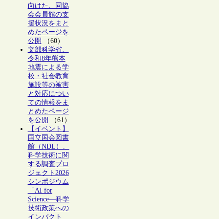
向けた、同協
会会員館の支
援状況をまと
めたページを
公開
（60）
文部科学省、
令和8年熊本
地震による学
校・社会教育
施設等の被害
と対応につい
ての情報をま
とめたページ
を公開
（61）
【イベント】
国立国会図書
館（NDL）、
科学技術に関
する調査プロ
ジェクト2026
シンポジウム
「AI for
Science―科学
技術政策への
インパクト