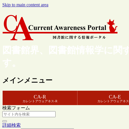
Skip to main content area
図書館界、図書館情報学に関
す。
メインメニュー
CA-R
CA-E
カレントアウェアネス-R
カレントアウェアネス
検索フォーム
詳細検索