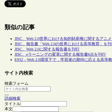
類似の記事
JISC、Web 2.0世界における知的財産権に関するア
JISC、報告書「Web 2.0の世界における高等教育」を
JISC、Web 2.0に関する報告書を刊行
JISC、eラーニングの変革に関する報告書6点を刊行
E932 – Web 2.0環境下で，学習者の期待に応える高
サイト内検索
検索フォーム
詳細検索
タイトル
本文