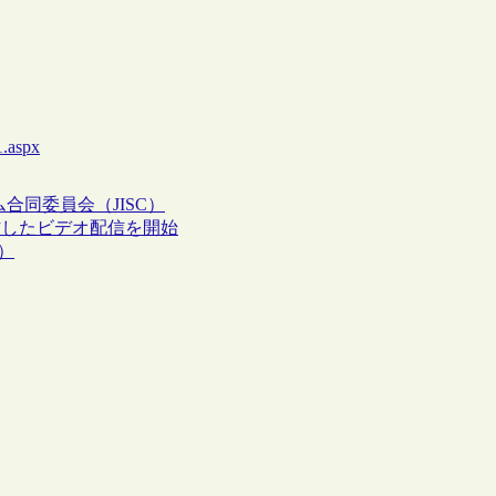
1.aspx
合同委員会（JISC）
」を取材したビデオ配信を開始
）