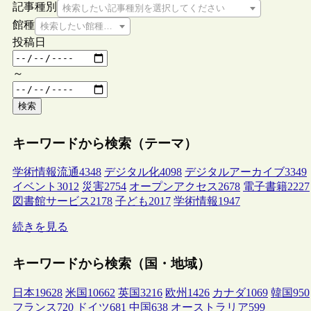
記事種別
検索したい記事種別を選択してください
館種
検索したい館種を選択してください
投稿日
～
検索
キーワードから検索（テーマ）
学術情報流通
4348
デジタル化
4098
デジタルアーカイブ
3349
イベント
3012
災害
2754
オープンアクセス
2678
電子書籍
2227
図書館サービス
2178
子ども
2017
学術情報
1947
続きを見る
キーワードから検索（国・地域）
日本
19628
米国
10662
英国
3216
欧州
1426
カナダ
1069
韓国
950
フランス
720
ドイツ
681
中国
638
オーストラリア
599