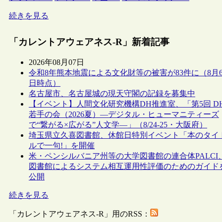
続きを見る
「カレントアウェアネス-R」新着記事
2026年08月07日
令和8年熊本地震による文化財等の被害が83件に（8月
日時点）
名古屋市、名古屋城の現天守閣の記録を募集中
【イベント】人間文化研究機構DH推進室、「第5回 D
若手の会（2026夏）―デジタル・ヒューマニティーズ
で“繋がる×広がる”人文学―」（8/24-25・大阪府）
埼玉県立久喜図書館、休館日特別イベント「本のタイ
ルで一句!」を開催
米・ペンシルバニア州等の大学図書館の連合体PALCI
図書館によるシステム相互運用性評価のためのガイド
公開
続きを見る
「カレントアウェアネス-R」用のRSS：