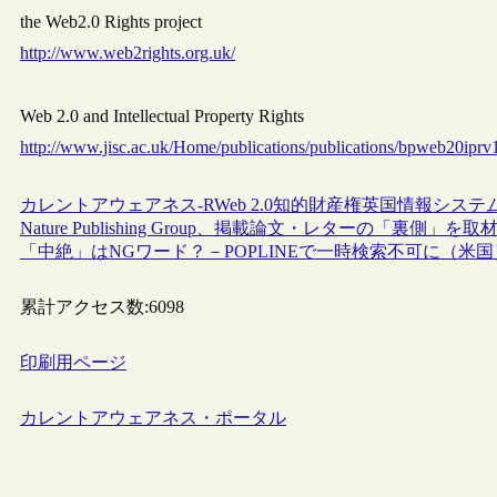
the Web2.0 Rights project
http://www.web2rights.org.uk/
Web 2.0 and Intellectual Property Rights
http://www.jisc.ac.uk/Home/publications/publications/bpweb20iprv
カレントアウェアネス-R
Web 2.0
知的財産権
英国情報システム
Nature Publishing Group、掲載論文・レターの「裏側
「中絶」はNGワード？－POPLINEで一時検索不可に（米国
累計アクセス数:
6098
印刷用ページ
カレントアウェアネス・ポータル