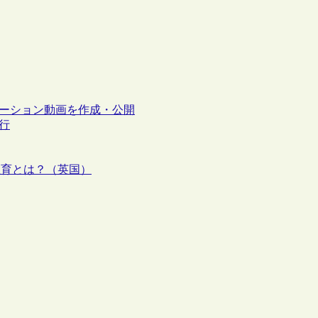
ニメーション動画を作成・公開
刊行
等教育とは？（英国）