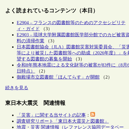
よく読まれているコンテンツ（本日）
E2904 – フランスの図書館等のためのアクセシビリテ
ィ・ガイド
（3）
E2903 – 琉球大学附属図書館医学部分館でのカビ被害
料の清掃作業
（3）
日本図書館協会（JLA）図書館災害対策委員会、「災
等により被災した図書館等への助成（2026年度）」を
望する図書館の募集を開始
（3）
令和8年熊本地震による文化財等の被害が83件に（8月
日時点）
（2）
御殿場市立図書館「ほんてらす」が開館
（2）
続きを見る
東日本大震災 関連情報
「災害」に関する当サイトの記事
：
調査研究リポート「東日本大震災と図書館」
地震・災害 関連情報（レファレンス協同データベー