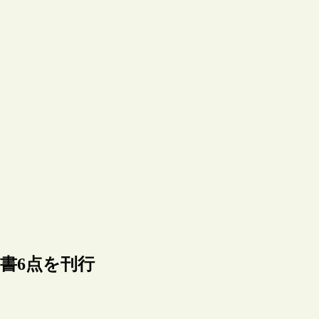
告書6点を刊行