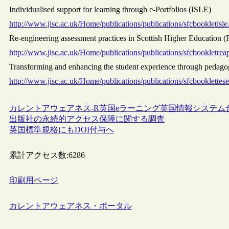
Individualised support for learning through e-Portfolios (ISLE)
http://www.jisc.ac.uk/Home/publications/publications/sfcbookletisle
Re-engineering assessment practices in Scottish Higher Education
http://www.jisc.ac.uk/Home/publications/publications/sfcbookletrea
Transforming and enhancing the student experience through peda
http://www.jisc.ac.uk/Home/publications/publications/sfcbooklettes
カレントアウェアネス-R
英国
eラーニング
英国情報システム合
出版社の永続的アクセス保障に関する調査
英国標準規格にもDOI付与へ
累計アクセス数:
6286
印刷用ページ
カレントアウェアネス・ポータル