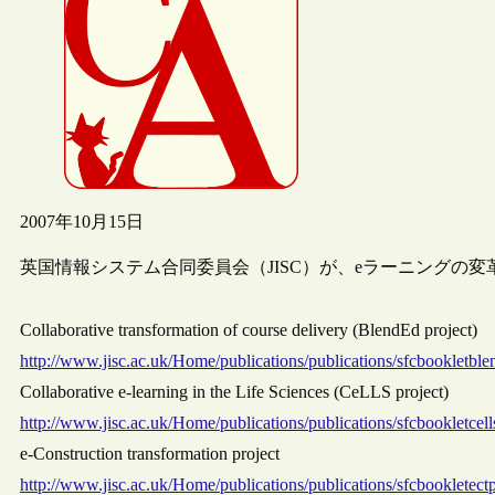
2007年10月15日
英国情報システム合同委員会（JISC）が、eラーニングの
Collaborative transformation of course delivery (BlendEd project)
http://www.jisc.ac.uk/Home/publications/publications/sfcbookletbl
Collaborative e-learning in the Life Sciences (CeLLS project)
http://www.jisc.ac.uk/Home/publications/publications/sfcbookletcell
e-Construction transformation project
http://www.jisc.ac.uk/Home/publications/publications/sfcbookletect