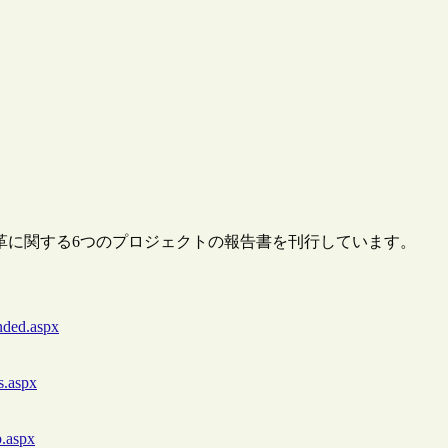
変革に関する6つのプロジェクトの報告書を刊行しています。
ended.aspx
s.aspx
p.aspx