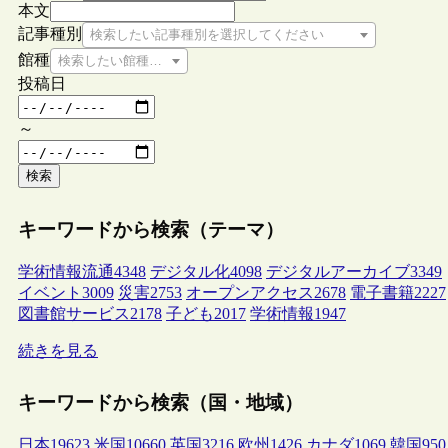
本文
記事種別
検索したい記事種別を選択してください
館種
検索したい館種を選択してください
投稿日
～
検索
キーワードから検索（テーマ）
学術情報流通
4348
デジタル化
4098
デジタルアーカイブ
3349
イベント
3009
災害
2753
オープンアクセス
2678
電子書籍
2227
図書館サービス
2178
子ども
2017
学術情報
1947
続きを見る
キーワードから検索（国・地域）
日本
19623
米国
10660
英国
3216
欧州
1426
カナダ
1069
韓国
950