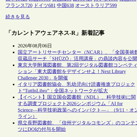
フランス
720
ドイツ
681
中国
638
オーストラリア
599
続きを見る
「カレントアウェアネス-R」新着記事
2026年08月06日
国立アートリサーチセンター（NCAR）、「全国美術
収蔵品サーチ「SHŪZŌ」活用講座」の鼎談内容を公
東京大学附属図書館、第2回デジタル図書館コンペテ
ション「東大図書館をデザインせよ！Next Library
Challenge 2030」を開催
イタリア図書館協会、乳幼児向け読書推進プロジェク
ト“TuttInLibro”：全国ネットワークが拡大
【イベント】国立国会図書館（NDL）、科学技術に関
する調査プロジェクト2026シンポジウム「AI for
Science―科学技術政策へのインパクト―」（9/11・オ
ライン）
県立長野図書館、「信州デジタルコモンズ」のコンテ
ツにDOIの付与を開始