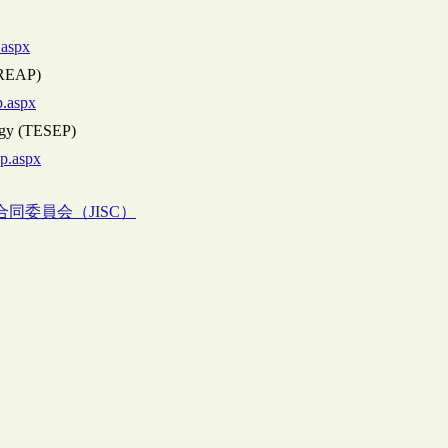
.aspx
 (REAP)
p.aspx
gogy (TESEP)
ep.aspx
同委員会（JISC）