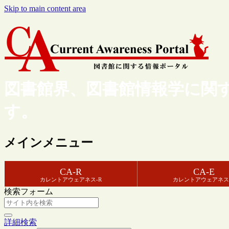
Skip to main content area
図書館界、図書館情報学に関
す。
メインメニュー
CA-R
CA-E
カレントアウェアネス-R
カレントアウェアネス
検索フォーム
詳細検索