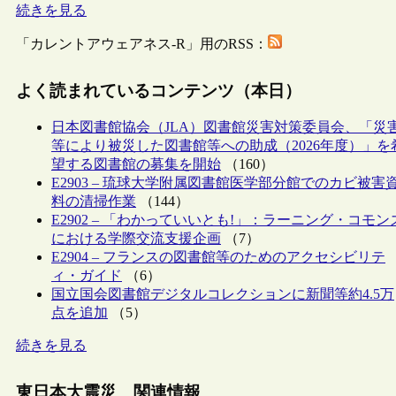
続きを見る
「カレントアウェアネス-R」用のRSS：
よく読まれているコンテンツ（本日）
日本図書館協会（JLA）図書館災害対策委員会、「災
等により被災した図書館等への助成（2026年度）」を
望する図書館の募集を開始
（160）
E2903 – 琉球大学附属図書館医学部分館でのカビ被害
料の清掃作業
（144）
E2902 – 「わかっていいとも!」：ラーニング・コモン
における学際交流支援企画
（7）
E2904 – フランスの図書館等のためのアクセシビリテ
ィ・ガイド
（6）
国立国会図書館デジタルコレクションに新聞等約4.5万
点を追加
（5）
続きを見る
東日本大震災 関連情報