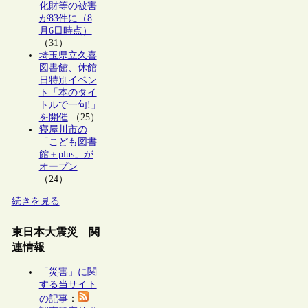
化財等の被害
が83件に（8
月6日時点）
（31）
埼玉県立久喜
図書館、休館
日特別イベン
ト「本のタイ
トルで一句!」
を開催
（25）
寝屋川市の
「こども図書
館＋plus」が
オープン
（24）
続きを見る
東日本大震災 関
連情報
「災害」に関
する当サイト
の記事
：