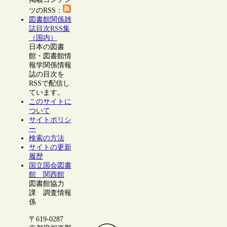
ツのRSS：
図書館関係雑
誌目次RSS集
（国内）
日本の図書
館・図書館情
報学関係情報
誌の目次を
RSSで配信し
ています。
このサイトに
ついて
サイトポリシ
ー
検索の方法
サイトの更新
履歴
国立国会図書
館 関西館
図書館協力
課 調査情報
係
〒619-0287