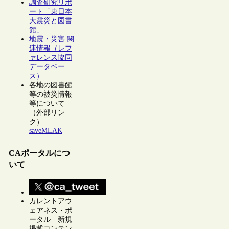
調査研究リポ
ート「東日本
大震災と図書
館」
地震・災害 関
連情報（レフ
ァレンス協同
データベー
ス）
各地の図書館
等の被災情報
等について
（外部リン
ク）
saveMLAK
CAポータルにつ
いて
カレントアウ
ェアネス・ポ
ータル 新規
掲載コンテン