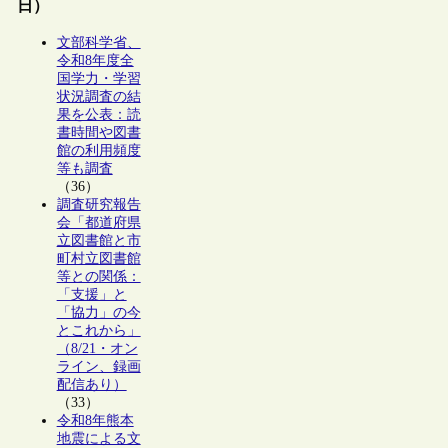
日）
文部科学省、
令和8年度全
国学力・学習
状況調査の結
果を公表：読
書時間や図書
館の利用頻度
等も調査
（36）
調査研究報告
会「都道府県
立図書館と市
町村立図書館
等との関係：
「支援」と
「協力」の今
とこれから」
（8/21・オン
ライン、録画
配信あり）
（33）
令和8年熊本
地震による文