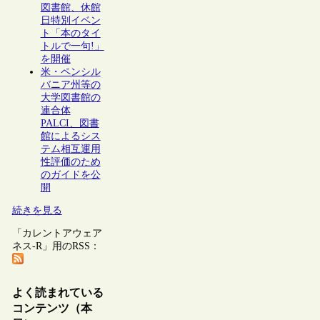
図書館、休館
日特別イベン
ト「本のタイ
トルで一句!」
を開催
米・ペンシル
バニア州等の
大学図書館の
連合体
PALCI、図書
館によるシス
テム相互運用
性評価のため
のガイドを公
開
続きを見る
「カレントアウェア
ネス-R」用のRSS：
よく読まれている
コンテンツ（本