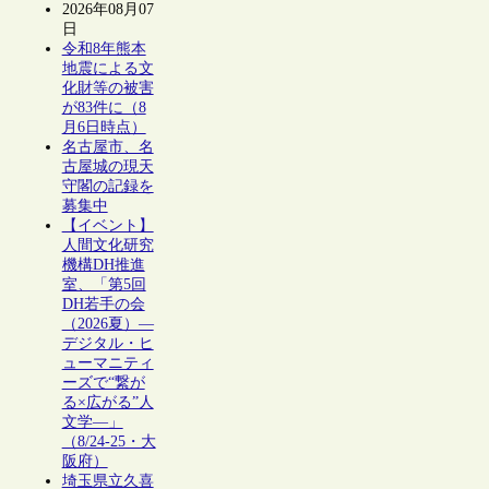
2026年08月07
日
令和8年熊本
地震による文
化財等の被害
が83件に（8
月6日時点）
名古屋市、名
古屋城の現天
守閣の記録を
募集中
【イベント】
人間文化研究
機構DH推進
室、「第5回
DH若手の会
（2026夏）―
デジタル・ヒ
ューマニティ
ーズで“繋が
る×広がる”人
文学―」
（8/24-25・大
阪府）
埼玉県立久喜