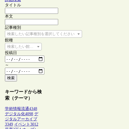
タイトル
本文
記事種別
検索したい記事種別を選択してください
館種
検索したい館種を選択してください
投稿日
～
検索
キーワードから検
索（テーマ）
学術情報流通
4348
デジタル化
4098
デ
ジタルアーカイブ
3349
イベント
3012