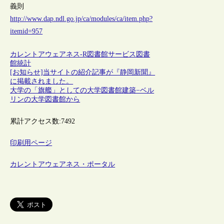
義則
http://www.dap.ndl.go.jp/ca/modules/ca/item.php?
itemid=957
カレントアウェアネス-R
図書館サービス
図書
館統計
[お知らせ]当サイトの紹介記事が『静岡新聞』
に掲載されました。
大学の「旗艦」としての大学図書館建築−ベル
リンの大学図書館から
累計アクセス数:
7492
印刷用ページ
カレントアウェアネス・ポータル