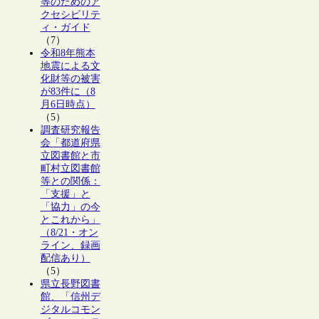
等のためのア
クセシビリテ
ィ・ガイド
（7）
令和8年熊本
地震による文
化財等の被害
が83件に（8
月6日時点）
（5）
調査研究報告
会「都道府県
立図書館と市
町村立図書館
等との関係：
「支援」と
「協力」の今
とこれから」
（8/21・オン
ライン、録画
配信あり）
（5）
県立長野図書
館、「信州デ
ジタルコモン