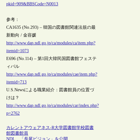
pkid=909&BBSCode=N0013
参考：
CA1635 (No.293) – 韓国の図書館関連法規の最
新動向 / 金容媛
http://www.dap.ndl.go.jp/ca/modules/ca/item.php?
itemid=1073
E696 (No.114) – 第1回大韓民国図書館フェステ
ィバル
http://www.dap.ndl.go.jp/ca/modules/cae/item.php?
itemid=713
U.S.Newsによる職業紹介：図書館員の位置づ
けは？
http://www.dap.ndl.go.jp/ca/modules/car/index.php?
p=2762
カレントアウェアネス-R
大学図書館
学校図書
館
図書館員
NDL、「長尾ビジョン」を公開