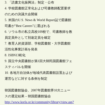
3. 「読書文化振興法」制定・公布
4. 学校図書館正常化および司書教師配置要求
のための決議大会開催
5. 米国のU.S. News & World Report誌で図書館
司書が“Best Careers”に選ばれる
6. ソウル市の私立高校109校で、司書教師を教
員定員外として別途定員を確定
7. 教育人的資源部、学校図書館・大学図書館
活性化事業計画を発表
8. ISBN13桁化
9. 国立中央図書館が第1回大韓民国図書館フェ
スティバルを開催
10. 各地方自治体が地域代表図書館設置および
運営などに対する条例を制定
韓国図書館協会、2007年図書館界10大ニュー
スの選定結果 – 韓国図書館協会
http://www.korla.or.kr/community/library/view.asp?