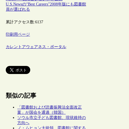
U.S.Newsの“Best Careers”2008年版にも図書館
員が選ばれる
累計アクセス数:
6137
印刷用ページ
カレントアウェアネス・ポータル
類似の記事
「図書館および読書振興法全面改正
案」が国会を通過（韓国）
ソウル市立子ども図書館、現状維持の
方向へ
ノ・ムヒョン大統領、図書館に関する