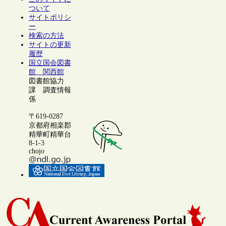
ついて
サイトポリシ
ー
検索の方法
サイトの更新
履歴
国立国会図書
館 関西館
図書館協力
課 調査情報
係
〒619-0287
京都府相楽郡
精華町精華台
8-1-3
chojo