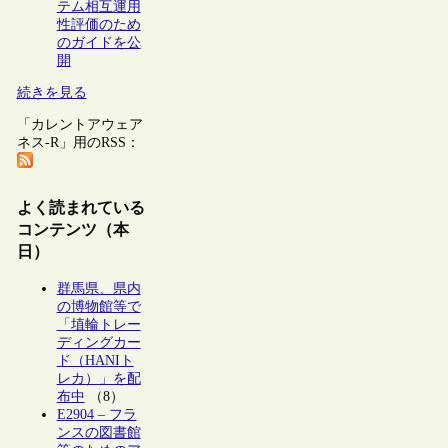
テム相互運用
性評価のため
のガイドを公
開
続きを見る
「カレントアウェア
ネス-R」用のRSS：
よく読まれている
コンテンツ（本
日）
群馬県、県内
の博物館等で
「埴輪トレー
ディングカー
ド（HANIト
レカ）」を配
布中
（8）
E2904 – フラ
ンスの図書館