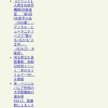
【イベント】
人間文化研究
機構DH推進
室、「第5回
DH若手の会
（2026夏）―
デジタル・ヒ
ューマニティ
ーズで“繋が
る×広がる”人
文学―」
（8/24-25・大
阪府）
埼玉県立久喜
図書館、休館
日特別イベン
ト「本のタイ
トルで一句!」
を開催
米・ペンシル
バニア州等の
大学図書館の
連合体
PALCI、図書
館によるシス