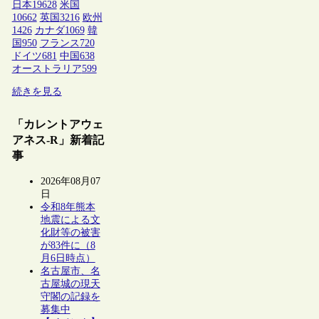
日本
19628
米国
10662
英国
3216
欧州
1426
カナダ
1069
韓
国
950
フランス
720
ドイツ
681
中国
638
オーストラリア
599
続きを見る
「カレントアウェ
アネス-R」新着記
事
2026年08月07
日
令和8年熊本
地震による文
化財等の被害
が83件に（8
月6日時点）
名古屋市、名
古屋城の現天
守閣の記録を
募集中