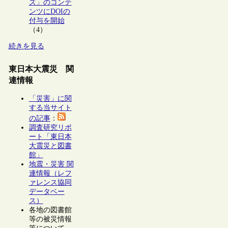
ズ」のコンテ
ンツにDOIの
付与を開始
（4）
続きを見る
東日本大震災 関
連情報
「災害」に関
する当サイト
の記事
：
調査研究リポ
ート「東日本
大震災と図書
館」
地震・災害 関
連情報（レフ
ァレンス協同
データベー
ス）
各地の図書館
等の被災情報