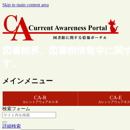
Skip to main content area
図書館界、図書館情報学に関
す。
メインメニュー
CA-R
CA-E
カレントアウェアネス-R
カレントアウェアネス
検索フォーム
詳細検索