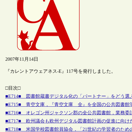
2007年11月14日
『カレントアウェアネス-E』117号を発行しました。
□目次□
■E714■ 図書館蔵書デジタル化の「パートナー」をどう選
■E715■ 青空文庫，『青空文庫 全』を全国の公共図書館
■E716■ オレゴン州ジャクソン郡の全公共図書館，業務
■E717■ 欧州議会も欧州デジタル図書館計画の促進に向け
■E718■ 米国学校図書館員協会，「21世紀の学習者のた