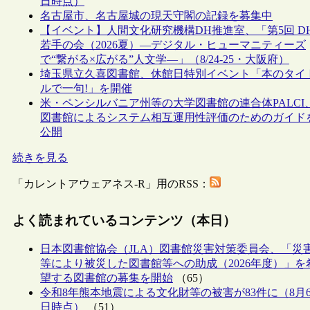
日時点）
名古屋市、名古屋城の現天守閣の記録を募集中
【イベント】人間文化研究機構DH推進室、「第5回 D
若手の会（2026夏）―デジタル・ヒューマニティーズ
で“繋がる×広がる”人文学―」（8/24-25・大阪府）
埼玉県立久喜図書館、休館日特別イベント「本のタイ
ルで一句!」を開催
米・ペンシルバニア州等の大学図書館の連合体PALCI
図書館によるシステム相互運用性評価のためのガイド
公開
続きを見る
「カレントアウェアネス-R」用のRSS：
よく読まれているコンテンツ（本日）
日本図書館協会（JLA）図書館災害対策委員会、「災
等により被災した図書館等への助成（2026年度）」を
望する図書館の募集を開始
（65）
令和8年熊本地震による文化財等の被害が83件に（8月
日時点）
（51）