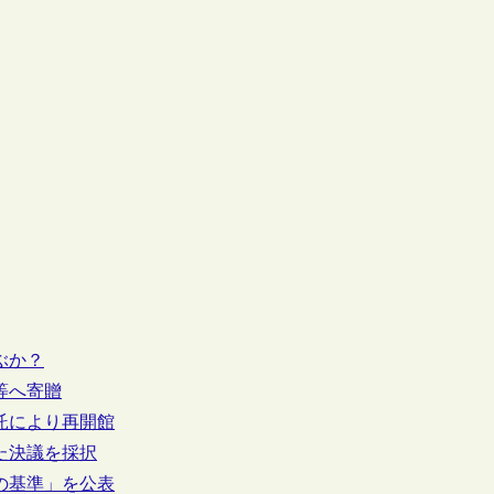
ぶか？
等へ寄贈
委託により再開館
た決議を採択
めの基準」を公表