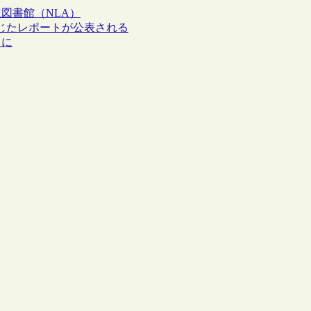
図書館（NLA）
じたレポートが公表される
とに