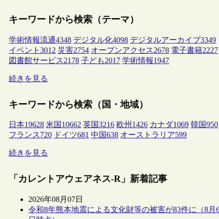
キーワードから検索（テーマ）
学術情報流通
4348
デジタル化
4098
デジタルアーカイブ
3349
イベント
3012
災害
2754
オープンアクセス
2678
電子書籍
2227
図書館サービス
2178
子ども
2017
学術情報
1947
続きを見る
キーワードから検索（国・地域）
日本
19628
米国
10662
英国
3216
欧州
1426
カナダ
1069
韓国
950
フランス
720
ドイツ
681
中国
638
オーストラリア
599
続きを見る
「カレントアウェアネス-R」新着記事
2026年08月07日
令和8年熊本地震による文化財等の被害が83件に（8月