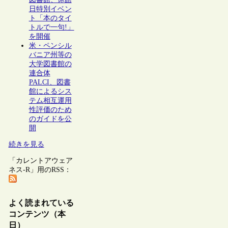
日特別イベン
ト「本のタイ
トルで一句!」
を開催
米・ペンシル
バニア州等の
大学図書館の
連合体
PALCI、図書
館によるシス
テム相互運用
性評価のため
のガイドを公
開
続きを見る
「カレントアウェア
ネス-R」用のRSS：
よく読まれている
コンテンツ（本
日）