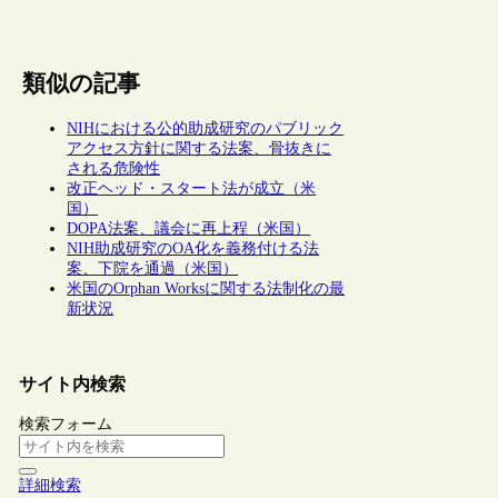
類似の記事
NIHにおける公的助成研究のパブリック
アクセス方針に関する法案、骨抜きに
される危険性
改正ヘッド・スタート法が成立（米
国）
DOPA法案、議会に再上程（米国）
NIH助成研究のOA化を義務付ける法
案、下院を通過（米国）
米国のOrphan Worksに関する法制化の最
新状況
サイト内検索
検索フォーム
詳細検索