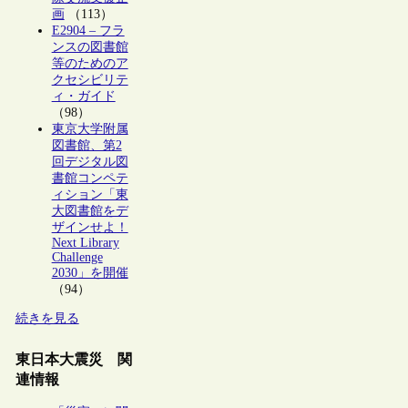
画
（113）
E2904 – フラ
ンスの図書館
等のためのア
クセシビリテ
ィ・ガイド
（98）
東京大学附属
図書館、第2
回デジタル図
書館コンペテ
ィション「東
大図書館をデ
ザインせよ！
Next Library
Challenge
2030」を開催
（94）
続きを見る
東日本大震災 関
連情報