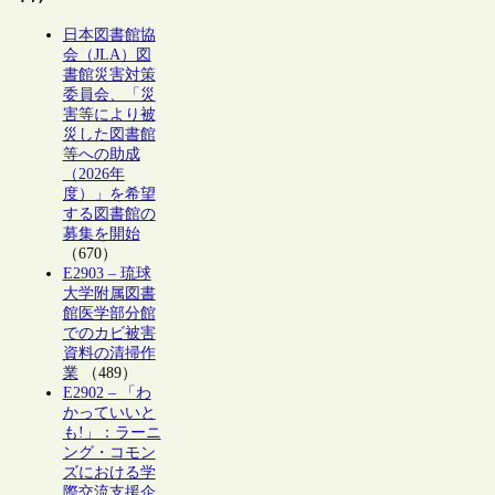
日本図書館協
会（JLA）図
書館災害対策
委員会、「災
害等により被
災した図書館
等への助成
（2026年
度）」を希望
する図書館の
募集を開始
（670）
E2903 – 琉球
大学附属図書
館医学部分館
でのカビ被害
資料の清掃作
業
（489）
E2902 – 「わ
かっていいと
も!」：ラーニ
ング・コモン
ズにおける学
際交流支援企