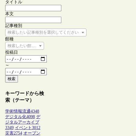
タイトル
本文
記事種別
検索したい記事種別を選択してください
館種
検索したい館種を選択してください
投稿日
～
検索
キーワードから検
索（テーマ）
学術情報流通
4348
デジタル化
4098
デ
ジタルアーカイブ
3349
イベント
3012
災害
2754
オープン