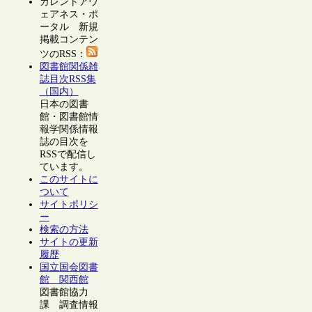
カレントアウ
ェアネス・ポ
ータル 新規
掲載コンテン
ツのRSS：
図書館関係雑
誌目次RSS集
（国内）
日本の図書
館・図書館情
報学関係情報
誌の目次を
RSSで配信し
ています。
このサイトに
ついて
サイトポリシ
ー
検索の方法
サイトの更新
履歴
国立国会図書
館 関西館
図書館協力
課 調査情報