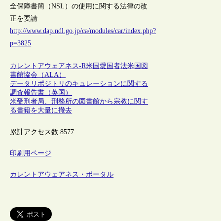
全保障書簡（NSL）の使用に関する法律の改
正を要請
http://www.dap.ndl.go.jp/ca/modules/car/index.php?
p=3825
カレントアウェアネス-R
米国
愛国者法
米国図
書館協会（ALA）
データリポジトリのキュレーションに関する
調査報告書（英国）
米受刑者局、刑務所の図書館から宗教に関す
る書籍を大量に撤去
累計アクセス数:
8577
印刷用ページ
カレントアウェアネス・ポータル