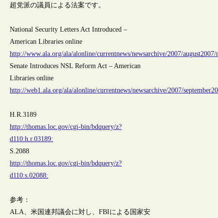
超党派の議員による法案です。
National Security Letters Act Introduced –
American Libraries online
http://www.ala.org/ala/alonline/currentnews/newsarchive/2007/august2007/
Senate Introduces NSL Reform Act – American
Libraries online
http://web1.ala.org/ala/alonline/currentnews/newsarchive/2007/september2
H.R.3189
http://thomas.loc.gov/cgi-bin/bdquery/z?
d110:h.r.03189:
S.2088
http://thomas.loc.gov/cgi-bin/bdquery/z?
d110:s.02088:
参考：
ALA、米国連邦議会に対し、FBIによる国家安