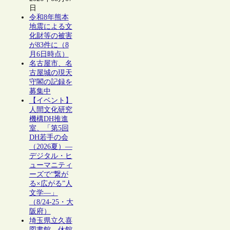
日
令和8年熊本
地震による文
化財等の被害
が83件に（8
月6日時点）
名古屋市、名
古屋城の現天
守閣の記録を
募集中
【イベント】
人間文化研究
機構DH推進
室、「第5回
DH若手の会
（2026夏）―
デジタル・ヒ
ューマニティ
ーズで“繋が
る×広がる”人
文学―」
（8/24-25・大
阪府）
埼玉県立久喜
図書館、休館