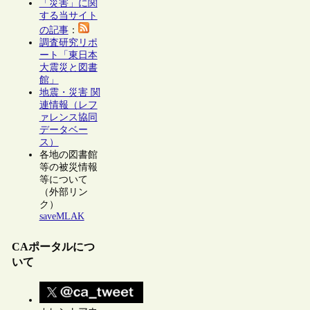
「災害」に関
する当サイト
の記事
：
調査研究リポ
ート「東日本
大震災と図書
館」
地震・災害 関
連情報（レフ
ァレンス協同
データベー
ス）
各地の図書館
等の被災情報
等について
（外部リン
ク）
saveMLAK
CAポータルにつ
いて