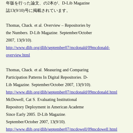
年版を行った論文、の2本が、D-Lib Magazine
誌13(9/10)号に掲載されています。
Thomas, Chack. et al. Overview – Repositories by
the Numbers. D-Lib Magazine. September/October
2007, 13(9/10).
http://www.dlib.org/dlib/september07/mcdonald/09mcdonald-
overview.html
Thomas, Chack. et al. Measuring and Comparing
Participation Patterns In Digital Repositories. D-
Lib Magazine. September/October 2007, 13(9/10).
http://www.dlib.org/dlib/september07/mcdonald/09mcdonald.html
McDowell, Cat S. Evaluating Institutional
Repository Deployment in American Academe
Since Early 2005. D-Lib Magazine.
September/October 2007, 13(9/10).
http://www.dlib.org/dlib/september07/mcdowell/09mcdowell.html