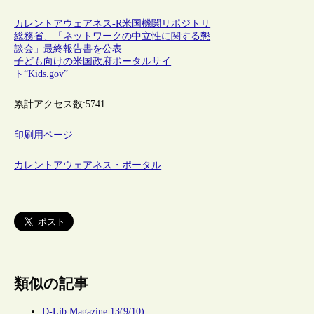
カレントアウェアネス-R
米国
機関リポジトリ
総務省、「ネットワークの中立性に関する懇
談会」最終報告書を公表
子ども向けの米国政府ポータルサイ
ト“Kids.gov”
累計アクセス数:
5741
印刷用ページ
カレントアウェアネス・ポータル
類似の記事
D-Lib Magazine 13(9/10)