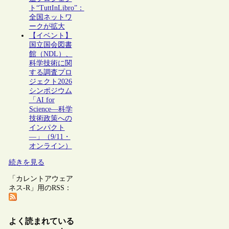
ト“TuttInLibro”：
全国ネットワ
ークが拡大
【イベント】
国立国会図書
館（NDL）、
科学技術に関
する調査プロ
ジェクト2026
シンポジウム
「AI for
Science―科学
技術政策への
インパクト
―」（9/11・
オンライン）
続きを見る
「カレントアウェア
ネス-R」用のRSS：
よく読まれている