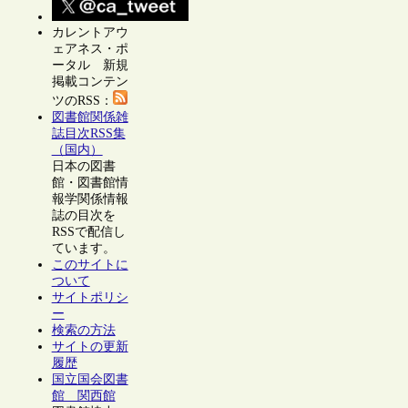
カレントアウ
ェアネス・ポ
ータル 新規
掲載コンテン
ツのRSS：
図書館関係雑
誌目次RSS集
（国内）
日本の図書
館・図書館情
報学関係情報
誌の目次を
RSSで配信し
ています。
このサイトに
ついて
サイトポリシ
ー
検索の方法
サイトの更新
履歴
国立国会図書
館 関西館