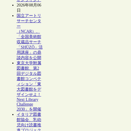
2026年08月06
日
国立アートリ
サーチセンタ
ー
（NCAR）、
「全国美術館
収蔵品サーチ
「SHŪZŌ」活
用講座」の鼎
談内容を公開
東京大学附属
図書館、第2
回デジタル図
書館コンペテ
ィション「東
大図書館をデ
ザインせよ！
Next Library
Challenge
2030」を開催
イタリア図書
館協会、乳幼
児向け読書推
進プロジェク