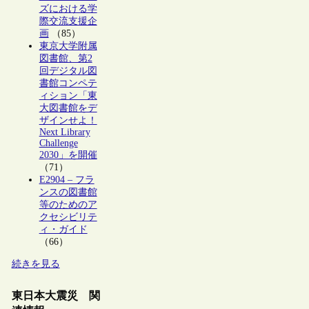
ズにおける学
際交流支援企
画
（85）
東京大学附属
図書館、第2
回デジタル図
書館コンペテ
ィション「東
大図書館をデ
ザインせよ！
Next Library
Challenge
2030」を開催
（71）
E2904 – フラ
ンスの図書館
等のためのア
クセシビリテ
ィ・ガイド
（66）
続きを見る
東日本大震災 関