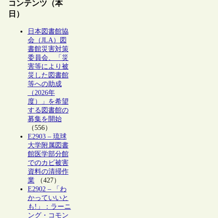
コンテンツ（本
日）
日本図書館協
会（JLA）図
書館災害対策
委員会、「災
害等により被
災した図書館
等への助成
（2026年
度）」を希望
する図書館の
募集を開始
（556）
E2903 – 琉球
大学附属図書
館医学部分館
でのカビ被害
資料の清掃作
業
（427）
E2902 – 「わ
かっていいと
も!」：ラーニ
ング・コモン