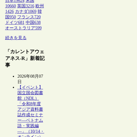
日本
19624
米国
10660
英国
3216
欧州
1426
カナダ
1069
韓
国
950
フランス
720
ドイツ
681
中国
638
オーストラリア
599
続きを見る
「カレントアウェ
アネス-R」新着記
事
2026年08月07
日
【イベント】
国立国会図書
館（NDL）
「令和8年度
アジア資料書
誌作成セミナ
ー―ベトナム
語・実践編
―」（10/14・
オンライン）