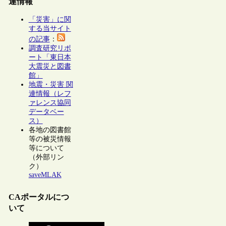
連情報
「災害」に関
する当サイト
の記事
：
調査研究リポ
ート「東日本
大震災と図書
館」
地震・災害 関
連情報（レフ
ァレンス協同
データベー
ス）
各地の図書館
等の被災情報
等について
（外部リン
ク）
saveMLAK
CAポータルにつ
いて